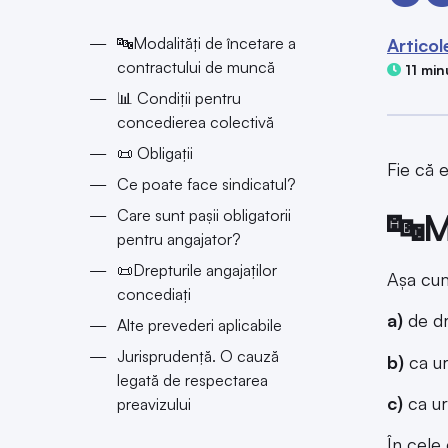
🔤Modalități de încetare a
Articol
contractului de muncă
11 minu
📊 Condiții pentru
concedierea colectivă
📜 Obligații
Fie că e
Ce poate face sindicatul?
🔤M
Care sunt pașii obligatorii
pentru angajator?
📜Drepturile angajaților
Așa cum
concediați
a)
de dr
Alte prevederi aplicabile
Jurisprudență. O cauză
b)
ca ur
legată de respectarea
c)
ca ur
preavizului
În cele