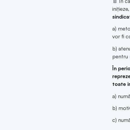
📄 În c
inițieze
sindica
a) meto
vor fi c
b) aten
pentru 
În peri
repreze
toate i
a) număr
b) moti
c) număr