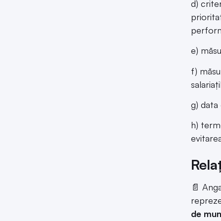
d) crite
priorit
perform
e) măsu
f) măsu
salariaț
g) data
h) term
evitarea
Relaț
📄 Anga
reprezen
de mu