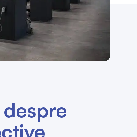
i despre
ctive