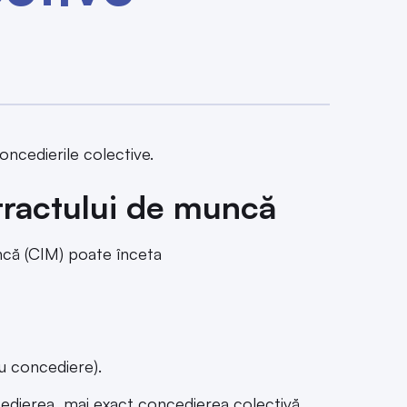
concedierile colective.
tractului de muncă
ncă (CIM) poate înceta
au concediere).
edierea, mai exact concedierea colectivă.