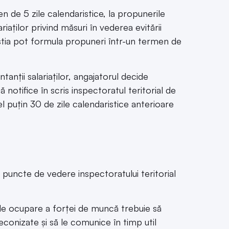
en de 5 zile calendaristice, la propunerile
iaților privind măsuri în vederea evitării
ceștia pot formula propuneri într-un termen de
ntanții salariaților, angajatorul decide
 notifice în scris inspectoratul teritorial de
l puțin 30 de zile calendaristice anterioare
e puncte de vedere inspectoratului teritorial
 de ocupare a forței de muncă trebuie să
econizate și să le comunice în timp util