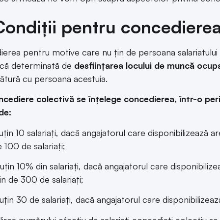
Condiții pentru concedierea
erea pentru motive care nu țin de persoana salariatului r
că determinată de
desființarea locului de muncă ocupa
gătură cu persoana acestuia.
ncediere colectivă se înțelege concedierea, într-o per
de:
uțin 10 salariați, dacă angajatorul care disponibilizează a
 100 de salariați;
uțin 10% din salariați, dacă angajatorul care disponibilize
in de 300 de salariați;
uțin 30 de salariați, dacă angajatorul care disponibilizeaz
lirea numărului efectiv de salariați concediați colectiv se i