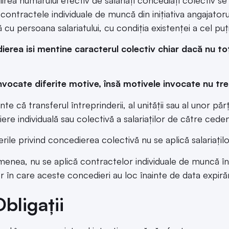
 contractele individuale de muncă din inițiativa angajatoru
 cu persoana salariatului, cu condiția existenței a cel puț
erea isi mentine caracterul colectiv chiar dacă nu toți
invocate diferite motive, însă motivele invocate nu tre
inte că transferul întreprinderii, al unității sau al unor p
ere individuală sau colectivă a salariaților de către ceden
ile privind concedierea colectivă nu se aplică salariaților d
enea, nu se aplică contractelor individuale de muncă î
or în care aceste concedieri au loc înainte de data expiră
Obligații