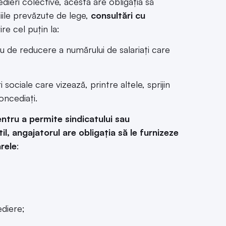
ieri colective, acesta are obligația să
ițiile prevăzute de lege,
consultări cu
ire cel puțin la:
au de reducere a numărului de salariați care
ociale care vizează, printre altele, sprijin
oncediați.
entru a permite sindicatului sau
il, angajatorul are obligația să le furnizeze
arele
:
ediere;