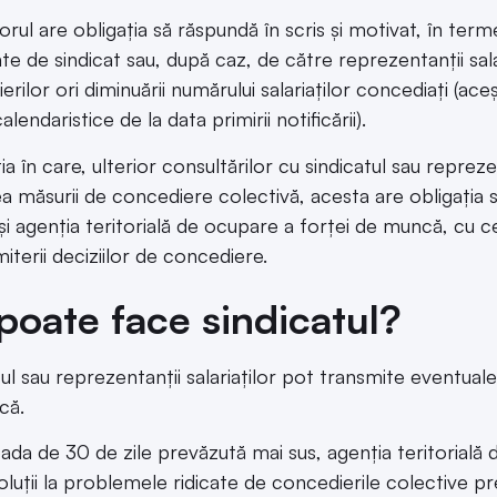
orul are obligația să răspundă în scris și motivat, în term
te de sindicat sau, după caz, de către reprezentanții salar
erilor ori diminuării numărului salariaților concediați (a
calendaristice de la data primirii notificării).
ția în care, ulterior consultărilor cu sindicatul sau repreze
a măsurii de concediere colectivă, acesta are obligația să
i agenția teritorială de ocupare a forței de muncă, cu ce
iterii deciziilor de concediere.
poate face sindicatul?
tul sau reprezentanții salariaților pot transmite eventual
că.
oada de 30 de zile prevăzută mai sus, agenția teritorială
oluții la problemele ridicate de concedierile colective pr