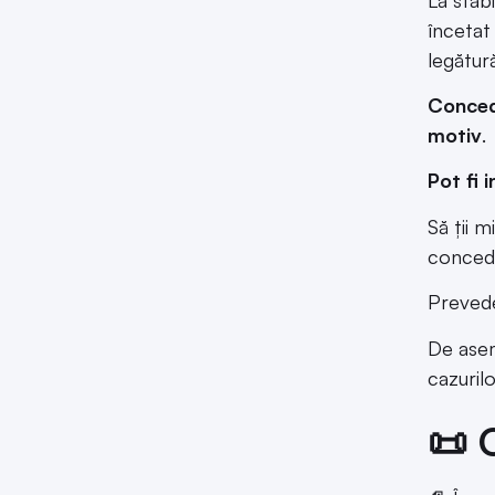
încetat
legătură
Concedi
motiv
.
Pot fi 
Să ții m
concedi
Preveder
De asem
cazuril
📜 