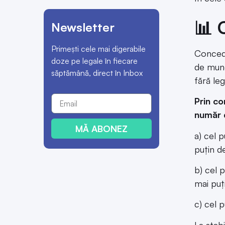
📊 
Newsletter
Primești cele mai digerabile
Concedi
doze pe legale în fiecare
de mun
săptămână, direct în Inbox
fără le
Prin co
număr 
MĂ ABONEZ
a) cel p
puțin de
b) cel p
mai puț
c) cel p
La stabi