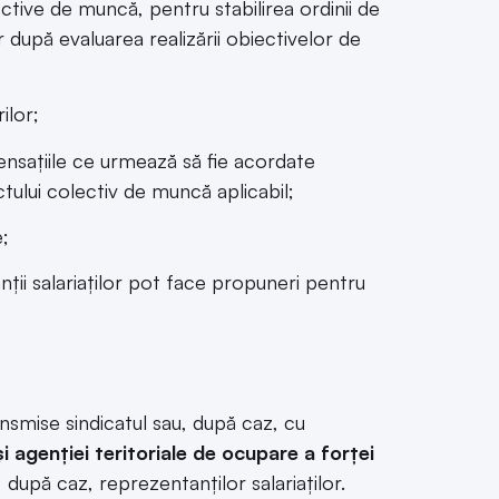
lective de muncă, pentru stabilirea ordinii de
r după evaluarea realizării obiectivelor de
ilor;
ensațiile ce urmează să fie acordate
ctului colectiv de muncă aplicabil;
e;
nții salariaților pot face propuneri pentru
ansmise sindicatul sau, după caz, cu
i agenției teritoriale de ocupare a forței
 după caz, reprezentanților salariaților.