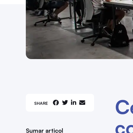
Ce
SHARE
co
Sumar articol