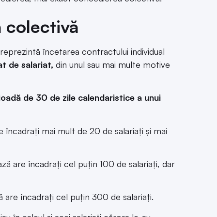
 colectivă
eprezintă încetarea contractului individual
t de salariat,
din unul sau mai multe motive
ioadă de 30 de zile calendaristice
a unui
re încadrați mai mult de 20 de salariați și mai
ază are încadrați cel puțin 100 de salariați, dar
ă are încadrați cel puțin 300 de salariați.
au în calcul și acei salariați cărora le-au