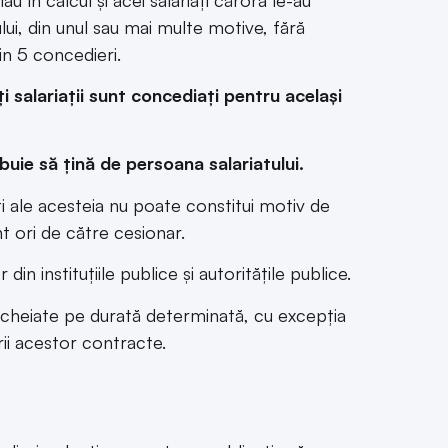
lui, din unul sau mai multe motive, fără
in 5 concedieri.
 salariații sunt concediați pentru același
buie să țină de persoana salariatului.
ărți ale acesteia nu poate constitui motiv de
t ori de către cesionar.
in instituțiile publice și autoritățile publice.
ncheiate pe durată determinată, cu excepția
rii acestor contracte.