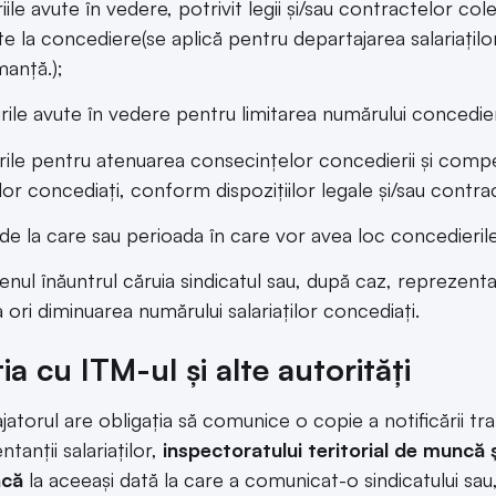
riile avute în vedere, potrivit legii și/sau contractelor co
ate la concediere(se aplică pentru departajarea salariațilo
anță.);
rile avute în vedere pentru limitarea numărului concedier
rile pentru atenuarea consecințelor concedierii și comp
ilor concediați, conform dispozițiilor legale și/sau contra
 de la care sau perioada în care vor avea loc concedieril
enul înăuntrul căruia sindicatul sau, după caz, reprezenta
 ori diminuarea numărului salariaților concediați.
ia cu ITM-ul și alte autorități
jatorul are obligația să comunice o copie a notificării tr
tanții salariaților,
inspectoratului teritorial de muncă ș
ncă
la aceeași dată la care a comunicat-o sindicatului sau,