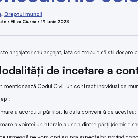
e
Dreptul muncii
te • Elliza Ciurea • 19 iunie 2023
ste angajator sau angajat, iată ce trebuie să stii despre 
odalități de încetare a con
 menționează Codul Civil, un contract individual de mu
ept;
mare a acordului părților, la data convenită de acestea;
mare a voinței unilaterale a uneia dintre părți (demisie s
 ce urmează ne vom opri asupra aspectelor privind conc