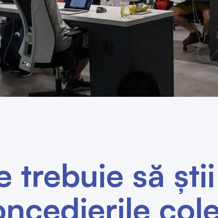
 trebuie să ști
ncedierile cole