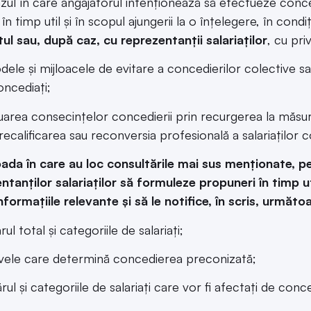
azul în care angajatorul intenționează să efectueze conced
, în timp util și în scopul ajungerii la o înțelegere, în cond
tul sau, după caz, cu reprezentanții salariaților
, cu priv
dele și mijloacele de evitare a concedierilor colective s
oncediați;
uarea consecințelor concedierii prin recurgerea la măsuri s
recalificarea sau reconversia profesională a salariaților c
oada în care au loc consultările mai sus menționate, p
ntanților salariaților să formuleze propuneri în timp ut
nformațiile relevante și să le notifice, în scris, următo
ul total și categoriile de salariați;
vele care determină concedierea preconizată;
ul și categoriile de salariați care vor fi afectați de conc