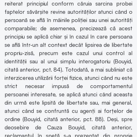
reiterat principiul conform căruia sarcina probei
faptelor săvârşite revine autorităţilor atunci când o
persoană se află în mâinile poliţiei sau unei autorităţi
comparabile; de asemenea, precizează că acest
principiu se aplică chiar şi în cazul în care persoana
se află într-un alt context decât lipsirea de libertate
propriu-zisă, precum este cazul unui control al
identităţii sau al unui simplu interogatoriu (Bouyid,
citată anterior, pct. 84). Totodată, a mai subliniat că
interzicerea utilizării forţei fizice, atunci când nu este
strict necesar impusă de comportamentul
persoanei interesate, se aplică atunci când aceasta
din urmă este lipsită de libertate sau, mai general,
atunci când se confruntă cu agenţi ai forţelor de
ordine (Bouyid, citată anterior, pct. 88). Deşi, spre
deosebire de Cauza Bouyid, citată anterior,
reclamantul în speţă s-a prezentat din proprie