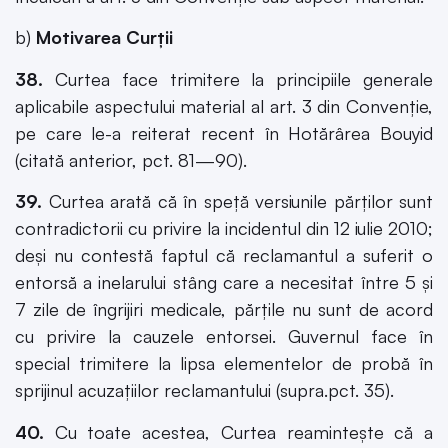
b)
Motivarea Curţii
38.
Curtea face trimitere la principiile generale
aplicabile aspectului material al art. 3 din Convenţie,
pe care le-a reiterat recent în Hotărârea Bouyid
(citată anterior, pct. 81—90).
39.
Curtea arată că în speţă versiunile părţilor sunt
contradictorii cu privire la incidentul din 12 iulie 2010;
deşi nu contestă faptul că reclamantul a suferit o
entorsă a inelarului stâng care a necesitat între 5 şi
7 zile de îngrijiri medicale, părţile nu sunt de acord
cu privire la cauzele entorsei. Guvernul face în
special trimitere la lipsa elementelor de probă în
sprijinul acuzaţiilor reclamantului (supra.pct. 35).
40.
Cu toate acestea, Curtea reaminteşte că a