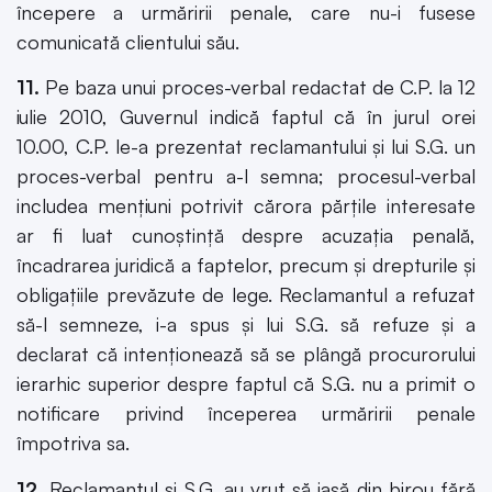
începere a urmăririi penale, care nu-i fusese
comunicată clientului său.
11.
Pe baza unui proces-verbal redactat de C.P. la 12
iulie 2010, Guvernul indică faptul că în jurul orei
10.00, C.P. le-a prezentat reclamantului şi lui S.G. un
proces-verbal pentru a-l semna; procesul-verbal
includea menţiuni potrivit cărora părţile interesate
ar fi luat cunoştinţă despre acuzaţia penală,
încadrarea juridică a faptelor, precum şi drepturile şi
obligaţiile prevăzute de lege. Reclamantul a refuzat
să-l semneze, i-a spus şi lui S.G. să refuze şi a
declarat că intenţionează să se plângă procurorului
ierarhic superior despre faptul că S.G. nu a primit o
notificare privind începerea urmăririi penale
împotriva sa.
12.
Reclamantul şi S.G. au vrut să iasă din birou fără