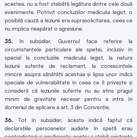
acestea, nu a fost stabilită legătura dintre cele două
evenimente. Potrivit concluziilor medicului legist, o
posibilă cauză a leziunii era suprasolicitarea, ceea ce
nu implica neapărat o agresiune.
35.
în subsidiar, Guvernul face referire la
circumstanţele particulare ale speţei, inclusiv în
special la concluziile medicului legist, la natura
leziunii suferite de reclamant, la consecinţele
minore asupra sănătăţii acestuia şi lipsa unor indicii
speciale de vulnerabilitate în ceea ce îl priveşte şi
consideră că leziunile suferite nu au atins pragul
minim de gravitate necesar pentru a intra în
domeniul de aplicare a art. 3 din Convenţie.
36.
Tot în subsidiar, acesta indică faptul că
declaraţiile persoanelor audiate în speţă erau
contradictorii şi insuficiente pentru a stabili existenţa