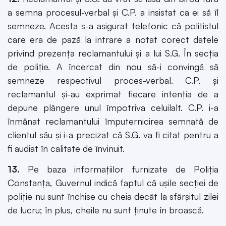
a semna procesul-verbal şi C.P. a insistat ca ei să îl
semneze. Acesta s-a asigurat telefonic că poliţistul
care era de pază la intrare a notat corect datele
privind prezenţa reclamantului şi a lui S.G. În secţia
de poliţie. A încercat din nou să-i convingă să
semneze respectivul proces-verbal. C.P. şi
reclamantul şi-au exprimat fiecare intenţia de a
depune plângere unul împotriva celuilalt. C.P. i-a
înmânat reclamantului împuternicirea semnată de
clientul său şi i-a precizat că S.G. va fi citat pentru a
fi audiat în calitate de învinuit.
13.
Pe baza informaţiilor furnizate de Poliţia
Constanţa, Guvernul indică faptul că uşile secţiei de
poliţie nu sunt închise cu cheia decât la sfârşitul zilei
de lucru; în plus, cheile nu sunt ținute în broască.