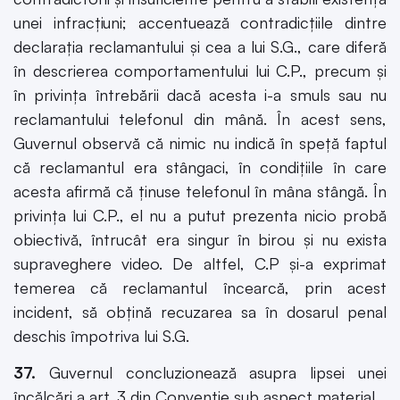
unei infracţiuni; accentuează contradicţiile dintre
declaraţia reclamantului şi cea a lui S.G., care diferă
în descrierea comportamentului lui C.P., precum şi
în privinţa întrebării dacă acesta i-a smuls sau nu
reclamantului telefonul din mână. În acest sens,
Guvernul observă că nimic nu indică în speţă faptul
că reclamantul era stângaci, în condiţiile în care
acesta afirmă că ţinuse telefonul în mâna stângă. În
privinţa lui C.P., el nu a putut prezenta nicio probă
obiectivă, întrucât era singur în birou şi nu exista
supraveghere video. De altfel, C.P şi-a exprimat
temerea că reclamantul încearcă, prin acest
incident, să obţină recuzarea sa în dosarul penal
deschis împotriva lui S.G.
37.
Guvernul concluzionează asupra lipsei unei
încălcări a art. 3 din Convenţie sub aspect material.