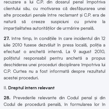
recuzare a lui C.P. din dosarul penal împotriva
clientului său, cu motivarea că desfăşurarea unei
alte proceduri penale între reclamant şi C.P. era de
natură să creeze suspiciuni cu privire la
imparţialitatea autorităţilor de urmărire penală.
27.
între timp, în condiţiile în care incidentul din 12
iulie 2010 fusese dezvăluit în presa locală, poliţia a
efectuat o anchetă internă. La 9 august 2010,
poliţistul responsabil pentru anchetă a propus
deschiderea unei proceduri disciplinare împotriva lui
C.P. Curtea nu a fost informată despre rezultatul
acestei proceduri.
II.
Dreptul intern relevant
28.
Prevederile relevante din Codul penal şi din
Codul de procedură penală, în formularea lor în