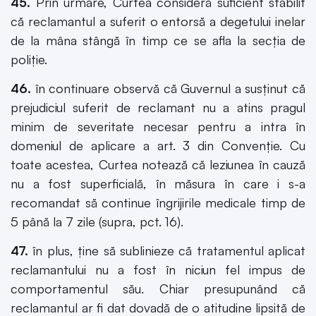
45.
Prin urmare, Curtea consideră suficient stabilit
că reclamantul a suferit o entorsă a degetului inelar
de la mâna stângă în timp ce se afla la secţia de
poliţie.
46.
în continuare observă că Guvernul a susţinut că
prejudiciul suferit de reclamant nu a atins pragul
minim de severitate necesar pentru a intra în
domeniul de aplicare a art. 3 din Convenţie. Cu
toate acestea, Curtea notează că leziunea în cauză
nu a fost superficială, în măsura în care i s-a
recomandat să continue îngrijirile medicale timp de
5 până la 7 zile (supra, pct. 16).
47.
în plus, ţine să sublinieze că tratamentul aplicat
reclamantului nu a fost în niciun fel impus de
comportamentul său. Chiar presupunând că
reclamantul ar fi dat dovadă de o atitudine lipsită de