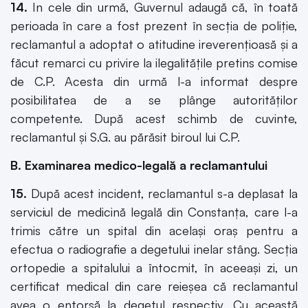
14.
In cele din urmă, Guvernul adaugă că, în toată
perioada în care a fost prezent în secţia de poliţie,
reclamantul a adoptat o atitudine ireverenţioasă şi a
făcut remarci cu privire la ilegalităţile pretins comise
de C.P. Acesta din urmă l-a informat despre
posibilitatea de a se plânge autorităţilor
competente. După acest schimb de cuvinte,
reclamantul şi S.G. au părăsit biroul lui C.P.
B. Examinarea medico-legală a reclamantului
15.
După acest incident, reclamantul s-a deplasat la
serviciul de medicină legală din Constanţa, care l-a
trimis către un spital din acelaşi oraş pentru a
efectua o radiografie a degetului inelar stâng. Secţia
ortopedie a spitalului a întocmit, în aceeaşi zi, un
certificat medical din care reieşea că reclamantul
avea o entorsă la degetul respectiv. Cu această