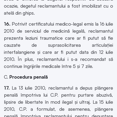
ocazie, degetul reclamantului a fost imobilizat cu o
atelă din ghips.
16.
Potrivit certificatului medico-legal emis la 16 iulie
2010 de serviciul de medicină legală, reclamantul
prezenta leziuni traumatice care ar fi putut să fie
cauzate de suprasolicitarea articulaţiei
interfalangiene şi care ar fi putut data din 12 iulie
2010. În plus, reclamantului i s-a recomandat să
continue îngrijirile medicale între 5 şi 7 zile.
C.
Procedura penală
17.
La 13 iulie 2010, reclamantul a depus plângere
penală împotriva lui C.P. pentru purtare abuzivă,
lipsire de libertate în mod ilegal şi ultraj. La 15 iulie
2010, C.P. a formulat, de asemenea, plângere
penală împotriva reclamantului pentru denunţare