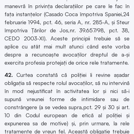
manevră în privinţa declaraţiilor pe care le fac în
faţa instanţelor (Casado Coca împotriva Spaniei,24
februarie 1994, pct. 46, seria A, nr. 285-A, şi Steur
împotriva Ţărilor de Jos,nr. 39.657/98, pct. 38,
CEDO 2003-XI). Aceste principii trebuie să se
aplice cu atât mai mult atunci când este vorba
despre a recunoaşte avocaţilor dreptul de a-şi
exercita profesia protejaţi de orice rele tratamente.
42.
Curtea constată că poliţiei îi revine aşadar
obligaţia să respecte rolul avocaţilor, să nu intervină
în mod nejustificat în activitatea lor şi nici să-i
supună vreunei forme de intimidare sau de
constrângere (a se vedea supra,pct. 29 şi 30 şi art.
10 din Codul european de etică al poliţiei şi
expunerea sa de motive) şi, prin urmare, la rele
tratamente de vreun fel. Această obligaţie trebuie