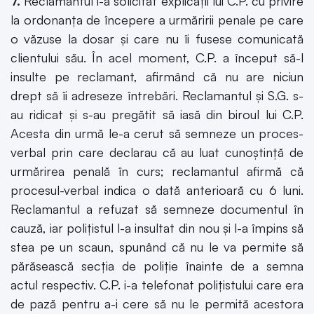
7.
Reclamantul i-a solicitat explicaţii lui C.P. cu privire
la ordonanţa de începere a urmăririi penale pe care
o văzuse la dosar şi care nu îi fusese comunicată
clientului său. În acel moment, C.P. a început să-l
insulte pe reclamant, afirmând că nu are niciun
drept să îi adreseze întrebări. Reclamantul şi S.G. s-
au ridicat şi s-au pregătit să iasă din biroul lui C.P.
Acesta din urmă le-a cerut să semneze un proces-
verbal prin care declarau că au luat cunoştinţă de
urmărirea penală în curs; reclamantul afirmă că
procesul-verbal indica o dată anterioară cu 6 luni.
Reclamantul a refuzat să semneze documentul în
cauză, iar poliţistul l-a insultat din nou şi l-a împins să
stea pe un scaun, spunând că nu le va permite să
părăsească secţia de poliţie înainte de a semna
actul respectiv. C.P. i-a telefonat poliţistului care era
de pază pentru a-i cere să nu le permită acestora