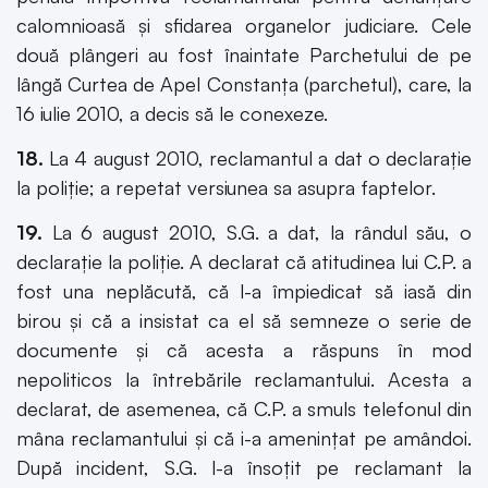
calomnioasă şi sfidarea organelor judiciare. Cele
două plângeri au fost înaintate Parchetului de pe
lângă Curtea de Apel Constanţa (parchetul), care, la
16 iulie 2010, a decis să le conexeze.
18.
La 4 august 2010, reclamantul a dat o declaraţie
la poliţie; a repetat versiunea sa asupra faptelor.
19.
La 6 august 2010, S.G. a dat, la rândul său, o
declaraţie la poliţie. A declarat că atitudinea lui C.P. a
fost una neplăcută, că l-a împiedicat să iasă din
birou şi că a insistat ca el să semneze o serie de
documente şi că acesta a răspuns în mod
nepoliticos la întrebările reclamantului. Acesta a
declarat, de asemenea, că C.P. a smuls telefonul din
mâna reclamantului şi că i-a ameninţat pe amândoi.
După incident, S.G. l-a însoţit pe reclamant la