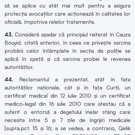
să se aplice cu atât mai mult pentru a asigura
protecţia avocaţilor care acţionează în calitatea lor
oficială, împotriva relelor tratamente.
43.
Consideră aşadar că principiul reiterat în Cauza
Bouyid, citată anterior, în ceea ce priveşte sarcina
probării celor întâmplate în secţia de poliţie se
aplică în speţă şi că sarcina probei le revenea
autorităţilor.
44.
Reclamantul a prezentat, atât în faţa
autorităţilor naţionale, cât şi în faţa Curţii, un
certificat medical din 12 iulie 2010 şi un certificat
medico-legal din 16 iulie 2010 care atestau că a
suferit o entorsă a degetului inelar stâng care
necesita între 5 şi 7 zile de îngrijiri medicale
[supra,pct. 15 şi 16; a se vedea, a contrario, Qelik