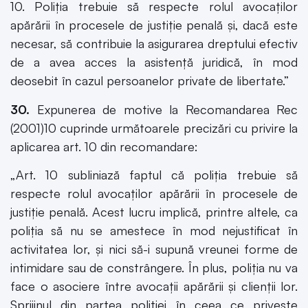
10. Poliţia trebuie să respecte rolul avocaţilor
apărării în procesele de justiţie penală şi, dacă este
necesar, să contribuie la asigurarea dreptului efectiv
de a avea acces la asistenţă juridică, în mod
deosebit în cazul persoanelor private de libertate.”
30.
Expunerea de motive la Recomandarea Rec
(2001)10 cuprinde următoarele precizări cu privire la
aplicarea art. 10 din recomandare:
„Art. 10 subliniază faptul că poliţia trebuie să
respecte rolul avocaţilor apărării în procesele de
justiţie penală. Acest lucru implică, printre altele, ca
poliţia să nu se amestece în mod nejustificat în
activitatea lor, şi nici să-i supună vreunei forme de
intimidare sau de constrângere. În plus, poliţia nu va
face o asociere între avocaţii apărării şi clienţii lor.
Sprijinul din partea poliţiei în ceea ce priveşte