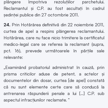
plângere împotriva rezoluţiilor parchetului.
Reclamantul şi C.P. au fost ascultaţi în cadrul
şedinţei publice din 27 octombrie 2011.
24.
Prin Hotărârea definitivă din 22 noiembrie 2011,
curtea de apel a respins plângerea reclamantului.
Hotărârea, care nu face nicio trimitere la certificatul
medico-legal care se referea la reclamant (supra,
pct. 16), prevede următoarele în părţile sale
relevante:
„Examinând probatoriul administrat în cauză, prin
prisma criticilor aduse de petent, a actelor şi
documentelor din dosar, curtea [de apel] constată
că nu sunt elemente certe care să conducă la
antrenarea răspunderii penale a lui […] C.P. sub
aspectul infracţiunilor reclamate. ”