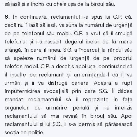
să iasă şi a închis cu cheia uşa de la biroul său.
8.
În continuare, reclamantul i-a spus lui C.P. că,
dacă nu îi lasă să iasă, va suna la numărul de urgenţă
de pe telefonul său mobil. C.P. a vrut să îi smulgă
telefonul şi i-a răsucit degetul inelar de la mâna
stângă, în care îl ţinea. S.G. a încercat la rândul său
să apeleze numărul de urgenţă de pe propriul
telefon mobil. C.P. a deschis apoi uşa, continuând să
îl insulte pe reclamant şi ameninţându-l că îl va
urmări şi îi va distruge cariera. Acesta a rupt
împuternicirea avocaţială prin care S.G. Îi dădea
mandat reclamantului să îl reprezinte în faţa
organelor de urmărire penală şi i-a interzis
reclamantului să mai revină în biroul său. Apoi
reclamantului şi lui S.G. li s-a permis să părăsească
secţia de poliţie.