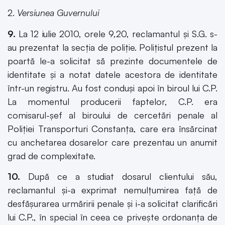
2.
Versiunea Guvernului
9.
La 12 iulie 2010, orele 9,20, reclamantul şi S.G. s-
au prezentat la secţia de poliţie. Poliţistul prezent la
poartă le-a solicitat să prezinte documentele de
identitate şi a notat datele acestora de identitate
într-un registru. Au fost conduşi apoi în biroul lui C.P.
La momentul producerii faptelor, C.P. era
comisarul-şef al biroului de cercetări penale al
Poliţiei Transporturi Constanţa, care era însărcinat
cu anchetarea dosarelor care prezentau un anumit
grad de complexitate.
10.
După ce a studiat dosarul clientului său,
reclamantul şi-a exprimat nemulţumirea faţă de
desfăşurarea urmăririi penale şi i-a solicitat clarificări
lui C.P., în special în ceea ce priveşte ordonanţa de