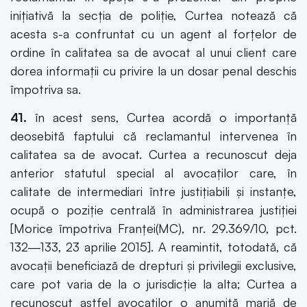
iniţiativă la secţia de poliţie, Curtea notează că
acesta s-a confruntat cu un agent al forţelor de
ordine în calitatea sa de avocat al unui client care
dorea informaţii cu privire la un dosar penal deschis
împotriva sa.
41.
în acest sens, Curtea acordă o importanţă
deosebită faptului că reclamantul intervenea în
calitatea sa de avocat. Curtea a recunoscut deja
anterior statutul special al avocaţilor care, în
calitate de intermediari între justiţiabili şi instanţe,
ocupă o poziţie centrală în administrarea justiţiei
[Morice împotriva Franţei(MC), nr. 29.369/10, pct.
132—133, 23 aprilie 2015]. A reamintit, totodată, că
avocaţii beneficiază de drepturi şi privilegii exclusive,
care pot varia de la o jurisdicţie la alta; Curtea a
recunoscut astfel avocaţilor o anumită marjă de