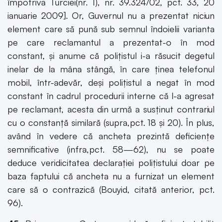
împotriva Turciei(nr. 1), nr. 39.324/02, pct. 33, 20
ianuarie 2009]. Or, Guvernul nu a prezentat niciun
element care să pună sub semnul îndoielii varianta
pe care reclamantul a prezentat-o în mod
constant, şi anume că poliţistul i-a răsucit degetul
inelar de la mâna stângă, în care ţinea telefonul
mobil, într-adevăr, deşi poliţistul a negat în mod
constant în cadrul procedurii interne că l-a agresat
pe reclamant, acesta din urmă a susţinut contrariul
cu o constanţă similară (supra,pct. 18 şi 20). În plus,
având în vedere că ancheta prezintă deficienţe
semnificative (infra,pct. 58—62), nu se poate
deduce veridicitatea declaraţiei poliţistului doar pe
baza faptului că ancheta nu a furnizat un element
care să o contrazică (Bouyid, citată anterior, pct.
96).