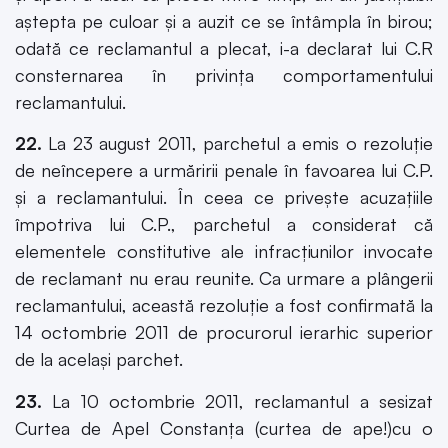
aştepta pe culoar şi a auzit ce se întâmpla în birou;
odată ce reclamantul a plecat, i-a declarat lui C.R
consternarea în privinţa comportamentului
reclamantului.
22.
La 23 august 2011, parchetul a emis o rezoluţie
de neîncepere a urmăririi penale în favoarea lui C.P.
şi a reclamantului. În ceea ce priveşte acuzaţiile
împotriva lui C.P., parchetul a considerat că
elementele constitutive ale infracţiunilor invocate
de reclamant nu erau reunite. Ca urmare a plângerii
reclamantului, această rezoluţie a fost confirmată la
14 octombrie 2011 de procurorul ierarhic superior
de la acelaşi parchet.
23.
La 10 octombrie 2011, reclamantul a sesizat
Curtea de Apel Constanţa (curtea de ape!)cu o