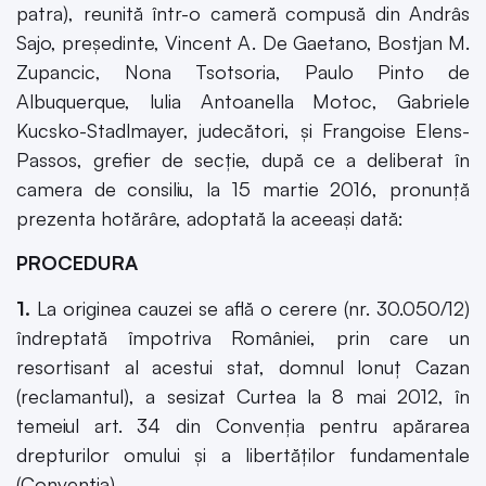
patra), reunită într-o cameră compusă din Andrâs
Sajo, preşedinte, Vincent A. De Gaetano, Bostjan M.
Zupancic, Nona Tsotsoria, Paulo Pinto de
Albuquerque, lulia Antoanella Motoc, Gabriele
Kucsko-Stadlmayer, judecători, şi Frangoise Elens-
Passos, grefier de secţie, după ce a deliberat în
camera de consiliu, la 15 martie 2016, pronunţă
prezenta hotărâre, adoptată la aceeaşi dată:
PROCEDURA
1.
La originea cauzei se află o cerere (nr. 30.050/12)
îndreptată împotriva României, prin care un
resortisant al acestui stat, domnul lonuţ Cazan
(reclamantul), a sesizat Curtea la 8 mai 2012, în
temeiul art. 34 din Convenţia pentru apărarea
drepturilor omului şi a libertăţilor fundamentale
(Convenţia).