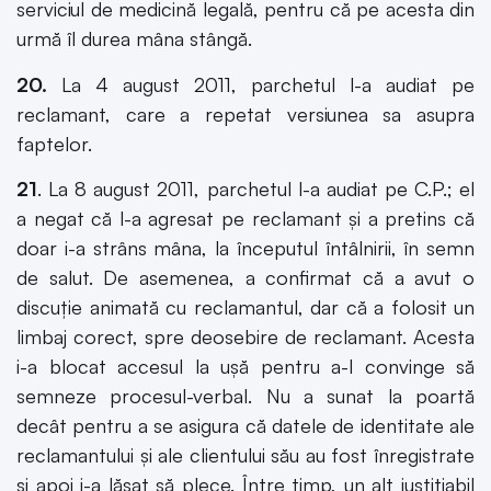
serviciul de medicină legală, pentru că pe acesta din
urmă îl durea mâna stângă.
20.
La 4 august 2011, parchetul l-a audiat pe
reclamant, care a repetat versiunea sa asupra
faptelor.
21
. La 8 august 2011, parchetul l-a audiat pe C.P.; el
a negat că l-a agresat pe reclamant şi a pretins că
doar i-a strâns mâna, la începutul întâlnirii, în semn
de salut. De asemenea, a confirmat că a avut o
discuţie animată cu reclamantul, dar că a folosit un
limbaj corect, spre deosebire de reclamant. Acesta
i-a blocat accesul la uşă pentru a-l convinge să
semneze procesul-verbal. Nu a sunat la poartă
decât pentru a se asigura că datele de identitate ale
reclamantului şi ale clientului său au fost înregistrate
şi apoi i-a lăsat să plece. Între timp, un alt justiţiabil