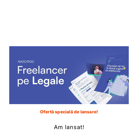
Conform art. 209 alin. (3), cerere trebuie să
îndeplinească aceleaşi condiţii precum cele
prevăzute pentru cererea de chemare în judecată,
astfel încât este necesar să ne raportăm la
conţinutul art.194 C.proc.civ. Cererea va putea fi
anulată în temeiul art. 196 C.proc.civ., pentru lipsa
numelui şi prenumelui ori, după caz, a denumirii
oricăreia dintre părţi, a obiectului şi motivelor de
fapt sau a semnăturii pârâtului ori a reprezentantului
acestuia.
Bineînţeles, atunci când este cazul, cererea
reconvenţională trebuie să fie timbrată în aceleaşi
condiţii în care ar fi fost timbrată dacă pretenţia era
Ofertă specială de lansare!
dedusă judecăţii pe cale principală. Întrucât, art. 209
Am lansat!
alin. (3) C.prc.civ, nu precizează faptul că cererea
reconvenţională trebuie să cuprindă elementele