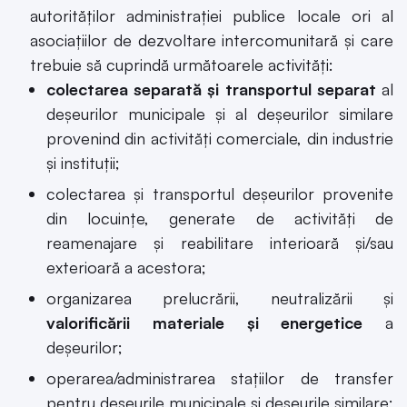
autorităţilor administraţiei publice locale ori al
asociaţiilor de dezvoltare intercomunitară și care
trebuie să cuprindă următoarele activități:
colectarea separată şi transportul separat
al
deşeurilor municipale şi al deşeurilor similare
provenind din activităţi comerciale, din industrie
şi instituţii;
colectarea şi transportul deşeurilor provenite
din locuinţe, generate de activităţi de
reamenajare şi reabilitare interioară şi/sau
exterioară a acestora;
organizarea prelucrării, neutralizării şi
valorificării materiale şi energetice
a
deşeurilor;
operarea/administrarea staţiilor de transfer
pentru deşeurile municipale şi deşeurile similare;