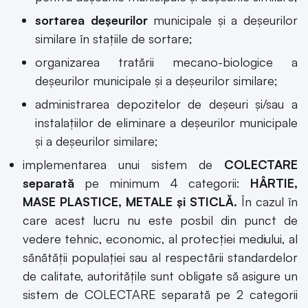
sortarea deşeurilor
municipale şi a deşeurilor
similare în staţiile de sortare;
organizarea tratării mecano-biologice a
deşeurilor municipale şi a deşeurilor similare;
administrarea depozitelor de deşeuri şi/sau a
instalaţiilor de eliminare a deşeurilor municipale
şi a deşeurilor similare;
implementarea unui sistem de
COLECTARE
separată
pe minimum 4 categorii:
HÂRTIE,
MASE PLASTICE, METALE şi STICLĂ.
În cazul în
care acest lucru nu este posbil din punct de
vedere tehnic, economic, al protecţiei mediului, al
sănătăţii populaţiei sau al respectării standardelor
de calitate, autoritățile sunt obligate să asigure un
sistem de COLECTARE separată pe 2 categorii