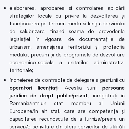
elaborarea, aprobarea şi controlarea aplicării
strategiilor locale cu privire la dezvoltarea şi
funcţionarea pe termen mediu şi lung a serviciului
de salubrizare, ţinând seama de prevederile
legislaţiei în vigoare, de documentaţiile de
urbanism, amenajarea teritoriului şi protecţia
mediului, precum şi de programele de dezvoltare
economico-socială a unităţilor administrativ-
teritoriale;
încheierea de contracte de delegare a gestiunii cu
operatori licențiați
. Aceștia sunt
persoane
juridice de drept public/privat
, înregistrați în
România/într-un stat membru al Uniunii
Europene/în alt stat, care are competenţa şi
capacitatea recunoscute de a furniza/presta un
serviciu/o activitate din sfera serviciilor de utilităţi