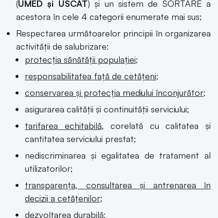
(
UMED și USCAT
) și un sistem de SORTARE a
acestora în cele 4 categorii enumerate mai sus;
Respectarea următoarelor principii în organizarea
activității de salubrizare:
protecţia sănătăţii populaţiei
;
responsabilitatea faţă de cetăţeni;
conservarea şi protecţia mediului înconjurător
;
asigurarea calităţii şi continuităţii serviciului;
tarifarea echitabilă
, corelată cu calitatea şi
cantitatea serviciului prestat;
nediscriminarea şi egalitatea de tratament al
utilizatorilor;
transparenţa, consultarea şi antrenarea în
decizii a cetăţenilor
;
dezvoltarea durabilă;