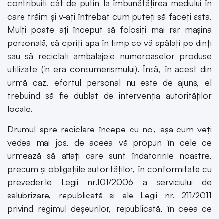
contribuiți cât de puțin la îmbunătățirea mediului în
care trăim și v-ați întrebat cum puteți să faceți asta.
Mulți poate ați început să folosiți mai rar mașina
personală, să opriți apa în timp ce vă spălați pe dinți
sau să reciclați ambalajele numeroaselor produse
utilizate (în era consumerismului). Însă, în acest din
urmă caz, efortul personal nu este de ajuns, el
trebuind să fie dublat de intervenția autorităților
locale.
Drumul spre reciclare începe cu noi, așa cum veți
vedea mai jos, de aceea vă propun în cele ce
urmează să aflați care sunt îndatoririle noastre,
precum și obligațiile autorităților, în conformitate cu
prevederile Legii nr.101/2006 a serviciului de
salubrizare, republicată și ale Legii nr. 211/2011
privind regimul deșeurilor, republicată, în ceea ce