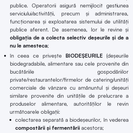
publice. Operatorii asigură nemijlocit gestiunea
serviciului/activităţii, precum şi administrarea,
funcţionarea şi exploatarea sistemului de utilităţi
publice aferent. De asemenea, lor le revine și
obligația de a colecta selectiv deșeurile și de a
nu le amesteca
;
în ceea ce privește
BIODEȘEURILE
(deșeurile
biodegradabile, alimentare sau cele provenite din
bucătăriile gospodăriilor
private/restaurantelor/firmelor de catering/unităţi
comerciale de vânzare cu amănuntul şi deşeuri
similare provenite din unităţile de prelucrare a
produselor alimentare, autorităților le revin
următoarele obligații:
colectarea separată a biodeşeurilor, în vederea
compostării şi fermentării
acestora;