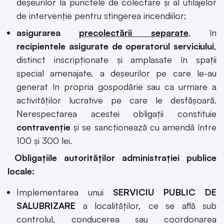
deşeurilor la punctele de colectare şi al utilajelor
de intervenţie pentru stingerea incendiilor;
asigurarea
precolectării separate
, în
recipientele asigurate de operatorul serviciului
,
distinct inscripţionate şi amplasate în spaţii
special amenajate, a deşeurilor pe care le-au
generat în propria gospodărie sau ca urmare a
activităţilor lucrative pe care le desfăşoară.
Nerespectarea acestei obligații constituie
contravenție
și se sancționează cu amendă între
100 și 300 lei.
Obligațiile autorităților administrației publice
locale:
Implementarea unui
SERVICIU PUBLIC DE
SALUBRIZARE
a localităţilor, ce se află sub
controlul, conducerea sau coordonarea