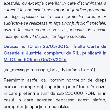
acestuia, cu excepţia cererilor în care discriminarea a
survenit în contextul unor raporturi juridice guvernate
de legi speciale şi în care protecţia drepturilor
subiective se realizează în faţa unor jurisdicţii speciale,
cazuri în care cererile vor fi judecate de aceste
instanţe, potrivit dispoziţiilor legale speciale.
Decizia nr. 10 din 23/05/2016, Înalta Curte de
Casaţie şi Justiţie, completul de RIL, publicată în
M. Of. nr. 505 din 05/07/2016
[vc_message message_box_style=”solid-icon”]
Reamintim astfel că, potrivit normelor de drept
comun, competența aparține judecătoriei în cazul
în care pretențiile sunt de sub 200.000 RON, iar în
cazul în care acestea depășesc acest plafon,
competența aparține tribunalului.