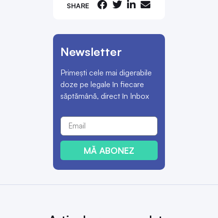
SHARE
Newsletter
Primești cele mai digerabile
doze pe legale în fiecare
săptămână, direct în Inbox
MĂ ABONEZ