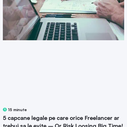
15 minute
5 capcane legale pe care orice Freelancer ar
trebui sa le evite – Or Risk Loosing Big Time!