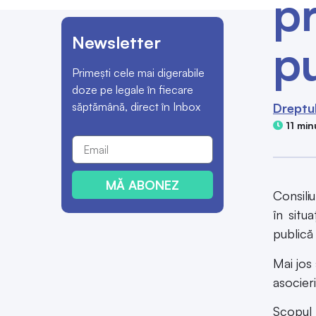
pr
Newsletter
p
Primești cele mai digerabile
doze pe legale în fiecare
săptămână, direct în Inbox
Dreptu
11 min
MĂ ABONEZ
Consili
în situ
publică
Mai jos
asocieri
Scopul 