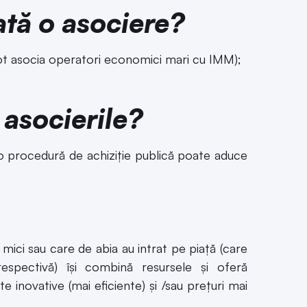
ată o asociere?
pot asocia operatori economici mari cu IMM);
asocierile?
o procedură de achiziție publică poate aduce
mici sau care de abia au intrat pe piaţă (care
espectivă) îşi combină resursele şi oferă
ate inovative (mai eficiente) şi /sau preţuri mai