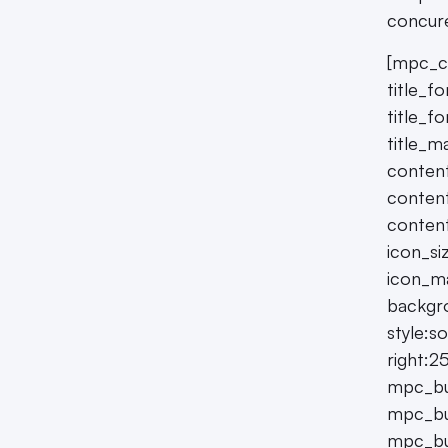
concure
[mpc_ca
title_f
title_f
title_m
conten
content
content
icon_si
icon_ma
backgro
style:s
right:2
mpc_but
mpc_bu
mpc_bu