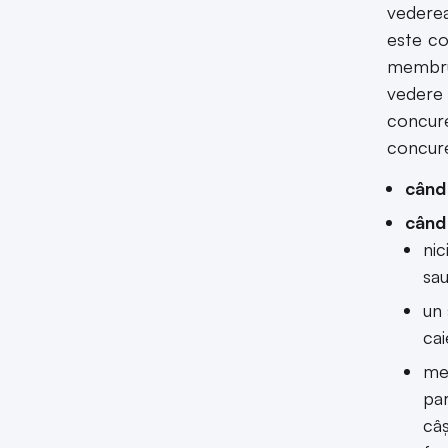
vederea
este co
membru 
vedere 
concure
concur
când 
când 
nic
sau
un 
cai
me
pa
câş