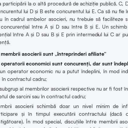
 participării la o altă procedură de achiziţie publică. C,
ncurentul lui D şi B este concurentul lui E. Ca să nu fie
în cadrul ambelor asocieri, nu trebuie să faciliteze s
concurenţial între A şi D sau între B şi E. Un schimb
nţial între A şi D sau B şi E prin intermediul lui C ar p
enţă.
membrii asocierii sunt „întreprinderi afiliate”
operatorii economici sunt concurenți, dar sunt îndepl
iun operator economic nu a putut îndeplini, în mod individ
 în contractul cadru;
subgrup al membrilor asocierii respective nu ar fi fost în
etul de sarcini sau în contractul cadru;
mbrii asocierii schimbă doar un nivel minim de inf
rticipare şi în timpul executării contractului (dac
tigătoare). În mod special, discuţiile între membrii as