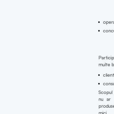
opera
concu
Partici
multe be
client
consu
Scopul 
nu ar 
produse/
mici.