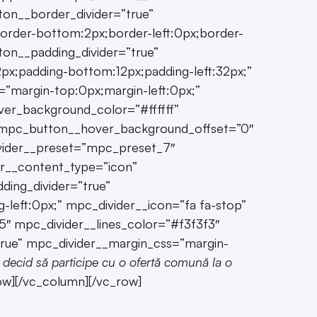
n__border_divider=”true”
order-bottom:2px;border-left:0px;border-
ton__padding_divider=”true”
px;padding-bottom:12px;padding-left:32px;”
”margin-top:0px;margin-left:0px;”
r_background_color=”#ffffff”
 mpc_button__hover_background_offset=”0″
vider__preset=”mpc_preset_7″
er__content_type=”icon”
ding_divider=”true”
-left:0px;” mpc_divider__icon=”fa fa-stop”
5″ mpc_divider__lines_color=”#f3f3f3″
true” mpc_divider__margin_css=”margin-
i decid să participe cu o ofertă comună la o
ow][/vc_column][/vc_row]