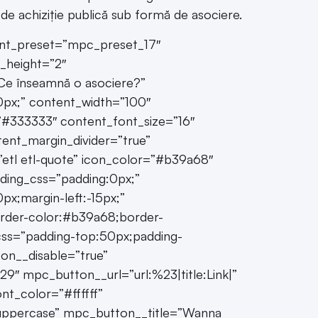
 de achiziție publică sub formă de asociere.
font_preset=”mpc_preset_17″
e_height=”2″
=”Ce înseamnă o asociere?”
10px;” content_width=”100″
#333333″ content_font_size=”16″
tent_margin_divider=”true”
”etl etl-quote” icon_color=”#b39a68″
dding_css=”padding:0px;”
x;margin-left:-15px;”
order-color:#b39a68;border-
g_css=”padding-top:50px;padding-
on__disable=”true”
″ mpc_button__url=”url:%23|title:Link|”
_color=”#ffffff”
uppercase” mpc_button__title=”Wanna