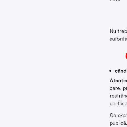
Nu treb
autorit
când
Atenție
care, pr
restrân
desfăș
De exe
publică