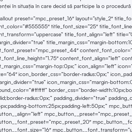
nței în situația în care decid să participe la o procedură
llout preset=”mpc_preset_16″ layout=”style_2″ title_
ont_color=”#555555″ title_font_size=”25″ title_font_lin
ont_transform=”uppercase” title_font_align=”left” title
argin_divider=”true” title_margin_css=”margin-bottom:
t_font_preset=”mpc_preset_44″ content_font_color=”
_font_line_height=”1.75″ content_font_align=”left” con
_margin_css=”margin-top:0px;” icon_align=”left” icon=
ze=”64″ icon_border_css=”border-radius:0px;” icon_pa
rgin_divider=”true” icon_margin_css=”margin-bottom:0p
und_color=”#ffffff” border_css=”border-width:10px;b
olid;border-radius:0px;” padding_divider=”true” paddin
5px;padding-bottom:25px;padding-left:50px;” mpc_butt
ton__align=”left” mpc_button__preset=”mpc_preset_29
tton__font_preset=”mpc_preset_20″ mpc_button__font
tton__font_size=”16″ mpc_button__font_transform=”