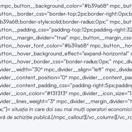
” mpc_button__background_color=”#b39a68″ mpc_butto
tton__border_css=”border-top:2px;border-right:0px;b
b39a68;border-style:solid;border-radius:0px;” mpc_but
ton__padding_css=”padding-top:12px;padding-right:32
tton__margin_divider=”true” mpc_button__margin_css=
tton__hover_font_color=”#b39a68″ mpc_button__hove
tton__hover_background_effect=”expand-horizontal”
tton__hover_border_css=”border-radius:0px;” mpc_di
ider__width=”30″ mpc_divider__align=”left” mpc_divid
ider__content_position=”0″ mpc_divider__content_pad
ider__content_padding_css=”padding-right:5px;padding
ider__icon_color=”#f3f3f3″ mpc_divider__icon_size=”1
ider__lines_weight=”3″ mpc_divider__margin_divider=”
px;”]=
situația în care doi sau mai mulți operatori economic
ă de achiziție publică.
[/mpc_callout][/vc_column][/vc_r