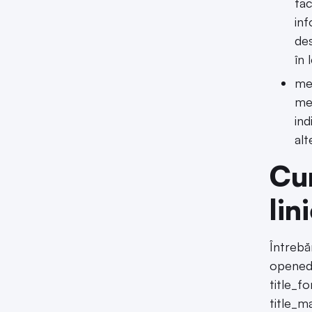
fa
in
des
în 
mem
me
ind
alt
Cum
lin
Întrebă
opened=
title_f
title_m