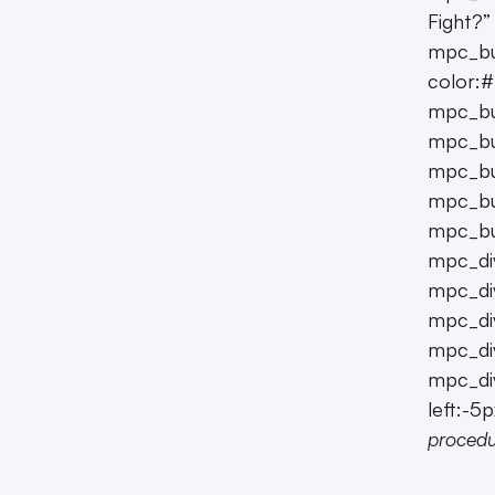
Fight?
mpc_bu
color:#
mpc_but
mpc_bu
mpc_bu
mpc_bu
mpc_bu
mpc_div
mpc_div
mpc_div
mpc_div
mpc_div
left:-5
procedur