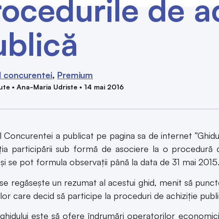
ocedurile de ac
ublică
l concurentei
Premium
ute • Ana-Maria Udriste • 14 mai 2016
ul Concurentei a publicat pe pagina sa de internet ”Ghid
ația participării sub formă de asociere la o procedură 
 și se pot formula observații până la data de 31 mai 2015
 se regăsește un rezumat al acestui ghid, menit să punct
lor care decid să participe la proceduri de achiziție publi
ghidului este să ofere îndrumări operatorilor economici 