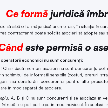
Ce formă
juridică îmb
uie să aibă o formă juridică anume, dar, în situaţia în c
atea contractantă poate solicita asocierii să adopte sau s
Când
este permisă o as
 operatorii economici
nu
sunt concurenți;
!
Chiar dacă membrii asocierii nu sunt concurenți, pot
in schimbul de informații sensibile (costuri, prețuri, strat
gerii sau denaturării concurenței pentru alte proiec
oare
în mod separat de asociere
.
mplu,
A, B şi C nu sunt concurenţi şi se asociază în ved
, întrucât nu pot participa în mod individual. În acelaşi 