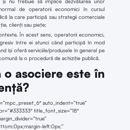
ă şi nu trebuie să implice dezvăluirea unor
 normal de operatorii economici în cursul
blică la care participă sau strategii comerciale
ie, clienţi sau pieţe;
ontexte. În acest sens, operatorii economici,
gresiv între ei atunci când participă în mod
ând îşi oferă serviciile/produsele în general pe
 comună la o procedură de achiziţie publică.
o asociere este în
rență?
et=”mpc_preset_6″ auto_indent=”true”
r=”#333333″ title_font_size=”18″
margin_divider=”true”
ttom:0px;margin-left:0px;”