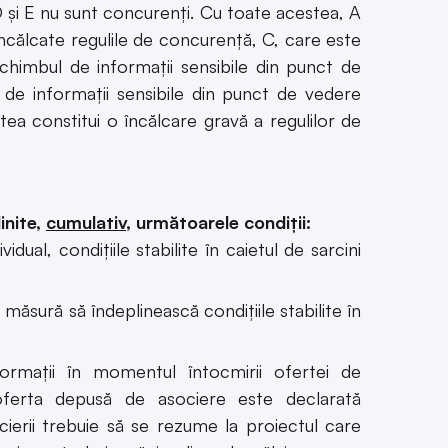
 D şi E nu sunt concurenţi. Cu toate acestea, A
 încălcate regulile de concurenţă, C, care este
chimbul de informaţii sensibile din punct de
 de informaţii sensibile din punct de vedere
utea constitui o încălcare gravă a regulilor de
inite,
cumulativ
, următoarele condiţii:
ual, condiţiile stabilite în caietul de sarcini
 măsură să îndeplinească condiţiile stabilite în
ormaţii în momentul întocmirii ofertei de
ă oferta depusă de asociere este declarată
ocierii trebuie să se rezume la proiectul care