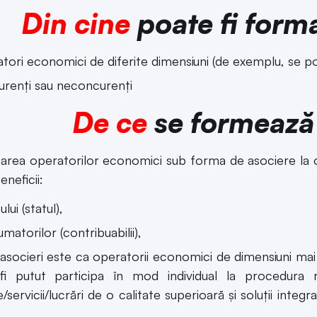
Din cine
poate fi form
tori economici de diferite dimensiuni (de exemplu, se 
renți sau neconcurenți
De ce
se formează 
parea operatorilor economici sub forma de asociere la 
neficii:
ului (statul),
matorilor (contribuabilii),
asocieri este ca operatorii economici de dimensiuni mai 
fi putut participa în mod individual la procedura r
servicii/lucrări de o calitate superioară şi soluţii integr