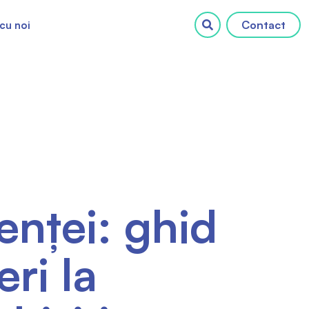
Contact
cu noi
enței: ghid
ri la