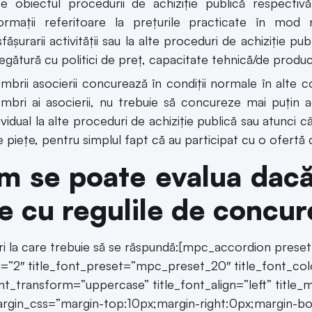
ce obiectul procedurii de achiziţie publică respectiv
formaţii referitoare la preţurile practicate în mod
făşurarii activităţii sau la alte proceduri de achiziţie pu
legătură cu politici de preţ, capacitate tehnică/de producţ
brii asocierii concurează în condiţii normale în alte c
mbri ai asocierii, nu trebuie să concureze mai puţin a
ividual la alte proceduri de achiziţie publică sau atunci c
e pieţe, pentru simplul fapt că au participat cu o ofertă
 se poate evalua dacă 
ie cu regulile de concu
ri la care trebuie să se răspundă:[mpc_accordion pres
”2″ title_font_preset=”mpc_preset_20″ title_font_colo
ont_transform=”uppercase” title_font_align=”left” title_
argin_css=”margin-top:10px;margin-right:0px;margin-bo