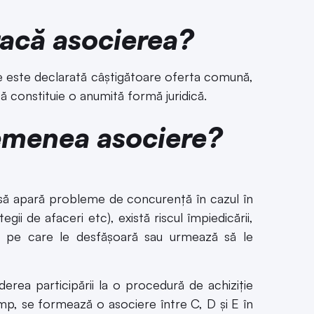
racă asocierea?
are este declarată câştigătoare oferta comună,
ă constituie o anumită formă juridică.
emenea asociere?
 să apară probleme de concurență în cazul în
egii de afaceri etc), există riscul împiedicării,
te pe care le desfășoară sau urmează să le
erea participării la o procedură de achiziţie
timp, se formează o asociere între C, D şi E în