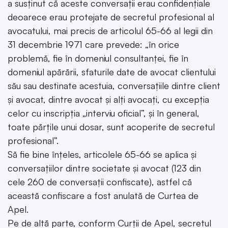
a susținut că aceste conversații erau confidențiale
deoarece erau protejate de secretul profesional al
avocatului, mai precis de articolul 65-66 al legii din
31 decembrie 1971 care prevede: „în orice
problemă, fie în domeniul consultanței, fie în
domeniul apărării, sfaturile date de avocat clientului
său sau destinate acestuia, conversațiile dintre client
și avocat, dintre avocat și alți avocați, cu excepția
celor cu inscripția „interviu oficial”, și în general,
toate părțile unui dosar, sunt acoperite de secretul
profesional”.
Să fie bine înțeles, articolele 65-66 se aplica și
conversațiilor dintre societate și avocat (123 din
cele 260 de conversații confiscate), astfel că
această confiscare a fost anulată de Curtea de
Apel.
Pe de altă parte, conform Curții de Apel, secretul