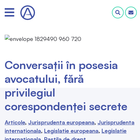
Conversații în posesia
avocatului, fără
privilegiul
corespondenței secrete
Articole
Jurisprudenta europeana
Jurisprudenta
internationala
Legislatie europeana
Legislatie
internationala
Pastila de drept