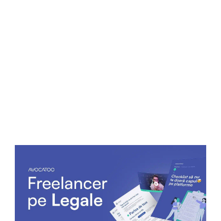
Îți amintești de B.F. Skinner? Armarea pozitivă este
cea mai eficientă modalitate de a vă concentra
echipa asupra succesului (pentru o reîmprospătare
rapidă pe condiționarea operantului, vizionați acest
clip hilar din The Big Bang Theory). După cum a
arătat cercetătorul Bradley Staats, „
oamenii învață
mai mult din propriul succes decât din eșecul lor
„. În
curând, succesul devine un obicei.
Uită-te la toate acele cuvinte frumoase: Stimulent.
Constant. Pozitiv. Armare. Cartografiat. Cale.
Succes.
Succesul este intenționat: așteaptă tot ceea ce
este mai bun. Afirmă impulsul bunului. Alăturați-vă
echipei cu scopul de a învăța, de a studia, de a
practica și de a reuși. Eșecul ar putea face o