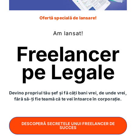
poveste bună peste câțiva ani, dar succesul este un
profesor mult mai eficient.
Ofertă specială de lansare!
Adaptat de
aici
.
Am lansat!
Lasă un răspuns
Freelancer
Adresa ta de email nu va fi publicată.
Câmpurile
pe Legale
obligatorii sunt marcate cu
*
Comentariu
*
Devino propriul tău șef și fă câți bani vrei, de unde vrei,
fără să-ți fie teamă că te vei întoarce în corporație.
DESCOPERĂ SECRETELE UNUI FREELANCER DE
SUCCES