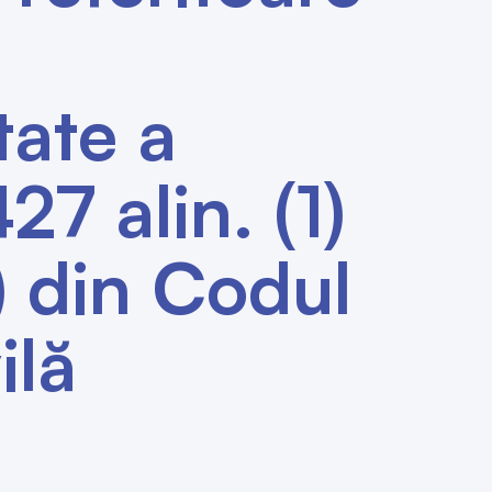
tate a
427 alin. (1)
4) din Codul
ilă