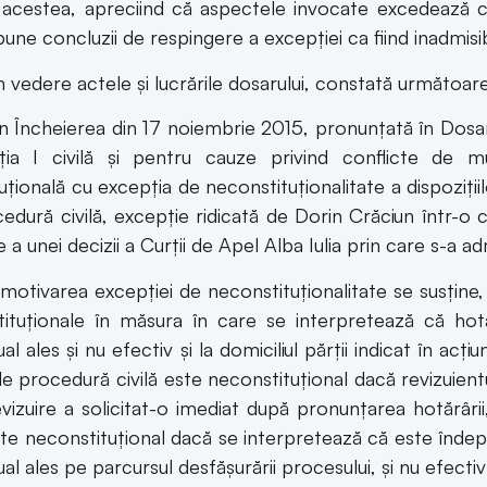
acestea, apreciind că aspectele invocate excedează con
pune concluzii de respingere a excepţiei ca fiind inadmis
n vedere actele şi lucrările dosarului, constată următoare
 Încheierea din 17 noiembrie 2015, pronunţată în Dosaru
ia I civilă şi pentru cauze privind conflicte de mu
ţională cu excepţia de neconstituţionalitate a dispoziţiilor 
edură civilă, excepţie ridicată de Dorin Crăciun într-o 
e a unei decizii a Curţii de Apel Alba Iulia prin care s-a 
otivarea excepţiei de neconstituţionalitate se susţine, î
ituţionale în măsura în care se interpretează că hotă
l ales şi nu efectiv şi la domiciliul părţii indicat în acţiu
e procedură civilă este neconstituţional dacă revizuient
evizuire a solicitat-o imediat după pronunţarea hotărârii
este neconstituţional dacă se interpretează că este îndepli
l ales pe parcursul desfăşurării procesului, şi nu efectiv l