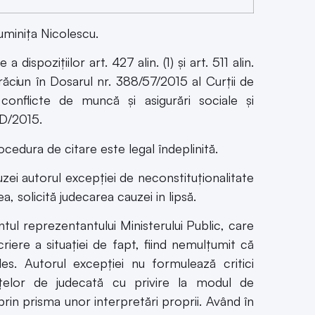
uminiţa Nicolescu.
ispoziţiilor art. 427 alin. (1) şi art. 511 alin.
răciun în Dosarul nr. 388/57/2015 al Curţii de
conflicte de muncă şi asigurări sociale şi
3D/2015.
cedura de citare este legal îndeplinită.
zei autorul excepţiei de neconstituţionalitate
, solicită judecarea cauzei in lipsă.
ul reprezentantului Ministerului Public, care
riere a situaţiei de fapt, fiind nemulţumit că
les. Autorul excepţiei nu formulează critici
anţelor de judecată cu privire la modul de
prin prisma unor interpretări proprii. Având în