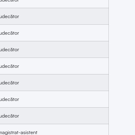
udecător
udecător
udecător
udecător
udecător
udecător
udecător
agistrat-asistent