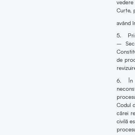
vedere 
Curte, 
având î
5. Prin
– Secţ
Constitu
de proc
revizuir
6. În m
neconst
procesua
Codul d
cărei r
civilă 
procesua