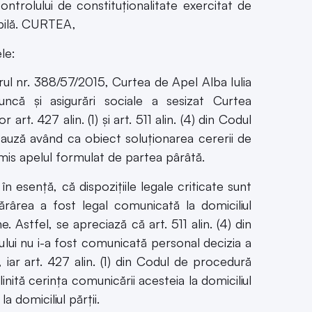
trolului de constituţionalitate exercitat de
ibilă. CURTEA,
le:
l nr. 388/57/2015, Curtea de Apel Alba Iulia
ncă şi asigurări sociale a sesizat Curtea
art. 427 alin. (1) şi art. 511 alin. (4) din Codul
cauză având ca obiect soluţionarea cererii de
admis apelul formulat de partea pârâtă.
n esenţă, că dispoziţiile legale criticate sunt
rârea a fost legal comunicată la domiciliul
ne. Astfel, se apreciază că art. 511 alin. (4) din
ului nu i-a fost comunicată personal decizia a
, iar art. 427 alin. (1) din Codul de procedură
nită cerinţa comunicării acesteia la domiciliul
a domiciliul părţii.