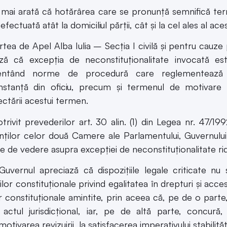
ai arată că hotărârea care se pronunţă semnifică term
efectuată atât la domiciliul părţii, cât şi la cel ales al ace
ea de Apel Alba Iulia – Secţia I civilă şi pentru cauze p
ză că excepţia de neconstituţionalitate invocată este
entând norme de procedură care reglementează o
nstanţă din oficiu, precum şi termenul de motivare a
ctării acestui termen.
rivit prevederilor
art. 30 alin. (1) din Legea nr. 47/19
nţilor celor două Camere ale Parlamentului, Guvernului 
e de vedere asupra excepţiei de neconstituţionalitate rid
ernul apreciază că dispoziţiile legale criticate nu
lor constituţionale privind egalitatea în drepturi şi accesu
or constituţionale amintite, prin aceea că, pe de o parte
 actul jurisdicţional, iar, pe de altă parte, concură
motivarea revizuirii, la satisfacerea imperativului stabilităţ