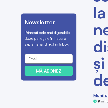
la
Newsletter
ne
Primești cele mai digerabile
doze pe legale în fiecare
di
săptămână, direct în Inbox
şi
MĂ ABONEZ
de
Monitor
9 minu