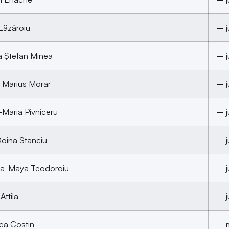
Lăzăroiu
– j
a Ştefan Minea
– j
l Marius Morar
– j
Maria Pivniceru
– j
Doina Stanciu
– j
a-Maya Teodoroiu
– j
Attila
– j
ea Costin
– m