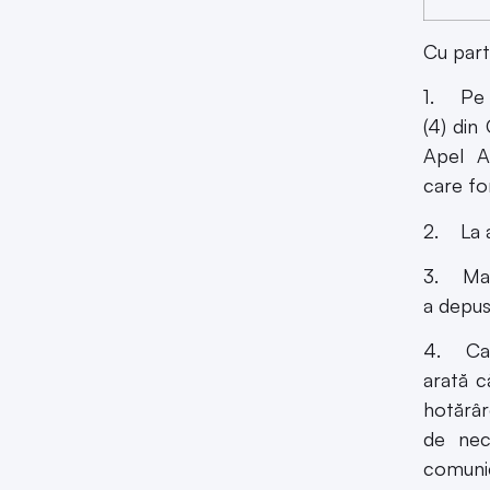
Cu part
1. Pe ro
(4) din
Apel Al
care fo
2. La a
3. Magi
a depus
4. Cauz
arată c
hotărâr
de
nec
comunic