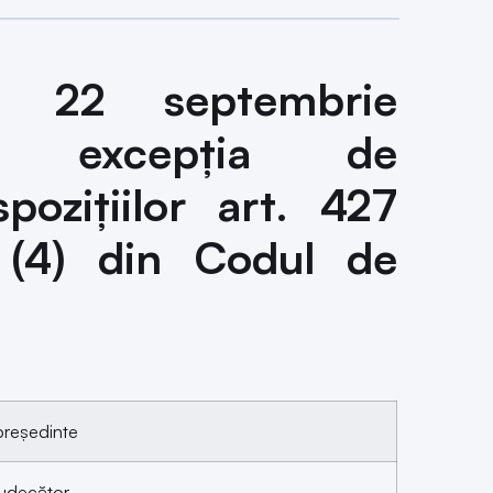
 22 septembrie
la excepţia de
spoziţiilor art. 427
n. (4) din Codul de
reşedinte
udecător