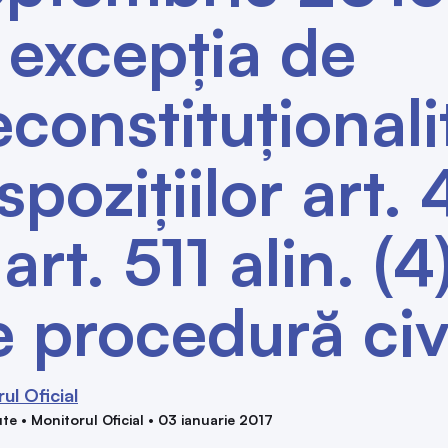
 excepţia de
constituţionali
spoziţiilor art. 
 art. 511 alin. (
 procedură civ
ul Oficial
te • Monitorul Oficial • 03 ianuarie 2017