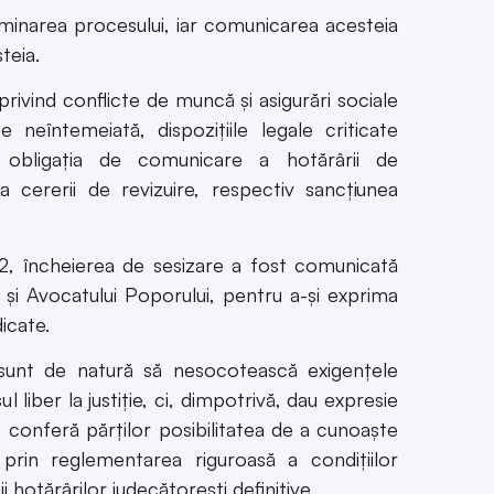
inarea procesului, iar comunicarea acesteia
steia.
rivind conflicte de muncă şi asigurări sociale
 neîntemeiată, dispoziţiile legale criticate
bligaţia de comunicare a hotărârii de
 cererii de revizuire, respectiv sancţiunea
92
, încheierea de sesizare a fost comunicată
şi Avocatului Poporului, pentru a-şi exprima
icate.
 sunt de natură să nesocotească exigenţele
l liber la justiţie, ci, dimpotrivă, dau expresie
, conferă părţilor posibilitatea de a cunoaşte
, prin reglementarea riguroasă a condiţiilor
ii hotărârilor judecătoreşti definitive.