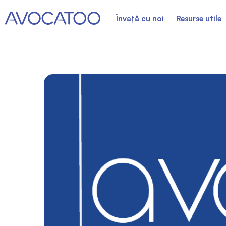
Învață cu noi
Resurse utile