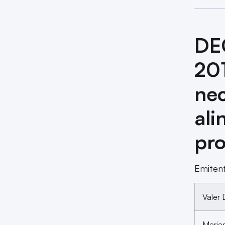
DE
2
nec
ali
pro
Emite
Valer
Maria