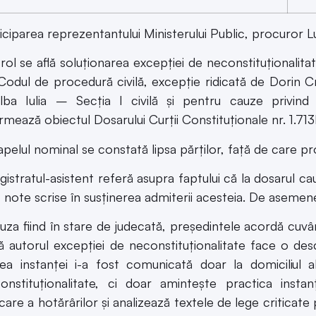
iciparea reprezentantului Ministerului Public, procuror L
l se află soluţionarea excepţiei de neconstituţionalitate a d
 Codul de procedură civilă, excepţie ridicată de Dorin C
ba Iulia – Secţia I civilă şi pentru cauze privind 
rmează obiectul Dosarului Curţii Constituţionale nr. 1.71
pelul nominal se constată lipsa părţilor, faţă de care pro
stratul-asistent referă asupra faptului că la dosarul cau
 note scrise în susţinerea admiterii acesteia. De asemenea
a fiind în stare de judecată, preşedintele acordă cuvânt
ă autorul excepţiei de neconstituţionalitate face o desc
ea instanţei i-a fost comunicată doar la domiciliul a
onstituţionalitate, ci doar aminteşte practica inst
are a hotărârilor şi analizează textele de lege criticate 