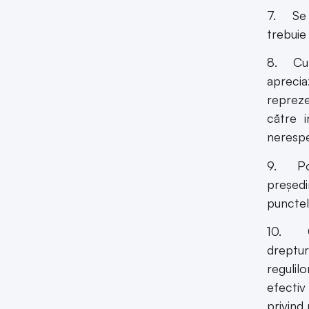
7. Se m
trebuie 
8. Curt
aprecia
reprez
către i
nerespe
9. Pot
preşedi
punctel
10. Guv
drepturi
regulil
efectiv
privind 