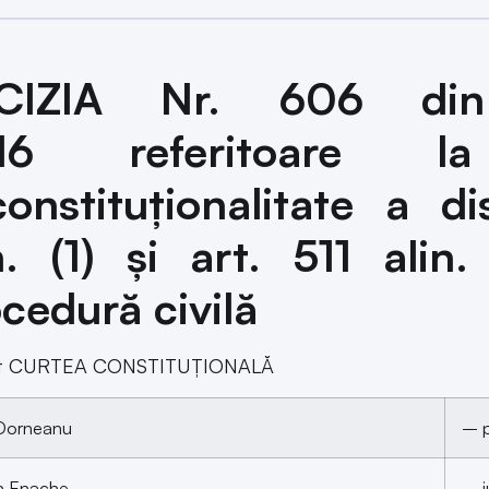
CIZIA Nr. 606 din
016
referitoare 
onstituţionalitate a di
n. (1) şi art. 511 ali
cedură civilă
nt CURTEA CONSTITUŢIONALĂ
 Dorneanu
– p
n Enache
– j