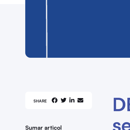
D
SHARE
s
Sumar articol