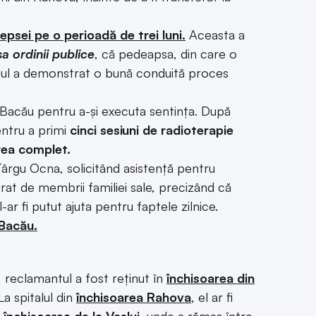
epsei pe o perioadă de trei luni.
Aceasta a
a ordinii publice
, că pedeapsa, din care o
antul a demonstrat o bună conduită proces
n Bacău pentru a-și executa sentința. După
pentru a primi
cinci sesiuni de radioterapie
rea complet.
n Târgu Ocna, solicitând asistență pentru
jurat de membrii familiei sale, precizând că
-ar fi putut ajuta pentru faptele zilnice.
 Bacău.
, reclamantul a fost reținut în
închisoarea din
La spitalul din
închisoarea Rahova
, el ar fi