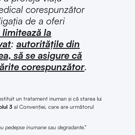
medical corespunzător
igația de a oferi
 limitează la
vat
:
autoritățile din
a, să se asigure că
mărite corespunzător
.
stituit un tratament inuman și că starea lui
olul 3
al Convenției, care are următorul
 sau pedepse inumane sau degradante
.”