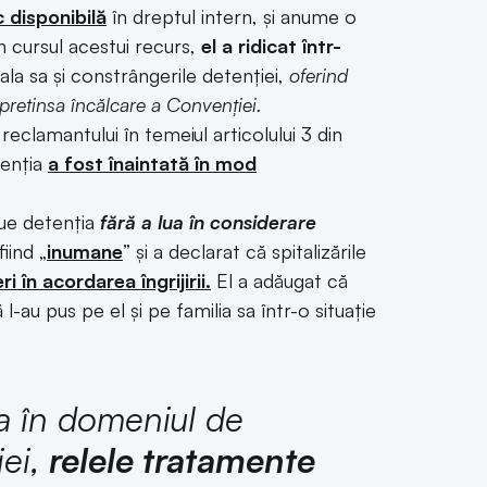
 disponibilă
în dreptul intern, și anume o
n cursul acestui recurs,
el a ridicat într-
oala sa și constrângerile detenției,
oferind
 pretinsa încălcare a Convenției.
clamantului în temeiul articolului 3 din
tenția
a fost înaintată în mod
nue detenția
fără a lua în considerare
fiind „
inumane
” și a declarat că spitalizările
i în acordarea îngrijirii.
El a adăugat că
că l-au pus pe el și pe familia sa într-o situație
ra în domeniul de
iei,
relele tratamente