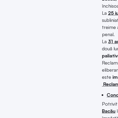
închiso
La
25 i
sublini
treime 
penal.
La
31 a
două lun
paliati
Reclaman
eliberar
este
im
Reclama
Condi
Potrivi
Bacău
î