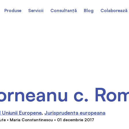
Produse
Servicii
Consultanță
Blog
Colaborează 
orneanu c. Ro
 Uniunii Europene
Jurisprudenta europeana
ute • Maria Constantinescu • 01 decembrie 2017