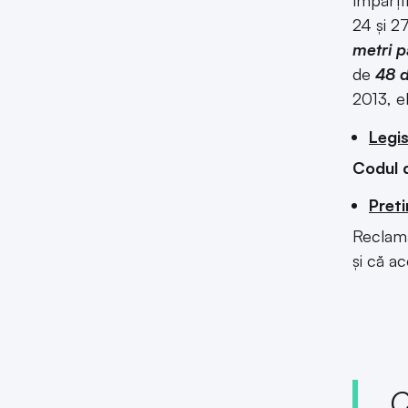
împărți
24 și 2
metri p
de
48 d
2013, e
Legis
Codul d
Preti
Reclama
și că ac
C