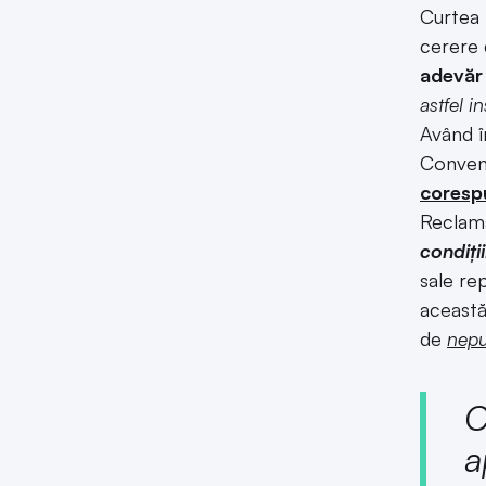
Curtea 
cerere 
adevăr 
astfel i
Având î
Convenț
corespu
Reclama
condiții
sale re
această
de
nepu
C
a