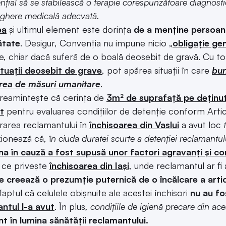
nțial să se stabilească o terapie corespunzătoare diagnostic
ghere medicală adecvată.
ea
și ultimul element este dorința
de a menține persoana
ătate
. Desigur, Convenția nu impune nicio „
obligație ge
e, chiar dacă suferă de o boală deosebit de gravă. Cu t
situații deosebit de grave
, pot apărea situații în care
bun
rea de măsuri umanitare
.
reamintește că cerința de
3m² de suprafață pe deținu
t
pentru evaluarea condițiilor de detenție conform Artico
rarea reclamantului în
închisoarea din Vaslui
a avut loc
ionează că, î
n ciuda duratei scurte a detenției reclamantu
a în cauză a fost supusă unor factori agravanți și con
 ce privește
închisoarea din Iași
, unde reclamantul ar fi 
e creează o prezumție puternică de o încălcare a artic
aptul că celulele obișnuite ale acestei închisori
nu au fo
ntul l-a avut
. În plus
, condițiile de igienă precare din ac
t în lumina sănătății reclamantului.