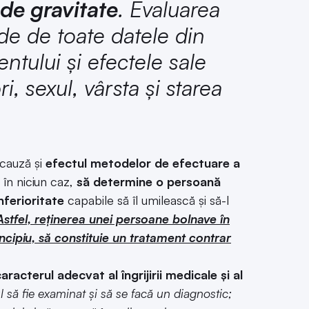
 de gravitate
. Evaluarea
de de toate datele din
ntului și efectele sale
i, sexul, vârsta și starea
 cauză și
efectul metodelor de efectuare a
 în niciun caz,
să determine o persoană
nferioritate
capabile să îl umilească și să-l
Astfel, reținerea unei persoane bolnave în
ncipiu, să constituie un tratament contrar
aracterul adecvat al îngrijirii medicale și al
l să fie examinat și să se facă un diagnostic;