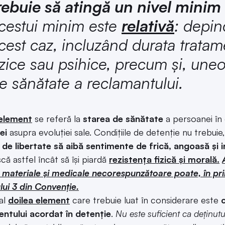
rebuie să atingă un nivel minim
cestui minim este
relativă
: depin
cest caz, incluzând durata tratame
izice sau psihice, precum și, uneor
e sănătate a reclamantului.
 element
se referă la
starea de sănătate
a persoanei în
ei
asupra evoluției sale. Condițiile de detenție nu trebuie,
 de libertate să aibă sentimente de frică, angoasă și i
că astfel încât să își piardă
rezistența fizică și morală.
i materiale și medicale necorespunzătoare poate, în pri
ului 3 din Convenție.
al
doilea element
care trebuie luat în considerare este
c
ntului acordat în detenție
.
Nu este suficient ca deținutu