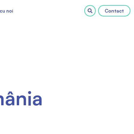
Contact
cu noi
mânia