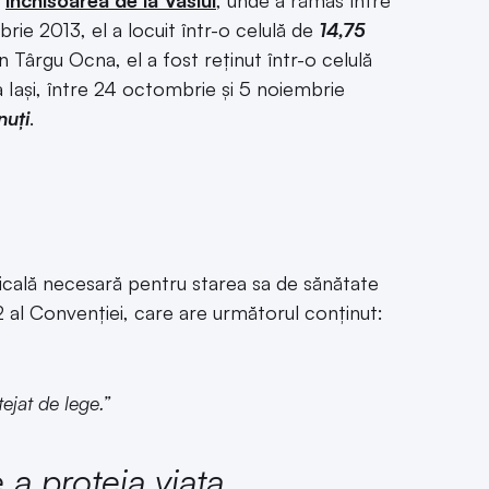
a
închisoarea de la Vaslui
, unde a rămas între
rie 2013, el a locuit într-o celulă de
14,75
din Târgu Ocna, el a fost reținut într-o celulă
a Iași, între 24 octombrie și 5 noiembrie
nuți
.
dicală necesară pentru starea sa de sănătate
l 2 al Convenției, care are următorul conținut:
tejat de lege.”
 a proteja viața