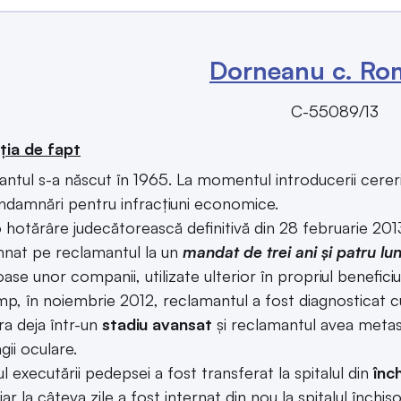
Dorneanu c. Ro
C-55089/13
ția de fapt
ntul s-a născut în 1965. La momentul introducerii cererii
ndamnări pentru infracțiuni economice.
o hotărâre judecătorească definitivă din 28 februarie 2013,
nat pe reclamantul la un
mandat de trei ani și patru lun
ase unor companii, utilizate ulterior în propriul beneficiu
imp, în noiembrie 2012, reclamantul a fost diagnosticat 
ra deja într-un
stadiu avansat
și reclamantul avea metas
ii oculare.
l executării pedepsei a fost transferat la spitalul din
înc
iar la câteva zile a fost internat din nou la spitalul închis