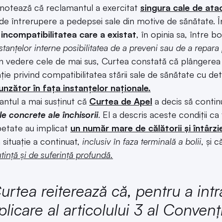
notează că reclamantul a exercitat
singura cale de atac
de întrerupere a pedepsei sale din motive de sănătate. Î
incompatibilitatea care a existat
, în opinia sa, între b
nstanțelor interne posibilitatea de a preveni sau de a repara
n vedere cele de mai sus, Curtea constată că plângerea re
ie privind compatibilitatea stării sale de sănătate cu de
nzător în fața instanțelor naționale.
ntul a mai susținut că
Curtea de Apel
a decis să conti
le concrete ale închisorii
. El a descris aceste condiții ca 
petate au implicat
un număr mare de călătorii și întârzier
 situație a continuat,
inclusiv în faza terminală a bolii
, și 
tință și de suferință profundă.
urtea reiterează că, pentru a int
plicare al articolului 3 al Convenț