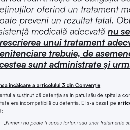
eținuților oferind un tratament 
oate preveni un rezultat fatal. Obl
sistență medicală adecvată
nu se
rescrierea unui tratament adec
enitenciare trebuie, de asemene
cestea sunt administrate și ur
nsa încălcare a articolului 3 din Convenție
ntul a susținut că detenția sa în patul său de spital a con
tate era incompatibilă cu detenția. El s-a bazat pe
artic
t:
„
Nimeni nu poate fi supus torturii sau unor tratamente