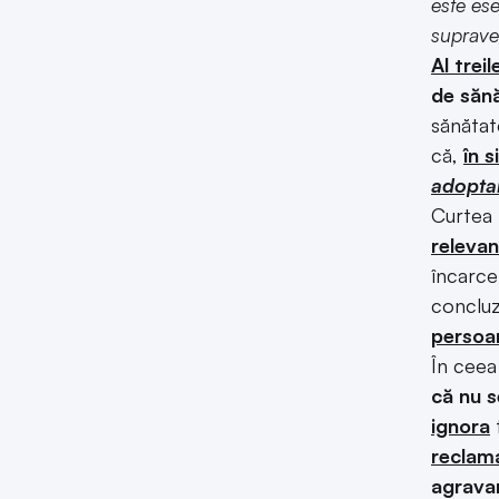
este ese
suprave
Al treil
de săn
sănătat
că,
în 
adopta
Curtea 
relevan
încarce
concluz
persoan
În ceea
că nu s
ignora
f
reclama
agravan