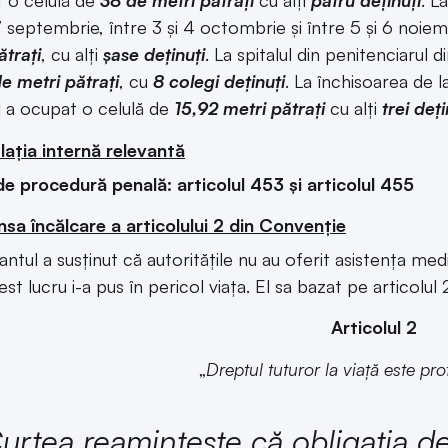
t o celulă de
38 de metri pătrați
cu alți
patru deținuți
. L
7 septembrie, între 3 și 4 octombrie și între 5 și 6 noiemb
ătrați
, cu alți
șase deținuți
. La spitalul din penitenciarul 
e metri pătrați
, cu
8 colegi deținuți
. La închisoarea de l
l a ocupat o celulă de
15,92 metri pătrați
cu alți
trei deți
lația internă relevantă
e procedură penală: articolul 453 și articolul 455
nsa încălcare a articolului 2 din Convenție
ntul a susținut că autoritățile nu au oferit asistența me
est lucru i-a pus în pericol viața. El sa bazat pe articolu
Articolul 2
„
Dreptul tuturor la viață este pro
urtea reamintește că obligația de