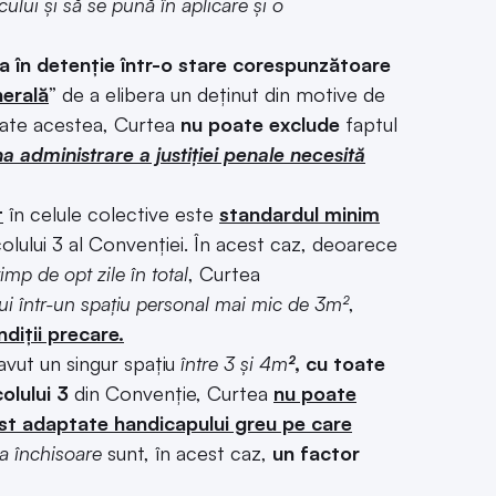
ului și să se pună în aplicare și o
 în detenție într-o stare corespunzătoare
nerală
” de a elibera un deținut din motive de
oate acestea, Curtea
nu poate exclude
faptul
a administrare a justiției penale necesită
t
în celule colective este
standardul minim
lului 3 al Convenției. În acest caz, deoarece
timp de opt zile în total
, Curtea
lui într-un spațiu personal mai mic de 3m²
,
diții precare.
avut un singur spațiu
între 3 și 4m
²
, cu toate
olului 3
din Convenție, Curtea
nu poate
st adaptate handicapului greu pe care
ea închisoare
sunt, în acest caz,
un factor