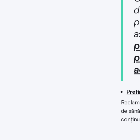
d
p
a
p
p
a
Preti
Reclama
de sănă
conținu