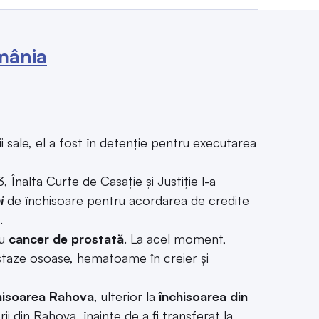
mânia
 sale, el a fost în detenție pentru executarea
 Înalta Curte de Casație și Justiție l-a
i
de închisoare pentru acordarea de credite
.
cu
cancer de prostată
. La acel moment,
taze osoase, hematoame în creier și
hisoarea Rahova
, ulterior la
închisoarea din
orii din Rahova, înainte de a fi transferat la