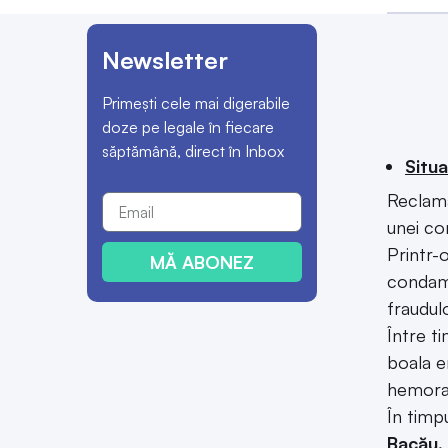
Newsletter
Primești cele mai digerabile
doze pe legale în fiecare
săptămână, direct în Inbox
Situa
Reclama
unei co
Printr-
MĂ ABONEZ
condam
fraudulo
Între t
boala e
hemorag
În timpu
Bacău,