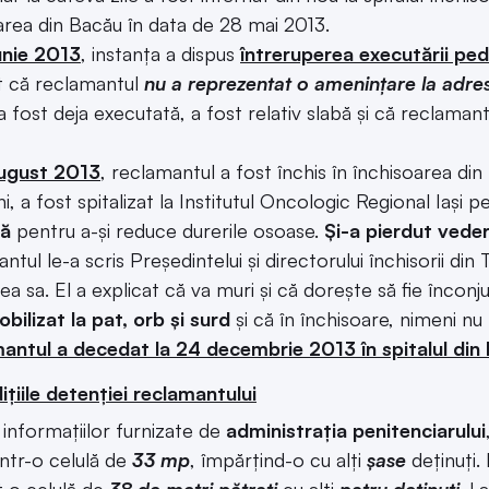
area din Bacău în data de 28 mai 2013.
unie 2013
, instanța a dispus
întreruperea executării ped
at că reclamantul
nu a reprezentat o amenințare la adres
a fost deja executată, a fost relativ slabă și că reclam
ugust 2013
, reclamantul a fost închis în închisoarea di
i, a fost spitalizat la Institutul Oncologic Regional Iași 
vă
pentru a-și reduce durerile osoase.
Și-a pierdut vede
tul le-a scris Președintelui și directorului închisorii di
ea sa. El a explicat că va muri și că dorește să fie încon
obilizat la pat, orb și surd
și că în închisoare, nimeni nu l
ntul a decedat la 24 decembrie 2013 în spitalul din
țiile detenției reclamantului
t informațiilor furnizate de
administrația penitenciarului
ntr-o celulă de
33 mp
, împărțind-o cu alți
șase
deținuți. 