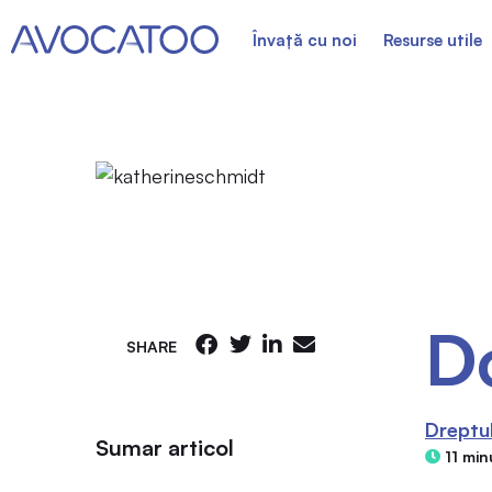
Învață cu noi
Resurse utile
D
SHARE
Dreptul
Sumar articol
11 min