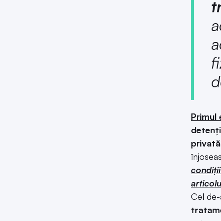
t
a
a
f
d
Primul
detenți
privată
înjoseas
condiți
articol
Cel de-
tratame