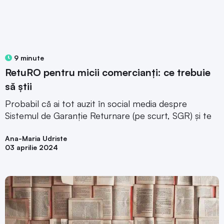
9 minute
RetuRO pentru micii comercianți: ce trebuie
să știi
Probabil că ai tot auzit în social media despre
Sistemul de Garanție Returnare (pe scurt, SGR) și te
Ana-Maria Udriste
03 aprilie 2024