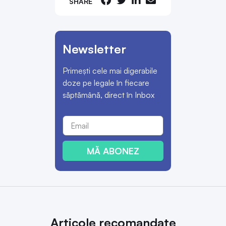
SHARE
Newsletter
Primești cele mai digerabile
doze pe legale în fiecare
săptămână, direct în Inbox
MĂ ABONEZ
Articole recomandate