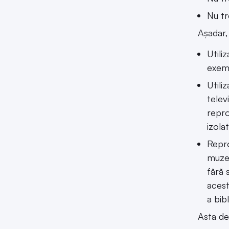
Nu tr
Așadar,
Utili
exemp
Utili
telev
repro
izola
Repro
muzee
fără 
acest
a bib
Asta de