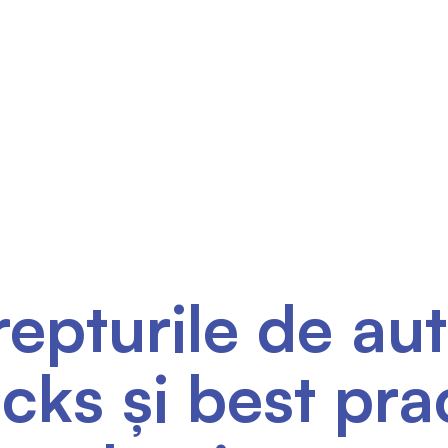
Produse
Servicii
Consultanță
Blog
Colaborează 
epturile de aut
icks și best pra