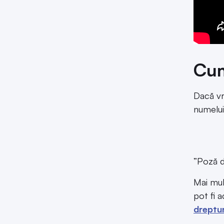
Cum
Dacă vr
numelui
”Poză 
Mai mult
pot fi 
dreptur