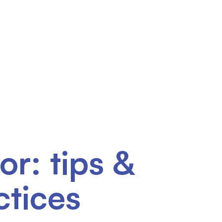
Contact
cu noi
or: tips &
ctices