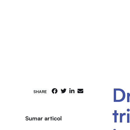
Învață cu noi
Resurse utile
Dr
SHARE
tr
Sumar articol