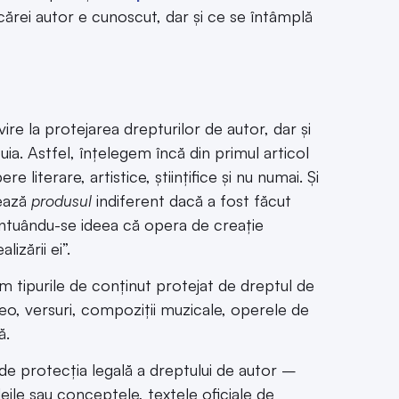
 cărei autor e cunoscut, dar și ce se întâmplă
rivire la protejarea drepturilor de autor, dar și
a. Astfel, înțelegem încă din primul articol
literare, artistice, științifice și nu numai. Și
jează
produsul
indiferent dacă a fost făcut
ccentuându-se ideea că opera de creație
izării ei”.
sim tipurile de conținut protejat de dreptul de
deo, versuri, compoziții muzicale, operele de
ă.
de protecția legală a dreptului de autor –
eile sau conceptele, textele oficiale de