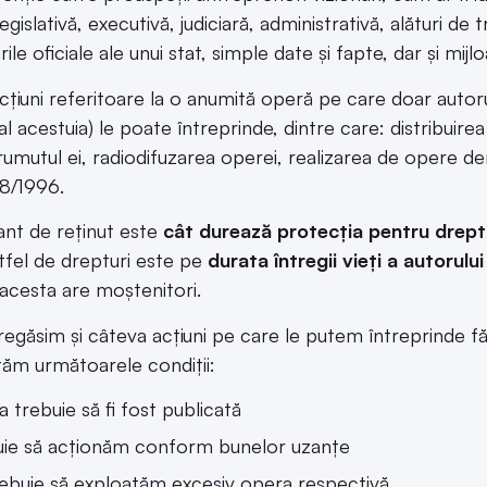
egislativă, executivă, judiciară, administrativă, alături de t
ile oficiale ale unui stat, simple date și fapte, dar și mijl
acțiuni referitoare la o anumită operă pe care doar autor
al acestuia) le poate întreprinde, dintre care: distribuir
umutul ei, radiodifuzarea operei, realizarea de opere deriv
.8/1996.
nt de reținut este
cât durează protecția pentru drept
tfel de drepturi este pe
durata întregii vieți a autorului
 acesta are moștenitori.
 regăsim și câteva acțiuni pe care le putem întreprinde fă
ăm următoarele condiții:
 trebuie să fi fost publicată
uie să acționăm conform bunelor uzanțe
ebuie să exploatăm excesiv opera respectivă