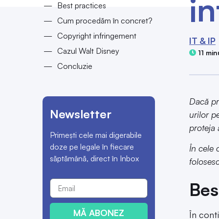
in
Best practices
Cum procedăm în concret?
Copyright infringement
IT & IP
Cazul Walt Disney
11 min
Concluzie
Dacă pr
Newsletter
urilor p
proteja 
Primești cele mai digerabile
doze pe legale în fiecare
În cele 
săptămână, direct în Inbox
folosesc
Bes
MĂ ABONEZ
În cont