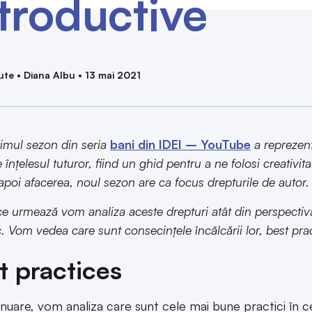
troductive
ute • Diana Albu • 13 mai 2021
imul sezon din seria
bani din IDEI – YouTube
a reprezent
e înțelesul tuturor, fiind un ghid pentru a ne folosi creativit
apoi afacerea, noul sezon are ca focus drepturile de autor.
ce urmează vom analiza aceste drepturi atât din perspectiva 
. Vom vedea care sunt consecințele încălcării lor, best prac
t practices
inuare, vom analiza care sunt cele mai bune practici în 