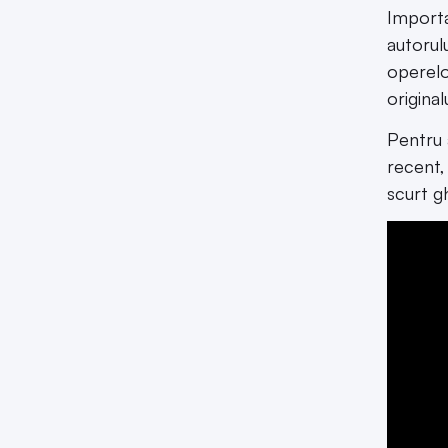
Importa
autorulu
operelo
originalu
Pentru a
recent,
scurt g