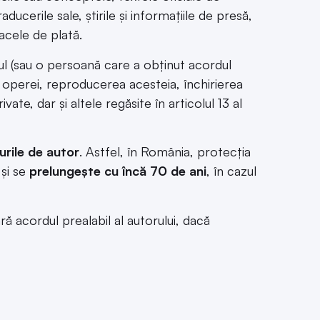
raducerile sale, știrile și informațiile de presă,
oacele de plată.
ul (sau o persoană care a obținut acordul
ea operei, reproducerea acesteia, închirierea
ate, dar și altele regăsite în articolul 13 al
urile de autor
. Astfel, în România, protecția
și se
prelungește cu încă 70 de ani
, în cazul
ră acordul prealabil al autorului, dacă