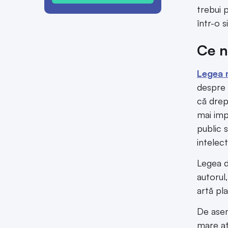
trebui 
într-o 
Ce n
Legea 
despre 
că drept
mai imp
public 
intelect
Legea d
autorul
artă pla
De asem
mare at