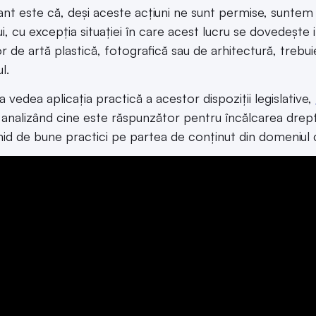
nt este că, deși aceste acțiuni ne sunt permise, suntem
i, cu excepția situației în care acest lucru se dovedește i
r de artă plastică, fotografică sau de arhitectură, trebu
l.
 vedea aplicația practică a acestor dispoziții legislative,
 analizând cine este răspunzător pentru încălcarea dreptu
hid de bune practici pe partea de conținut din domeniul c