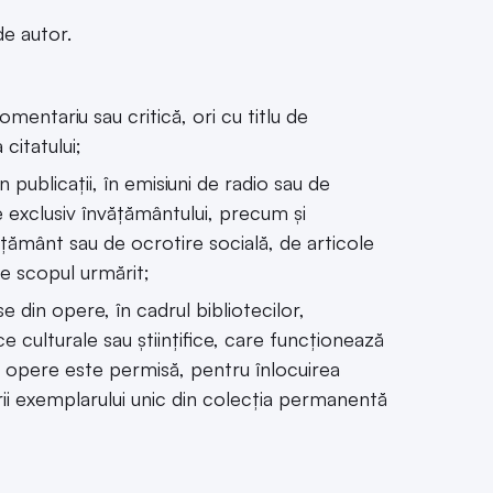
de autor.
omentariu sau critică, ori cu titlu de
citatului;
 publicații, în emisiuni de radio sau de
te exclusiv învățământului, precum și
ățământ sau de ocrotire socială, de articole
de scopul urmărit;
din opere, în cadrul bibliotecilor,
ce culturale sau științifice, care funcționează
i opere este permisă, pentru înlocuirea
derii exemplarului unic din colecția permanentă