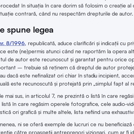
procedat în situația în care dorim să folosim o creație al
situație contrară, când nu respectăm drepturile de autor.
e spune legea
nr. 8/1996
, republicată, aduce clarificări și indicații cu p
ce este (ne)permis atunci când ne raportăm la opera altui
ul de autor este recunoscut și garantat pentru orice opere 
ortant – trebuie să reținem că dreptul de autor prote
sau dacă este nefinalizat ori chiar în stadiu incipient, a
uală este recunoscută și protejată prin „simplul fapt al real
e mai sus, in articolul 7, ne prezintă o listă în care regă
, listă în care regăsim operele fotografice, cele audio-vi
stică ori grafică și multe altele, lista nefiind una exhaustiv
enea, ni se oferă exemple de lucruri ce nu beneficiază 
enție către proaspeții antreprenori vizionari, cum ar fi id