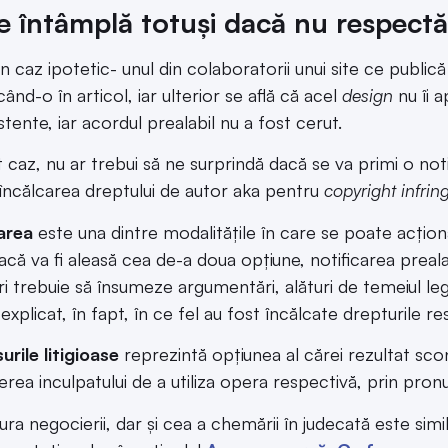
e întâmplă totuși dacă nu respectă
 caz ipotetic- unul din colaboratorii unui site ce publică 
ând-o în articol, iar ulterior se află că acel
design
nu îi a
stente, iar acordul prealabil nu a fost cerut.
t caz, nu ar trebui să ne surprindă dacă se va primi o not
încălcarea dreptului de autor aka pentru
copyright infrin
area
este una dintre modalitățile în care se poate acțion
dacă va fi aleasă cea de-a doua opțiune, notificarea preal
ări trebuie să însumeze argumentări, alături de temeiul le
explicat, în fapt, în ce fel au fost încălcate drepturile re
rile litigioase
reprezintă opțiunea al cărei rezultat sco
cerea inculpatului de a utiliza opera respectivă, prin pron
ra negocierii, dar și cea a chemării în judecată este simil