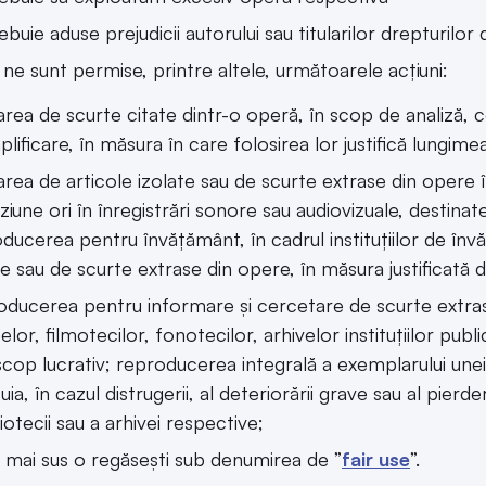
ebuie aduse prejudicii autorului sau titularilor drepturilor 
 ne sunt permise, printre altele, următoarele acțiuni:
zarea de scurte citate dintr-o operă, în scop de analiză, c
lificare, în măsura în care folosirea lor justifică lungimea 
zarea de articole izolate sau de scurte extrase din opere în
iziune ori în înregistrări sonore sau audiovizuale, destina
ducerea pentru învățământ, în cadrul instituțiilor de înv
te sau de scurte extrase din opere, în măsura justificată 
ducerea pentru informare și cercetare de scurte extrase 
lor, filmotecilor, fonotecilor, arhivelor instituțiilor publi
scop lucrativ; reproducerea integrală a exemplarului une
uia, în cazul distrugerii, al deteriorării grave sau al pier
liotecii sau a arhivei respective;
 mai sus o regăsești sub denumirea de ”
fair use
”.