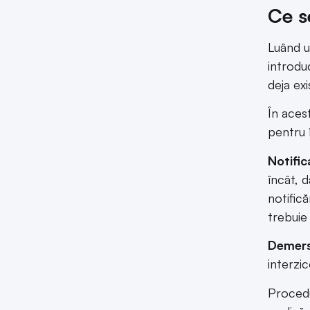
Ce s
Luând un
introduc
deja exi
În aces
pentru 
Notific
încât, 
notific
trebuie 
Demersu
interzi
Procedu