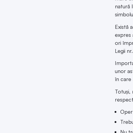
natură l
simbolur
Există 
expres 
ori împr
Legii nr
Importa
unor as
în care
Totuși,
respect
Opera
Treb
Nu tr