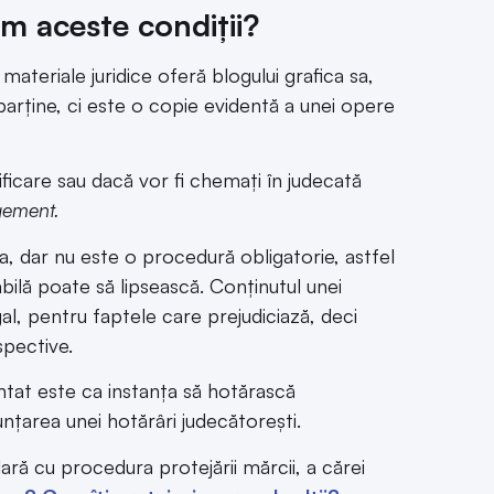
m aceste condiții?
materiale juridice oferă blogului grafica sa,
parține, ci este o copie evidentă a unei opere
ificare sau dacă vor fi chemați în judecată
gement.
a, dar nu este o procedură obligatorie, astfel
abilă poate să lipsească. Conținutul unei
gal, pentru faptele care prejudiciază, deci
spective.
ntat este ca instanța să hotărască
unțarea unei hotărâri judecătorești.
ară cu procedura protejării mărcii, a cărei