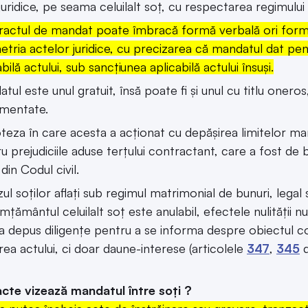
juridice, pe seama celuilalt soț, cu respectarea regimului
actul de mandat poate îmbracă formă verbală ori formă 
metria actelor juridice, cu precizarea că mandatul dat p
abilă actului, sub sancțiunea aplicabilă actului însuși.
tul este unul gratuit, însă poate fi și unul cu titlu oneros,
ementate.
oteza în care acesta a acționat cu depășirea limitelor ma
u prejudiciile aduse terțului contractant, care a fost d
din Codul civil.
zul soților aflați sub regimul matrimonial de bunuri, legal
mțământul celuilalt soț este anulabil, efectele nulității 
a depus diligențe pentru a se informa despre obiectul con
rea actului, ci doar daune-interese (articolele
347
,
345
d
e vizează mandatul între soți ?