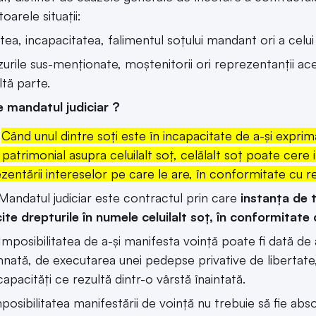
oarele situații:
ea, incapacitatea, falimentul soțului mandant ori a celu
zurile sus-menționate, moștenitorii ori reprezentanții ac
ltă parte.
 mandatul judiciar ?
Când unul dintre soți este în incapacitate de a-și exprim
 patrimonial asupra celuilalt soț, celălalt soț poate cere 
zentării intereselor pe care le are, în conformitate cu r
atul judiciar este contractul prin care
instanța de 
ite drepturile în numele celuilalt soț, în conformitate 
ibilitatea de a-și manifesta voință poate fi dată de a
nată, de executarea unei pedepse privative de libertate,
capacități ce rezultă dintr-o vârstă înaintată.
ibilitatea manifestării de voință nu trebuie să fie abso