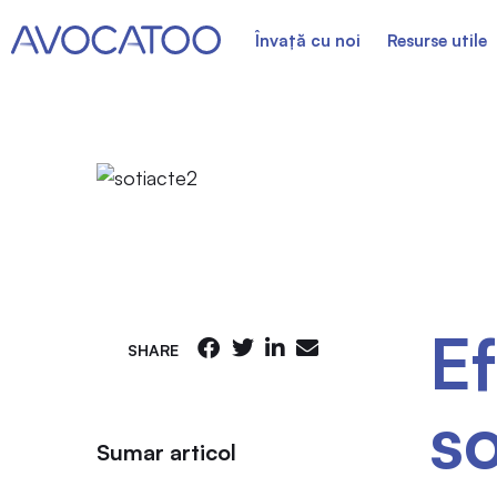
Învață cu noi
Resurse utile
Ef
SHARE
so
Sumar articol