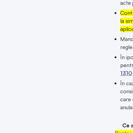
acte 
Contr
la si
aplic
Manda
regl
În ip
pentr
1310
În ca
consi
care 
anula
Ce act