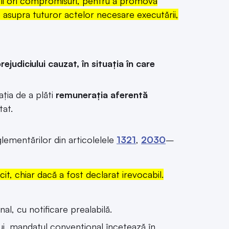
cții ori compromisuri, pentru a promova
de asupra tuturor actelor necesare executării,
rejudiciului cauzat, în situația în care
ia de a plăti
remunerația aferentă
tat.
lementărilor din articolelele
1321
,
2030
–
, chiar dacă a fost declarat irevocabil.
l, cu notificare prealabilă.
ui, mandatul convențional încetează în