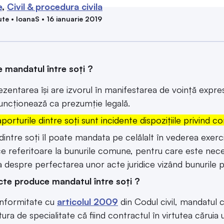
e
Civil & procedura civila
te • IoanaS • 16 ianuarie 2019
 mandatul între soți ?
zentarea își are izvorul în manifestarea de voință expres
uncționează ca prezumție legală.
porturile dintre soți sunt incidente dispozițiile privind
dintre soți îl poate mandata pe celălalt în vederea exerci
ice referitoare la bunurile comune, pentru care este nece
 despre perfectarea unor acte juridice vizând bunurile pr
cte produce mandatul între soți ?
onformitate cu
articolul 2009
din Codul civil, mandatul c
atura de specialitate că fiind contractul în virtutea căruia