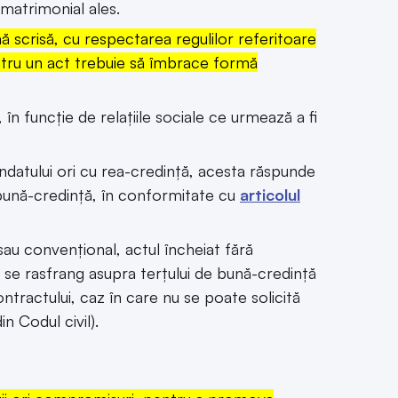
 matrimonial ales.
scrisă, cu respectarea regulilor referitoare
entru un act trebuie să îmbrace formă
 în funcție de relațiile sociale ce urmează a fi
ndatului ori cu rea-credință, acesta răspunde
e bună-credință, în conformitate cu
articolul
 sau convențional, actul încheiat fără
nu se rasfrang asupra terțului de bună-credință
tractului, caz în care nu se poate solicită
in Codul civil).