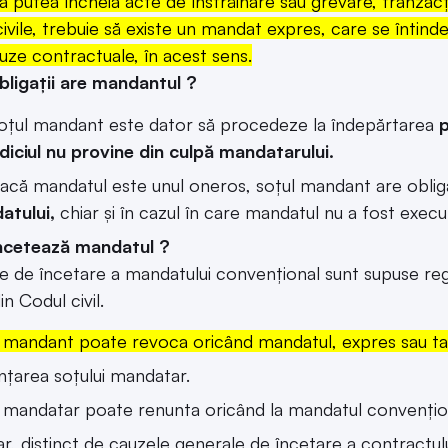
a putea încheia acte de înstrăinare sau grevare, tranza
 civile, trebuie să existe un mandat expres, care se întin
lauze contractuale, în acest sens.
igații are mandantul ?
l mandant este dator să procedeze la îndepărtarea
p
diciul nu provine din culpă mandatarului.
mandatul este unul oneros, soțul mandant are obligaț
atului,
chiar și în cazul în care mandatul nu a fost execu
ncetează mandatul ?
e de încetare a mandatului convențional sunt supuse reg
in Codul civil.
 mandant poate revoca oricând mandatul, expres sau tacit
țarea soțului mandatar.
 mandatar poate renunta oricând la mandatul convenționa
r, distinct de cauzele generale de încetare a contractul