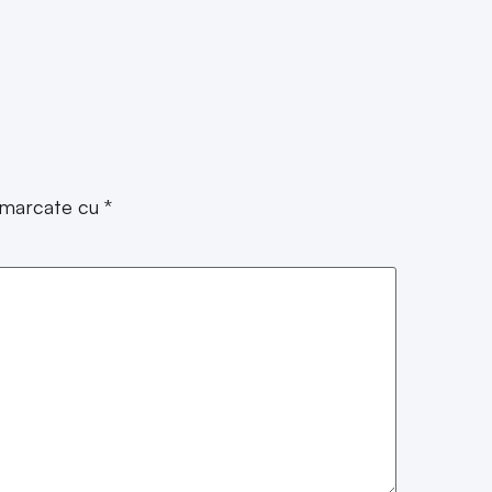
t marcate cu
*