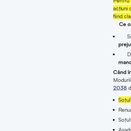
Pentru 
acțiuni
fiind c
Ce obl
Soțu
preju
Dacă 
mand
Când î
Moduril
2038
d
Soțul
Renun
Soțul
Așada