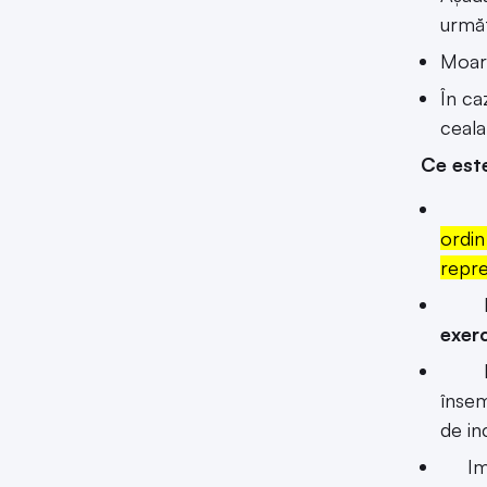
următ
Moart
În ca
ceala
Ce este
ordin
repre
Mand
exerc
Impos
însem
de in
Impos