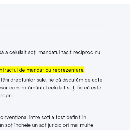
ă a celuilalt soț, mandatul tacit reciproc nu
 contractul de mandat cu reprezentare.
tării drepturilor sale, fie că discutăm de acte
sar consimțământul celuilalt soț, fie că este
oprii.
onvențional între soți a fost definit în
 un soț încheie un act juridic ori mai multe