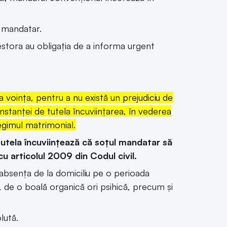
i mandatar.
estora au obligația de a informa urgent
a voința, pentru a nu există un prejudiciu de
instanței de tutela încuviințarea, în vederea
egimul matrimonial.
tutela încuviințează că soțul mandatar să
cu articolul 2009 din Codul civil.
bsența de la domiciliu pe o perioada
 de o boală organică ori psihică, precum și
lută.