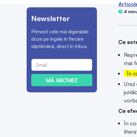
Articol
4 minu
Newsletter
Primești cele mai digerabile
doze pe legale în fiecare
Ce este
săptămână, direct în Inbox
Repre
mai f
În ra
MĂ ABONEZ
Unul 
jurid
vorba
Ce efe
În c
liter