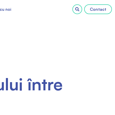
Contact
cu noi
lui între