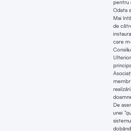
pentru 
Odata a
Mai înt
de cătr
instaura
care m-
Consiliul
Ulterio
princip
Asociaț
membre,
realizăr
doamn
De asem
unei
“qu
sistemu
dobândit