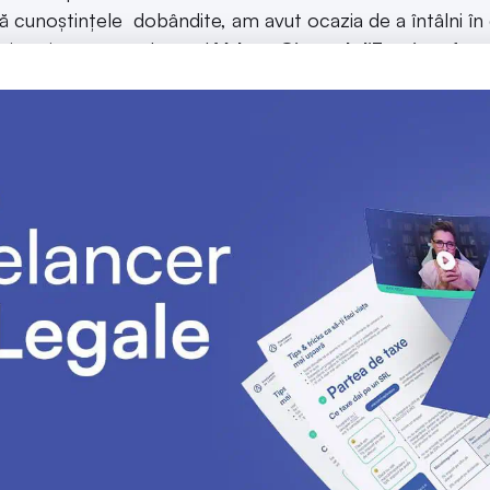
ă cunoștințele dobândite, am avut ocazia de a întâlni în
t istorie precum domnul
Valery-Giscard d’Estaing
, fos
im-ministru al Republicii franceze, dar și pe actualul mini
cu tărie, că experiență la Consiliu m-a schimbat, atât pe 
ă mă îndrăgostesc de dreptul public, în general, și de drep
d micilor juriști francofoni, în special studenților Cole
nt pasionați de dreptul constituțional și care doresc să ai
să aplice pentru efectuarea un stagiu de practică la Consi
oială, un plus la angajare chiar și în instituțiile din Români
l ce studiaza drept comparat își va cunoaște mult mai bi
erior cum funcționează sistemul sau. Acesta își va da sea
usurile sistemului juridic din țară să și va putea da soluți
ndu-se din soluțiile date unor probleme similare care au ap
 fiind spuse, recomand, cu căldură, celor interesați, să n
u la Consiliul Constituțional. Personalul Consiliului este fo
, iar ambianța, în general va fi una care ar putea să va ma