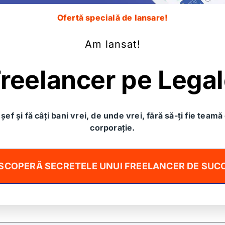
ă un răspuns
Ofertă specială de lansare!
ta de email nu va fi publicată.
Câmpurile obligatorii sun
Am lansat!
ariu
*
reelancer pe Lega
șef și fă câți bani vrei, de unde vrei, fără să-ți fie teamă 
corporație.
SCOPERĂ SECRETELE UNUI FREELANCER DE SUC