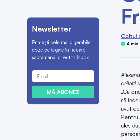
F
Newsletter
Coltul 
Primești cele mai digerabile
4 minu
doze pe legale în fiecare
săptămână, direct în Inbox
Alexandr
ceilalti
„Ca ori
MĂ ABONEZ
să înce
avut oc
Pentru 
ales du
persoan