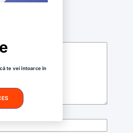
t marcate cu
*
le
că te vei întoarce în
CES