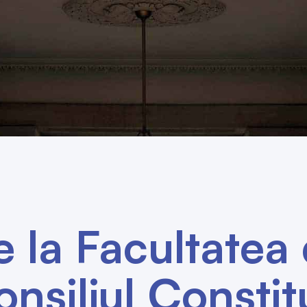
 la Facultatea 
nsiliul Constit