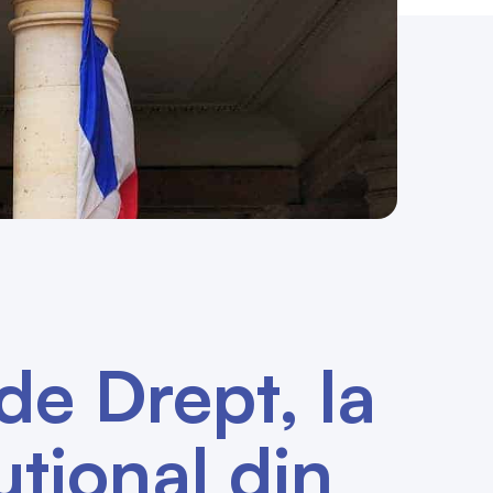
de Drept, la
uțional din