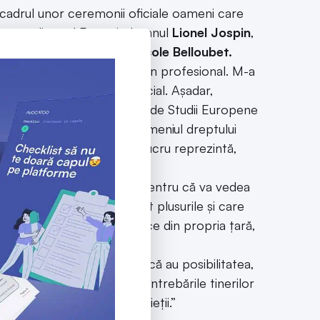
 cadrul unor ceremonii oficiale oameni care
t președinte al Franței, domnul
Lionel Jospin
,
stru al Justiției, doamna
Nicole Belloubet.
plan personal, cât și pe plan profesional. M-a
tul constituțional, în special. Așadar,
giului Juridic Franco-Român de Studii Europene
bă ulterior o carieră în domeniul dreptului
liul Constituțional. Acest lucru reprezintă,
a.
ne propriul sistem juridic pentru că va vedea
ma mult mai ușor care sunt plusurile și care
i la anumite probleme juridice din propria țară,
ărut în alte state.
u ezite și să efectueze, dacă au posibilitatea,
arte primitor și deschis la întrebările tinerilor
rcheze pentru tot restul vieții.”