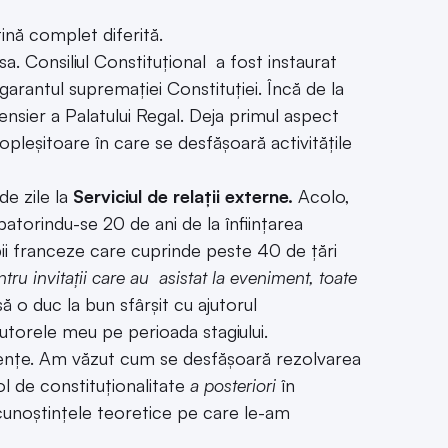
tină complet diferită.
a. Consiliul Constituțional a fost instaurat
d garantul supremației Constituției. Încă de la
pensier a Palatului Regal. Deja primul aspect
opleșitoare în care se desfășoară activitățile
de zile la
Serviciul de relații externe.
Acolo,
batorindu-se 20 de ani de la înființarea
bii franceze care cuprinde peste 40 de țări
ru invitații care au asistat la eveniment, toate
să o duc la bun sfârșit cu ajutorul
i tutorele meu pe perioada stagiului.
ențe. Am văzut cum se desfășoară rezolvarea
l de constituționalitate
a posteriori
în
cunoștințele teoretice pe care le-am