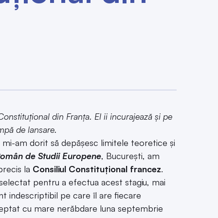
nstituțional din Franța. El ii incurajează și pe
rampă de lansare.
, mi-am dorit să depășesc limitele teoretice și
Român de Studii Europene
, București, am
precis la
Consiliul Constituțional francez
.
selectat pentru a efectua acest stagiu, mai
 indescriptibil pe care îl are fiecare
teptat cu mare nerăbdare luna septembrie