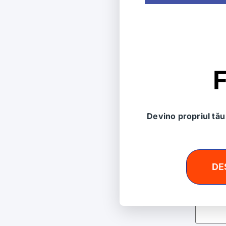
Las
Adresa 
Coment
F
Devino propriul tău 
DE
Nume
*