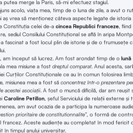
a putea merge la Paris, să-mi efectuez stagiul.
juns acolo, viața mea, timp de o luna de zile, a avut o ru
âi aș vrea să menționez câteva aspecte legate de istoria s
e Constituția celei de-a
cincea Republici franceze
, fiin
re, sediul Consiliului Constituțional se află în aripa Mont
a fascinat a fost locul plin de istorie și de o frumusețe c
ui.
r, am început să lucrez. Am fost arondat timp de o
lună
ala mea misiune a fost
dreptul comparat
. Anul acesta, sar
iei Curților Constituționale ce au în comun folosirea lim
 misiunea mea a fost să
concentrez într-o prezentare pent
ile acestei asociații
. A fost o muncă dificilă, dar am reușit 
ei
Caroline Petillon
, șeful Serviciului de relații externe ș
enea, am avut ocazia de a participa la numeroase audi
estion prioritaire de constitutionnalite”
, o formă de contro
l francez. Aceste audiențe au completat în mod fericit 
 în timpul anului universitar.