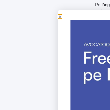
Pe lâng
au făcu
fost pr
Afirm, 
făcut s
recoman
care su
public 
fără înd
Juristu
din ext
sunt min
inspirâ
Acestea
un stagi
stagiari