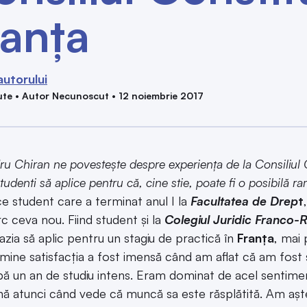
ranța
autorului
te • Autor Necunoscut • 12 noiembrie 2017
u Chiran ne povestește despre experiența de la Consiliul Co
 studenti să aplice pentru că, cine stie, poate fi o posibilă 
ce student care a terminat anul I la
Facultatea de Drep
t
rc ceva nou. Fiind student și la
Colegiul Juridic Franco-
azia să aplic pentru un stagiu de practică în
Franța
, mai 
mine satisfacția a fost imensă când am aflat că am fost 
pă un an de studiu intens. Eram dominat de acel sentiment
ă atunci când vede că muncă sa este răsplătită. Am aș