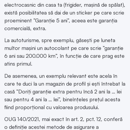
electrocasnic din casa ta (frigider, mașină de spălat),
există posibilitatea să dai de un sticker pe care scrie
proeminent “Garanție 5 ani”, aceea este garanția
comercială, extra.
La autoturisme, spre exemplu, găsești pe luneta
multor mașini un autocolant pe care scrie “garanție
6 ani sau 200.000 km”, în funcție de care prag este
atins primul.
De asemenea, un exemplu relevant este acela în
care te duci la un magazin de profil și ești întrebat la
casă “Doriți garanție extra pentru încă 2 ani la … lei
sau pentru 4 ani la … lei”, bineînțeles prețul acesta
fiind proporțional cu valoarea produsului.
OUG 140/2021, mai exact în art. 2, pct. 12, conferă
o definiție acestei metode de asigurare a