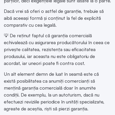
părților, deci exigențele legale sunt lăsate la o parte.
Dacă vrei să oferi o astfel de garanție, trebuie să
aibă aceeași formă și conținut la fel de explicită
comparativ cu cea legală.
💡 De reținut faptul că garanția comercială
echivalează cu asigurarea producătorului în ceea ce
privește calitatea, rezistența sau eficacitatea
produsului, iar aceasta nu este obligatoriu de
acordat, iar uneori poate fi contra cost.
Un alt element demn de luat în seamă este că
există posibilitatea ca anumiți comercianți să
mențină garanția comercială doar în anumite
condiții. De exemplu, la un autoturism, dacă nu
efectuezi reviziile periodice în unități specializate,
agreate de aceștia, riști să pierzi garanția.