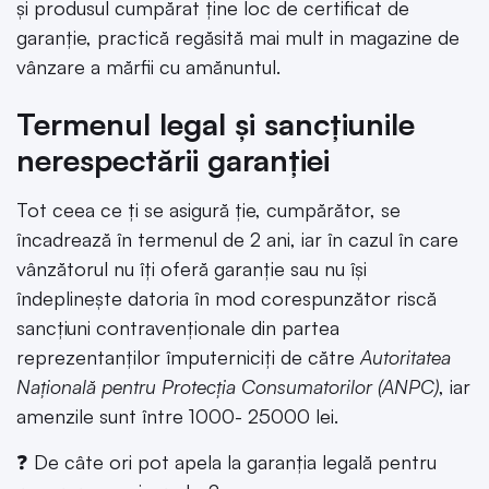
și produsul cumpărat ține loc de certificat de
garanție, practică regăsită mai mult in magazine de
vânzare a mărfii cu amănuntul.
Termenul legal și sancțiunile
nerespectării garanției
Tot ceea ce ți se asigură ție, cumpărător, se
încadrează în termenul de 2 ani, iar în cazul în care
vânzătorul nu îți oferă garanție sau nu își
îndeplinește datoria în mod corespunzător riscă
sancțiuni contravenționale din partea
reprezentanților împuterniciți de către
Autoritatea
Națională pentru Protecția Consumatorilor (ANPC)
, iar
amenzile sunt între 1000- 25000 lei.
❓ De câte ori pot apela la garanția legală pentru