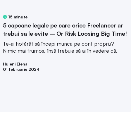
15 minute
5 capcane legale pe care orice Freelancer ar
trebui sa le evite – Or Risk Loosing Big Time!
Te-ai hotărât să începi munca pe cont propriu?
Nimic mai frumos, însă trebuie să ai în vedere că,
Huleni Elena
01 februarie 2024