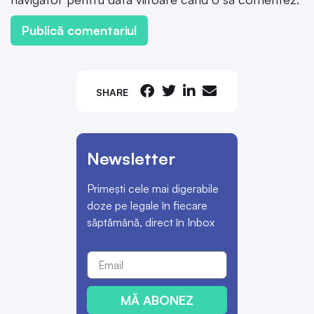
SHARE
Newsletter
Primești cele mai digerabile
doze pe legale în fiecare
săptămână, direct în Inbox
MĂ ABONEZ