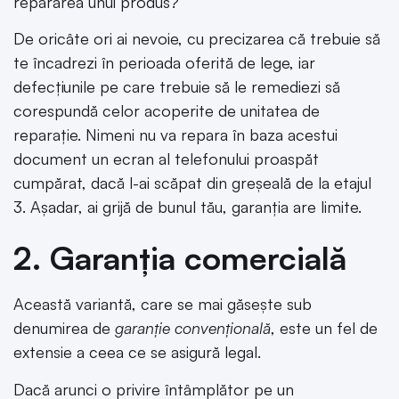
repararea unui produs?
De oricâte ori ai nevoie, cu precizarea că trebuie să
te încadrezi în perioada oferită de lege, iar
defecțiunile pe care trebuie să le remediezi să
corespundă celor acoperite de unitatea de
reparație. Nimeni nu va repara în baza acestui
document un ecran al telefonului proaspăt
cumpărat, dacă l-ai scăpat din greșeală de la etajul
3. Așadar, ai grijă de bunul tău, garanția are limite.
2. Garanția comercială
Această variantă, care se mai găsește sub
denumirea de
garanție convențională
, este un fel de
extensie a ceea ce se asigură legal.
Dacă arunci o privire întâmplător pe un