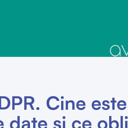
DPR. Cine este
 date și ce obli