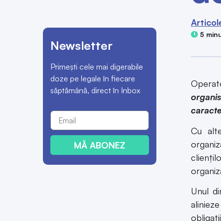
Articol
5 minu
Newsletter
Primești cele mai digerabile
doze pe legale în fiecare
Operat
săptămână, direct în Inbox
organis
caracte
Cu alte
organiz
MĂ ABONEZ
clienți
organiza
Unul di
aliniez
obligaț