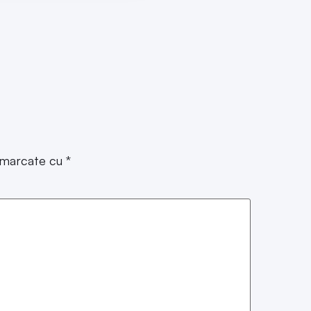
t marcate cu
*