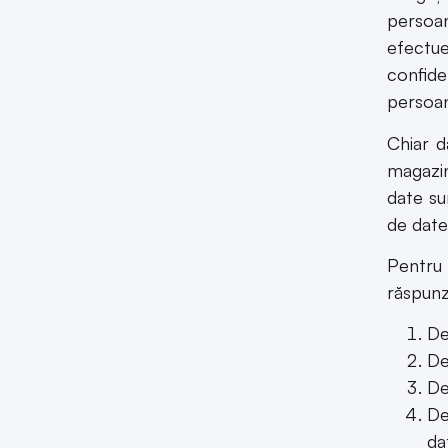
persoan
efectue
confide
persoan
Chiar d
magazin
date su
de date
Pentru 
răspunz
De
De
De
De
da