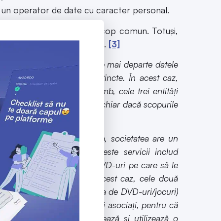
te un operator de date cu caracter personal.
atele împreună pentru un scop comun. Totuși,
ă se suprapună măcar parțial.
[3]
ism, agenție care transmite mai departe datele
te, dar pentru scopuri distincte. În acest caz,
ori de date. Dacă, în schimb, cele trei entități
i vor fi operatori asociați, chiar dacă scopurile
ormă online. În același timp, societatea are un
i cu valoare adăugată. Aceste servicii includ
 și să închirieze jocuri și DVD-uri pe care să le
ea tehnică a site-ului. În acest caz, cele două
 de babysitting și închirierea de DVD-uri/jocuri)
două societăți sunt operatori asociați, pentru că
 combinate”, ci și proiectează și utilizează o