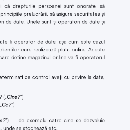
și că drepturile persoanei sunt onorate, să
ncipiile prelucrării, să asigure securitatea și
ori de date. Unele sunt și operatori de date și
.
oate fi operator de date, așa cum este cazul
lienților care realizează plata online. Aceste
 care deține magazinul online va fi operatorul
eterminați ce control aveți cu privire la date,
 („
Cine
?
”)
„
Ce
?
”)
m
?
”) – de exemplu către cine se dezvăluie
ă, unde se stochează etc.