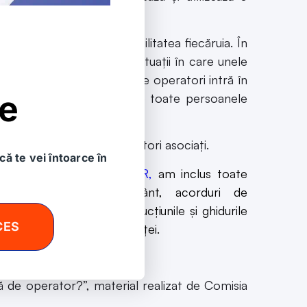
se cu privire la responsabilitatea fiecăruia. În
e GDPR, însă pot exista situații în care unele
emplu, dacă doar unul dintre operatori intră în
le
ră notă de informare către toate persoanele
cu oricare din acești operatori asociați.
că te vei întoarce în
tru de implementare GDPR,
am inclus toate
formulare de consimțământ, acorduri de
zi afacerea. Urmând instrucțiunile și ghidurile
CES
evitând costurile consultanței.
 de operator?”, material realizat de Comisia