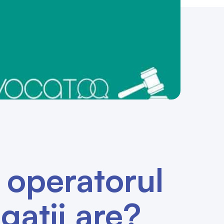
 operatorul
gații are?