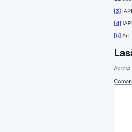
[3]
IAPP
[4]
IAPP
[5]
Art.
Las
Adresa 
Coment