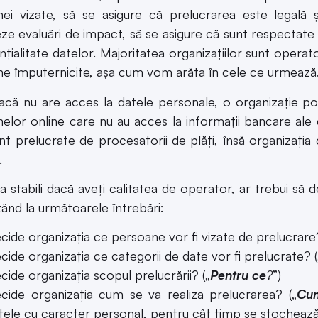
ei vizate, să se asigure că prelucrarea este legală 
ze evaluări de impact, să se asigure că sunt respectate pri
nțialitate datelor. Majoritatea organizațiilor sunt operat
e împuternicite, așa cum vom arăta în cele ce urmează
acă nu are acces la datele personale, o organizație p
elor online care nu au acces la informații bancare ale c
nt prelucrate de procesatorii de plăți, însă organizația
.
a stabili dacă aveți calitatea de operator, ar trebui să d
ând la următoarele întrebări:
cide organizația ce persoane vor fi vizate de prelucrare?
cide organizația ce categorii de date vor fi prelucrate? (
cide organizația scopul prelucrării? („
Pentru ce
?
”)
cide organizația cum se va realiza prelucrarea? („
Cu
tele cu caracter personal, pentru cât timp se stocheaz