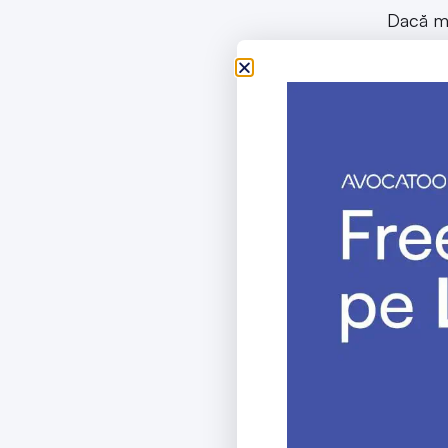
Dacă ma
Pot exi
acest s
Exemplu
către c
fiecare 
decid să
lor nu s
Exempl
contrac
posibili
aducă b
societăț
și vor p
ele nu 