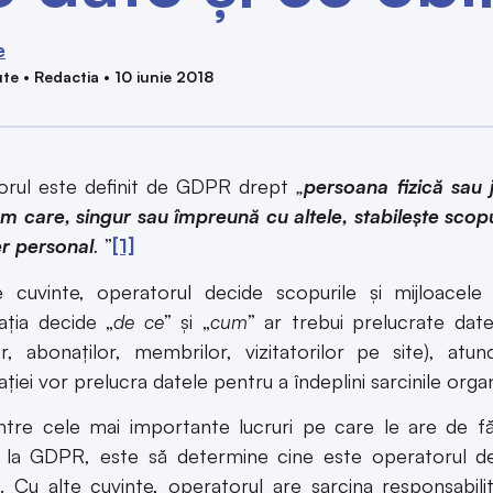
e
te • Redactia • 10 iunie 2018
orul este definit de GDPR drept
„
persoana fizică sau j
m care, singur sau împreună cu altele, stabilește scopu
r personal
.
”
[1]
 cuvinte, operatorul decide scopurile și mijloacele 
ația decide „
de ce
” și „
cum
” ar trebui prelucrate date
lor, abonaților, membrilor, vizitatorilor pe site), a
ției vor prelucra datele pentru a îndeplini sarcinile organ
ntre cele mai importante lucruri pe care le are de f
e la GDPR, este să determine cine este operatorul de
ii. Cu alte cuvinte, operatorul are sarcina responsabili