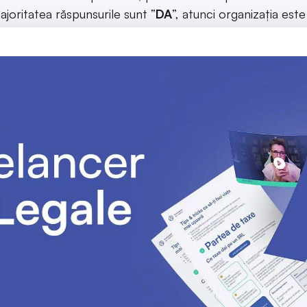
joritatea răspunsurile sunt ”
DA
”, atunci organizația es
sta și „operatori asociați”, care decid să prelucreze d
cop nu trebuie să fie în totalitate comun, ci ar trebui s
: Dacă o persoană alege o vacanță de la o agenție de tur
ompania aeriană și hotel, aceștia din urmă au aceleași da
entitate (agenția, compania aeriană și hotelul) sunt operat
 își creeze un site comun și să împartă baza de date, atunc
unt aceleași.
[4]
u:
O societate oferă servicii de babysitting printr-o platf
t cu o altă societate, care îi permite să ofere servici
tatea ca părinții nu doar să aleagă ce babysitter doresc, ci
abysitterul. Ambele societăți sunt implicate în organizar
i au decis să utilizeze platforma în ambele scopuri (servicii
artaja foarte frecvent numele clienților. Prin urmare, cele 
doar că au convenit să ofere posibilitatea unor „servicii