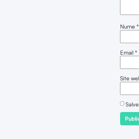
Nume
*
Email
*
Site we
Salve