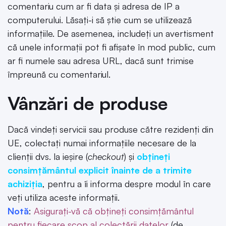
comentariu cum ar fi data și adresa de IP a
computerului. Lăsați-i să știe cum se utilizează
informațiile. De asemenea, includeți un avertisment
că unele informații pot fi afișate în mod public, cum
ar fi numele sau adresa URL, dacă sunt trimise
împreună cu comentariul.
Vânzări de produse
Dacă vindeți servicii sau produse către rezidenți din
UE, colectați numai informațiile necesare de la
clienții dvs. la ieșire (
checkout
) și
obțineți
consimțământul explicit înainte de a trimite
achiziția
, pentru a îi informa despre modul în care
veți utiliza aceste informații.
Notă
:
Asigurați-vă că obțineți consimțământul
pentru fiecare scop al colectării datelor
(de