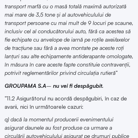
transport marfă cu o masă totală maximă autorizată
mai mare de 3,5 tone şi al autovehiculului de
transport persoane cu mai mult de 9 locuri pe scaune,
inclusiv cel al conducătorului auto, fără ca acestea să
fie echipate cu anvelope de iarnă pe roţile axei/axelor
de tracţiune sau fără a avea montate pe aceste roţi
lanţuri sau alte echipamente antiderapante omologate,
în măsura în care aceste fapte constituie contravenţii,
potrivit reglementărilor privind circulaţia rutieră”
GROUPAMA S.A
–
nu vei fi despăgubit.
“11.2 Asigurătorul nu acordă despăgubiri, în caz de
avarii, nici în următoarele cazuri:
q) dacă la momentul producerii evenimentului
asigurat daunele au fost produse ca urmare a
circulării autovehiculului asigurat pe drumuri publice