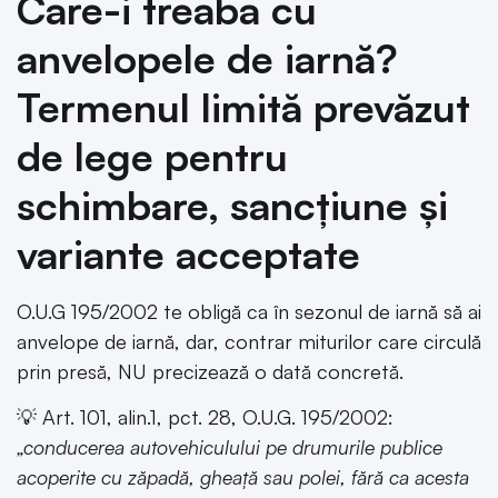
Care-i treaba cu
anvelopele de iarnă?
Termenul limită prevăzut
de lege pentru
schimbare, sancțiune și
variante acceptate
O.U.G 195/2002 te obligă ca în sezonul de iarnă să ai
anvelope de iarnă, dar, contrar miturilor care circulă
prin presă, NU precizează o dată concretă.
💡 Art. 101, alin.1, pct. 28, O.U.G. 195/2002:
„conducerea autovehiculului pe drumurile publice
acoperite cu zăpadă, gheață sau polei, fără ca acesta