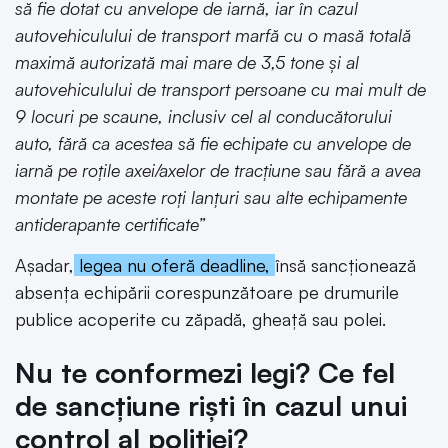
să fie dotat cu anvelope de iarnă, iar în cazul
autovehiculului de transport marfă cu o masă totală
maximă autorizată mai mare de 3,5 tone și al
autovehiculului de transport persoane cu mai mult de
9 locuri pe scaune, inclusiv cel al conducătorului
auto, fără ca acestea să fie echipate cu anvelope de
iarnă pe roțile axei/axelor de tracțiune sau fără a avea
montate pe aceste roți lanțuri sau alte echipamente
antiderapante certificate”
Așadar,
legea nu oferă deadline,
însă sancționează
absența echipării corespunzătoare pe drumurile
publice acoperite cu zăpadă, gheață sau polei.
Nu te conformezi legi? Ce fel
de sancțiune riști în cazul unui
control al poliției?