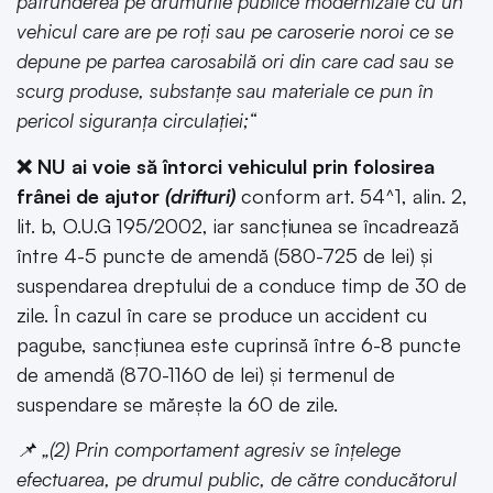
pătrunderea pe drumurile publice modernizate cu un
vehicul care are pe roți sau pe caroserie noroi ce se
depune pe partea carosabilă ori din care cad sau se
scurg produse, substanțe sau materiale ce pun în
pericol siguranța circulației;“
❌ NU ai voie să întorci vehiculul prin folosirea
frânei de ajutor
(drifturi)
conform art. 54^1, alin. 2,
lit. b, O.U.G 195/2002, iar sancțiunea se încadrează
între 4-5 puncte de amendă (580-725 de lei) și
suspendarea dreptului de a conduce timp de 30 de
zile. În cazul în care se produce un accident cu
pagube, sancțiunea este cuprinsă între 6-8 puncte
de amendă (870-1160 de lei) și termenul de
suspendare se mărește la 60 de zile.
📌 „(2) Prin comportament agresiv se înțelege
efectuarea, pe drumul public, de către conducătorul