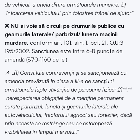
de vehicul, a uneia dintre următoarele manevre: b)
întoarcerea vehiculului prin folosirea frânei de ajutor”
❌ NU ai voie să circuli pe drumurile publice cu
geamurile laterale/ parbrizul/ luneta mașinii
murdare
, conform art. 101, alin. 1, pct. 21, O.U.G
195/2002. Sancțiunea este între 6-8 puncte de
amendă (870-1160 de lei)
📌
„(1) Constituie contravenții și se sancționează cu
amenda prevăzută în clasa a III-a de sancțiuni
următoarele fapte săvârșite de persoane fizice: 21**.**
nerespectarea obligației de a menține permanent
curate parbrizul, luneta și geamurile laterale ale
autovehiculului, tractorului agricol sau forestier, dacă
prin aceasta se restrânge sau se estompează
vizibilitatea în timpul mersului.”