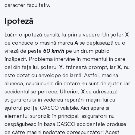
caracter facultativ.
Ipoteză
Luăm o ipoteză banală, la prima vedere. Un șofer
X
ce conduce o mașină marca
A
se deplasează cu o
viteză de peste
50 km/h
pe un drum public
înzăpezit. Problema intervine în momentul în care
cel din fața lui, șoferul
Y
, frânează prompt, iar
X
, nu
este dotat cu anvelope de iarnă. Astfel, mașina
alunecă, cauciucurile din dotare nu sunt de ajutor, iar
accidentul se petrece. Ulterior,
X
se adresează
asiguratorului în vederea reparării mașinii lui cu
ajutorul poliței CASCO valabile. Aici apare și
elementul surpriză: în principal, asiguratorii nu
despăgubesc în baza CASCO accidentele produse
de către mașini nedotate corespunzător! Acest