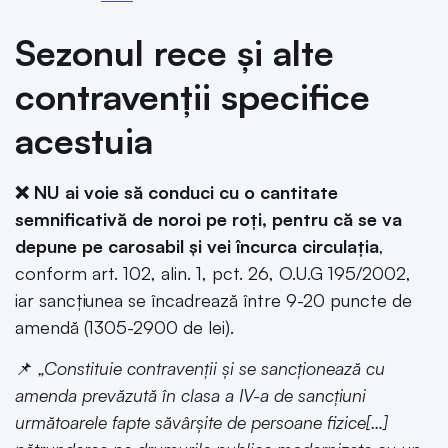
Sezonul rece și alte
contravenții specifice
acestuia
❌ NU ai voie să conduci cu o cantitate
semnificativă de noroi pe roți, pentru că se va
depune pe carosabil și vei încurca circulația
,
conform art. 102, alin. 1, pct. 26, O.U.G 195/2002,
iar sancțiunea se încadrează între 9-20 puncte de
amendă (1305-2900 de lei).
📌
„Constituie contravenții și se sancționează cu
amenda prevăzută în clasa a IV-a de sancțiuni
următoarele fapte săvârșite de persoane fizice[…]