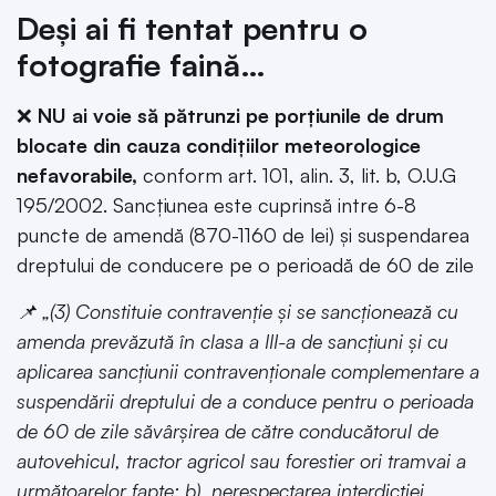
Deși ai fi tentat pentru o
fotografie faină…
❌
NU ai voie să pătrunzi pe porțiunile de drum
blocate din cauza condițiilor meteorologice
nefavorabile,
conform art. 101, alin. 3, lit. b, O.U.G
195/2002. Sancțiunea este cuprinsă intre 6-8
puncte de amendă (870-1160 de lei) și suspendarea
dreptului de conducere pe o perioadă de 60 de zile
📌 „(3) Constituie contravenție și se sancționează cu
amenda prevăzută în clasa a III-a de sancțiuni și cu
aplicarea sancțiunii contravenționale complementare a
suspendării dreptului de a conduce pentru o perioada
de 60 de zile săvârșirea de către conducătorul de
autovehicul, tractor agricol sau forestier ori tramvai a
următoarelor fapte: b) nerespectarea interdicției