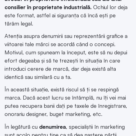
consilier în proprietate industrială.
Ochiul lor deja
este format, astfel ai siguranța că încă ești pe
tărâm legal.
Atenția asupra denumirii sau reprezentării grafice a
viitoarei tale mărci se acordă când o concepi.
Motivul, cum spuneam la început, este să nu depui
efort degeaba și să te trezești în situația în care
introduci cerere de marcă, dar deja există alta
identică sau similară cu a ta.
În această situație, există riscul să ți se respingă
marca. Dacă acest lucru se întâmplă, nu îți vei mai
putea recupera banii dați pe taxele de înregistrare,
onorariu designer, buget marketing, etc.
În legătură cu
denumirea
, specialiștii în marketing
sunt acolo pentru tine ca să dea naștere părții