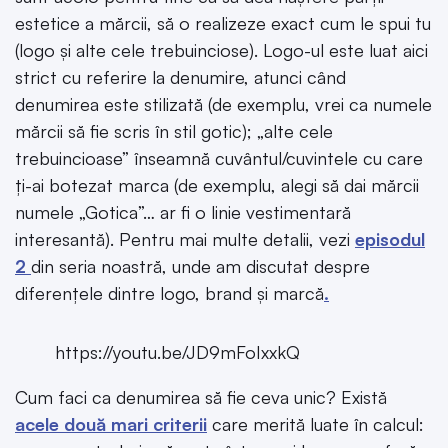
estetice a mărcii, să o realizeze exact cum le spui tu
(logo și alte cele trebuinciose). Logo-ul este luat aici
strict cu referire la denumire, atunci când
denumirea este stilizată (de exemplu, vrei ca numele
mărcii să fie scris în stil gotic); „alte cele
trebuincioase” înseamnă cuvântul/cuvintele cu care
ți-ai botezat marca (de exemplu, alegi să dai mărcii
numele „Gotica”… ar fi o linie vestimentară
interesantă). Pentru mai multe detalii, vezi
episodul
2
din seria noastră, unde am discutat despre
diferențele dintre logo, brand și marcă
.
https://youtu.be/JD9mFoIxxkQ
Cum faci ca denumirea să fie ceva unic? Există
acele două mari criterii
care merită luate în calcul: