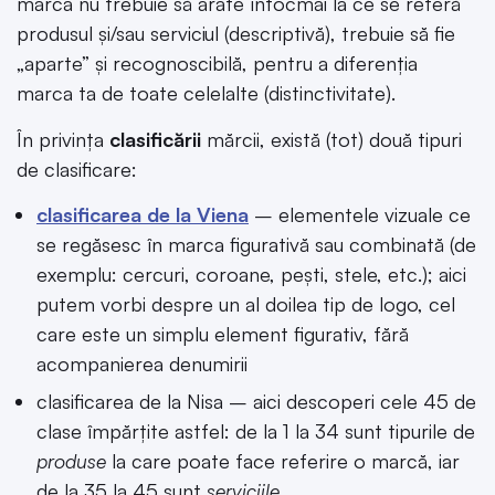
marca nu trebuie să arate întocmai la ce se referă
produsul și/sau serviciul (descriptivă), trebuie să fie
„aparte” și recognoscibilă, pentru a diferenția
marca ta de toate celelalte (distinctivitate).
În privința
clasificării
mărcii, există (tot) două tipuri
de clasificare:
clasificarea de la Viena
– elementele vizuale ce
se regăsesc în marca figurativă sau combinată (de
exemplu: cercuri, coroane, pești, stele, etc.); aici
putem vorbi despre un al doilea tip de logo, cel
care este un simplu element figurativ, fără
acompanierea denumirii
clasificarea de la Nisa – aici descoperi cele 45 de
clase împărțite astfel: de la 1 la 34 sunt tipurile de
produse
la care poate face referire o marcă, iar
de la 35 la 45 sunt
serviciile