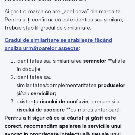
Ai găsit o marcă ce are „acel ceva” din marca ta.
Pentru a-ți confirma că este identică sau similară,
trebuie stabilit gradul de similaritate.
Gradul de similaritate se stabilește făcând
analiza următoarelor aspecte
:
identitatea sau similaritatea
semnelor
**aflate
în discuție;
identitatea sau
similaritatea/complementaritatea
produselor
și/sau
serviciilor;
existența
riscului de confuzie
, precum și a
riscului de asociere
**cu marca anterioară;
Pentru a fi sigur că ce ai căutat și găsit este
corect, recomandăm apelarea la serviciile unui
avocat în proprietate intelectuală sau ale unui