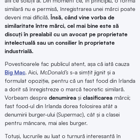
afli ce soluții ai. Din moment ce, în principiu, o formă
similară nu e permisă, înregistrarea unei mărci poate
deveni mai dificilă.
Însă, când vine vorba de
similaritate între mărci, cel mai bine este să
discuți în prealabil cu un avocat pe proprietate
intelectuală sau un consilier în proprietate
industrială.
Povestioarele fac publicul atent, așa că iată cauza
Big Mac
. Aici,
McDonald’s
s-a simțit jignit și a
formulat opoziție, pentru că un fast food din Irlanda
a dorit să înregistreze o marcă teoretic similară.
Vorbeam despre
denumirea
și
clasificarea
mărcii;
fast food-ul din Irlanda dorea folosirea atât a
denumirii burger-ului (
Supermac
), cât și a clasei
pentru mâncare, mai ales burger.
Totuși, lucrurile au luat o turnură interesantă în