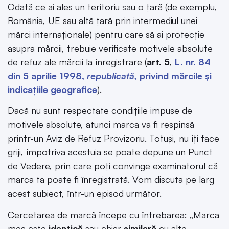
Odată ce ai ales un teritoriu sau o țară (de exemplu,
România, UE sau altă țară prin intermediul unei
mărci internaționale) pentru care să ai protecție
asupra mărcii, trebuie verificate motivele absolute
de refuz ale mărcii la înregistrare (
art. 5
,
L. nr. 84
din 5 aprilie 1998,
republicată,
privind mărcile și
indicațiile geografice
).
Dacă nu sunt respectate condițiile impuse de
motivele absolute, atunci marca va fi respinsă
printr-un Aviz de Refuz Provizoriu. Totuși, nu îți face
griji, împotriva acestuia se poate depune un Punct
de Vedere, prin care poți convinge examinatorul că
marca ta poate fi înregistrată. Vom discuta pe larg
acest subiect, într-un episod următor.
Cercetarea de marcă începe cu întrebarea: „Marca
mea este
identică
sau chiar
similară
cu alte