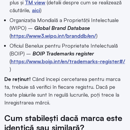
plus și
TM view
(detalii despre cum se realizează
căutările,
aici
)
Organizația Mondială a Proprietății Intelectuale
(WIPO) –
Global Brand Database
(
https://www3.wipo.int/branddb/en/
)
Oficiul Benelux pentru Proprietate Intelectuală
(BOIP) –
BOIP Trademarks register
(
https://www.boip.int/en/trademarks-register#/
)
De reținut!
Când începi cercetarea pentru marca
ta, trebuie să verifici în fiecare registru. Dacă pe
toate plaiurile sunt în regulă lucrurile, poți trece la
înregistrarea mărcii.
Cum stabilești dacă marca este
identică sau similară?