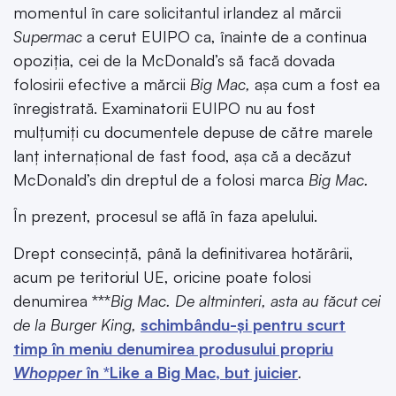
momentul în care solicitantul irlandez al mărcii
Supermac
a cerut EUIPO ca, înainte de a continua
opoziția, cei de la McDonald’s să facă dovada
folosirii efective a mărcii
Big Mac,
așa cum a fost ea
înregistrată. Examinatorii EUIPO nu au fost
mulțumiți cu documentele depuse de către marele
lanț internațional de fast food, așa că a decăzut
McDonald’s din dreptul de a folosi marca
Big Mac.
În prezent, procesul se află în faza apelului.
Drept consecință, până la definitivarea hotărârii,
acum pe teritoriul UE, oricine poate folosi
denumirea ***
Big Mac. De altminteri, asta au făcut cei
de la Burger King,
schimbându-și pentru scurt
timp în meniu denumirea produsului propriu
Whopper
în *Like a Big Mac, but juicier
.