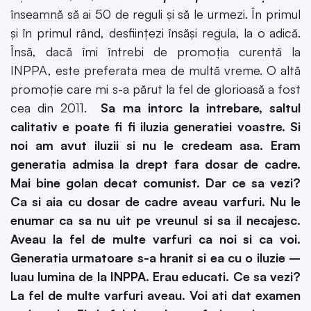
înseamnă să ai 50 de reguli și să le urmezi. În primul
și în primul rând, desființezi însăși regula, la o adică.
Însă, dacă îmi întrebi de promoția curentă la
INPPA, este preferata mea de multă vreme. O altă
promoție care mi s-a părut la fel de glorioasă a fost
cea din 2011.
Sa ma intorc la intrebare, saltul
calitativ e poate fi fi iluzia generatiei voastre. Si
noi am avut iluzii si nu le credeam asa. Eram
generatia admisa la drept fara dosar de cadre.
Mai bine golan decat comunist. Dar ce sa vezi?
Ca si aia cu dosar de cadre aveau varfuri. Nu le
enumar ca sa nu uit pe vreunul si sa il necajesc.
Aveau la fel de multe varfuri ca noi si ca voi.
Generatia urmatoare s-a hranit si ea cu o iluzie –
luau lumina de la INPPA. Erau educati. Ce sa vezi?
La fel de multe varfuri aveau. Voi ati dat examen