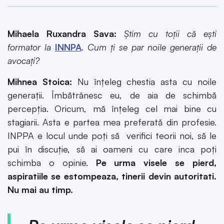
Mihaela Ruxandra Sava:
Știm cu toții că ești
formator la
INNPA
. Cum ți se par noile generații de
avocați?
Mihnea Stoica:
Nu înțeleg chestia asta cu noile
generații. Îmbătrânesc eu, de aia de schimbă
percepția. Oricum, mă înțeleg cel mai bine cu
stagiarii. Asta e partea mea preferată din profesie.
INPPA e locul unde poți să verifici teorii noi, să le
pui în discuție, să ai oameni cu care inca poți
schimba o opinie.
Pe urma visele se pierd,
aspiratiile se estompeaza, tinerii devin autoritati.
Nu mai au timp.