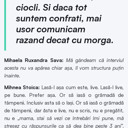
ciocli. Si daca tot
suntem confrati, mai
usor comunicam
razand decat cu morga.
Mihaela Ruxandra Sava:
Mă gândeam că interviul
acesta nu va apărea chiar așa, îl vom structura puțin
înainte.
Mihnea Stoica:
Lasă-l așa cum este, live. Lasă-l live,
pe bune. Prefer așa. Or să iasă o grămadă de
tâmpenii. Inclusiv asta să o lași. Or să iasă o grămadă
de tâmpenii, dar ăsta e live, nu e scris, nu e pregătit,
nu e „
mama, stai să vezi ce întrebări îmi pune, mă
stresez cu răspunsurile ca să dea bine peste 3 ani
”.