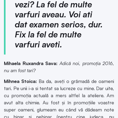
vezi? La fel de multe
varfuri aveau. Voi ati
dat examen serios, dur.
Fix la fel de multe
varfuri aveti.
Mihaela Ruxandra Sava:
Adică noi, promoția 2016,
nu am fost tari?
Mihnea Stoica:
Ba da, aveți o grămadă de oameni
tari. Pe unii i-a si tentat sa lucreze cu mine. Dar uite,
cu promoția actuală a mers altfel la ateliere. Am
avut alta chimie. Au fost și în promoțiile voastre
super oameni, glumeam eu când vă dădeam note
cu binar și nebinar (pentru cine judeca, nu