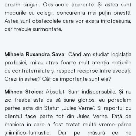
creăm singuri. Obstacole aparente. Și astea sunt
meciurile cu colegii, concurența mai puțin onestă.
Astea sunt obstacolele care vor exista întotdeauna,
dar trebuie surmontate.
Mihaela Ruxandra Sava
: Când am studiat legislația
profesiei, mi-au atras foarte mult atenția noțiunile
de confraternitate și respect reciproc între avocați.
Crezi în astea? Cât de importante sunt ele?
Mihnea Stoica:
Absolut. Sunt indispensabile. Și nu
zic treaba asta ca să sune glorios, eu poreclam
partea asta din Statut „Jules Verne”. Și raportul cu
clientul face parte tot din Jules Verne. Față de
maniera în care a fost tratat multă vreme părea
științifico-fantastic. Dar pe măsură ce ne