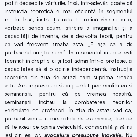
pot fi deosebite vârfurile, însă, într-adevăr, poate că
instrucția teoretică e mai eficientă în segmentul
mediu. Însă, instrucția asta teoretică vine și cu o,
vorbesc serios acum, știrbire a imaginației și a
capacității de inventa, de a dezvolta teorii, pentru
că văd frecvent treaba asta. „E așa că a zis
profesorul nu știu cum!”. În momentul în care ești
licențiat în drept și ai și fost admis într-o profesie, ai
capacitatea să ai o opinie independentă. Instrucția
teoretică din ziua de astăzi cam suprimă treaba
asta. Am impresia că și-au pierdut personalitatea și
seminariștii, pentru că pe vremea noastră,
seminariștii incitau la combaterea teoriilor
vehiculate de profesori. În ziua de astăzi văd că,
probabil vina e a modalității de examinare, trebuie
să te axezi pe opinia vehiculată, consacrată și să nu
ieși din ea, or,
avocatura presupune inovație.
Nu