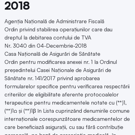
2018
Agenția Națională de Administrare Fiscală
Ordin privind stabilirea operațiunilor care dau
dreptul la debitarea contului de TVA
Nr. 3040 din 04-Decembrie-2018
Casa Națională de Asigurări de Sănătate
Ordin pentru modificarea anexei nr. 1 la Ordinul
președintelui Casei Naționale de Asigurări de
Sănătate nr. 141/2017 privind aprobarea
formularelor specifice pentru verificarea respectării
criteriilor de eligibilitate aferente protocoalelor
terapeutice pentru medicamentele notate cu (**)1,
(**)1Ω și (**)1β în Lista cuprinzând denumirile comune
internaționale corespunzătoare medicamentelor de
care beneficiază asigurații, cu sau fără contribuție
personală, pe bază de prescripție medicală, în