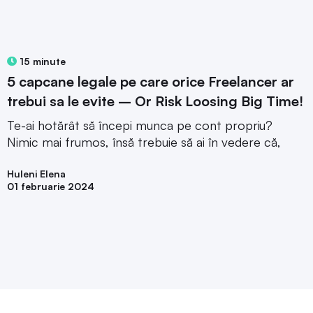
15 minute
5 capcane legale pe care orice Freelancer ar
trebui sa le evite – Or Risk Loosing Big Time!
Te-ai hotărât să începi munca pe cont propriu?
Nimic mai frumos, însă trebuie să ai în vedere că,
Huleni Elena
01 februarie 2024