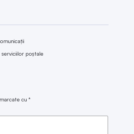
omunicații
serviciilor poștale
t marcate cu
*