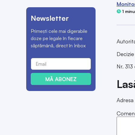
Monitor
1 minut
Newsletter
Primești cele mai digerabile
doze pe legale în fiecare
Autorit
săptămână, direct în Inbox
Decizie
Nr. 313 
MĂ ABONEZ
Las
Adresa 
Coment