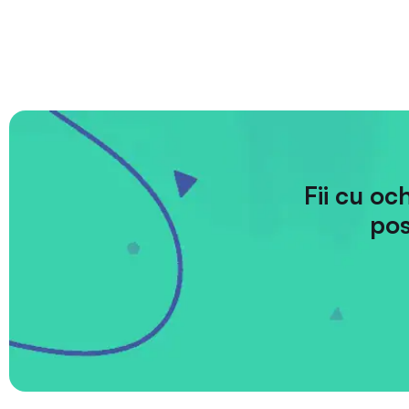
Fii cu oc
pos