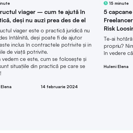
inute
15 minute
ructul viager – cum te ajută în
5 capcane 
tică, deși nu auzi prea des de el
Freelancer
Risk Loosi
uctul viager este o practică juridică nu
des întâlnită, deși poate fi de ajutor
Te-ai hotăr
este inclus în contractele potrivite și in
propriu? Nim
iile de viață potrivite.
în vedere că
ă vedem ce este, cum se folosește și
sunt situațiile din practică pe care se
Huleni Elena
!
 Elena
14 februarie 2024