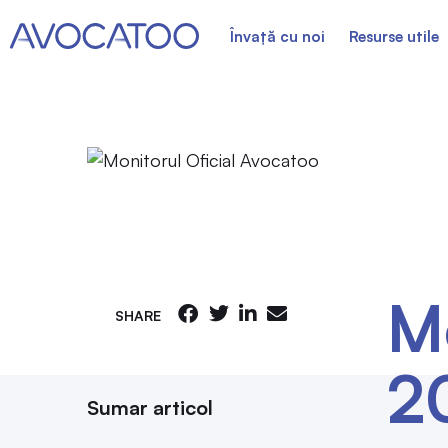
Învață cu noi
Resurse utile
Mo
SHARE
20
Sumar articol