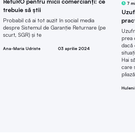
RetuRO pentru micii comercianți: ce
7 m
trebuie să știi
Uzuf
prac
Probabil că ai tot auzit în social media
despre Sistemul de Garanție Returnare (pe
Uzufr
scurt, SGR) și te
prea 
dacă 
Ana-Maria Udriste
03 aprilie 2024
situaț
Hai s
care 
pliază
Huleni