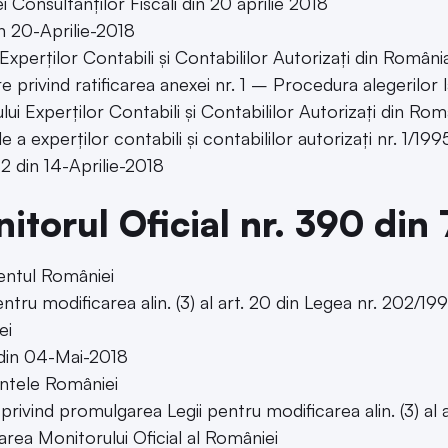
 Consultanților Fiscali din 20 aprilie 2018
in 20-Aprilie-2018
Experților Contabili și Contabililor Autorizați din Români
e privind ratificarea anexei nr. 1 – Procedura alegerilor
lui Experților Contabili și Contabililor Autorizați din R
e a experților contabili și contabililor autorizați nr. 1/199
82 din 14-Aprilie-2018
itorul Oficial nr. 390 din
entul României
ntru modificarea alin. (3) al art. 20 din Legea nr. 202/199
ei
 din 04-Mai-2018
ntele României
privind promulgarea Legii pentru modificarea alin. (3) al 
area Monitorului Oficial al României