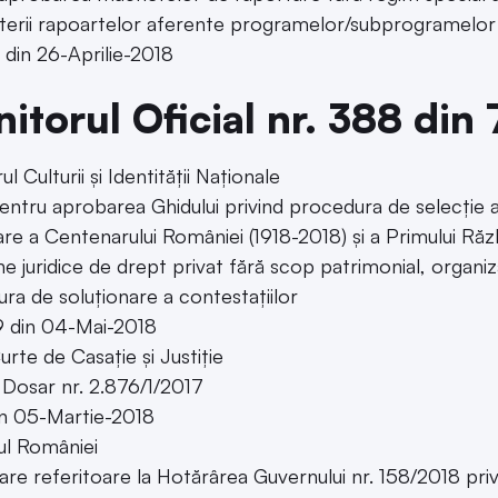
terii rapoartelor aferente programelor/subprogramelor 
 din 26-Aprilie-2018
itorul Oficial nr. 388 din
ul Culturii și Identității Naționale
entru aprobarea Ghidului privind procedura de selecție a m
are a Centenarului României (1918-2018) și a Primului Răz
e juridice de drept privat fără scop patrimonial, organiz
ra de soluționare a contestațiilor
9 din 04-Mai-2018
urte de Casație și Justiție
 Dosar nr. 2.876/1/2017
in 05-Martie-2018
ul României
care referitoare la Hotărârea Guvernului nr. 158/2018 pr