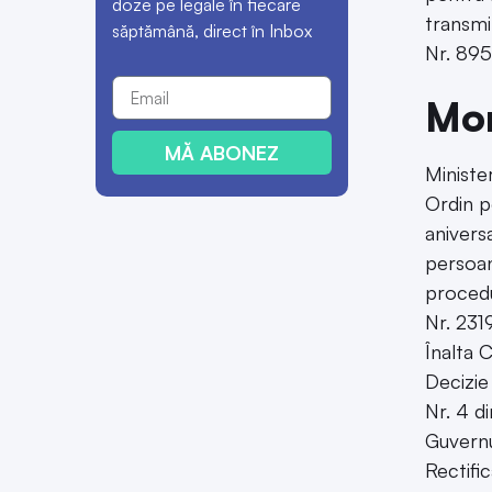
doze pe legale în fiecare
transmi
săptămână, direct în Inbox
Nr. 895
Mon
MĂ ABONEZ
Minister
Ordin p
anivers
persoan
procedu
Nr. 231
Înalta C
Decizie
Nr. 4 d
Guvern
Rectifi