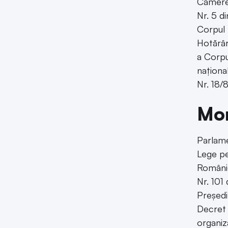
Camerei
Nr. 5 d
Corpul 
Hotărâr
a Corpu
național
Nr. 18/
Mon
Parlam
Lege pe
Români
Nr. 101
Președi
Decret 
organiz