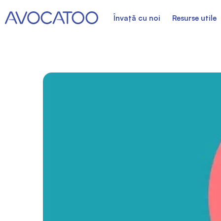
Învață cu noi
Resurse utile