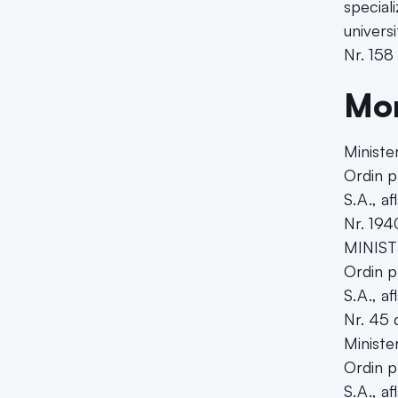
speciali
univers
Nr. 158
Mon
Ministe
Ordin p
S.A., af
Nr. 194
MINIST
Ordin p
S.A., af
Nr. 45 
Minister
Ordin p
S.A., af