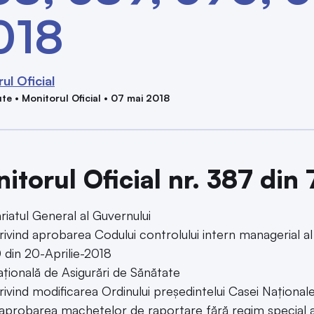
018
ul Oficial
te • Monitorul Oficial • 07 mai 2018
itorul Oficial nr. 387 din
riatul General al Guvernului
rivind aprobarea Codului controlului intern managerial al 
 din 20-Aprilie-2018
țională de Asigurări de Sănătate
rivind modificarea Ordinului președintelui Casei Național
aprobarea machetelor de raportare fără regim special a i