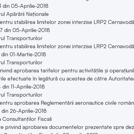
3 din 05-Aprilie-2018
rul Apărării Naționale
entru stabilirea limitelor zonei interzise LRP2 Cernavod
7 din 05-Aprilie-2018
rul Transporturilor
entru stabilirea limitelor zonei interzise LRP2 Cernavod
 din 01-Martie-2018
rul Transporturilor
rivind aprobarea tarifelor pentru activitățile și operațiun
ățile efectuate în legătură cu acestea de către Autorita
 din 11-Aprilie-2018
rul Transporturilor
entru aprobarea Reglementării aeronautice civile româ
 din 26-Aprilie-2018
Consultanților Fiscali
e privind aprobarea documentelor prezentate spre dezb