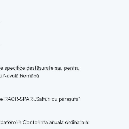
ă
ă
ile specifice desfășurate sau pentru
tea Navală Română
ne RACR-SPAR „Salturi cu parașuta“
atere în Conferința anuală ordinară a