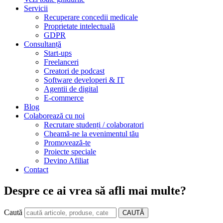
Servicii
Recuperare concedii medicale
Proprietate intelectuală
GDPR
Consultanță
Start-ups
Freelanceri
Creatori de podcast
Software developeri & IT
Agentii de digital
E-commerce
Blog
Colaborează cu noi
Recrutare studenți / colaboratori
Cheamă-ne la evenimentul tău
Promovează-te
Proiecte speciale
Devino Afiliat
Contact
Despre ce ai vrea să afli mai multe?
Caută
CAUTĂ