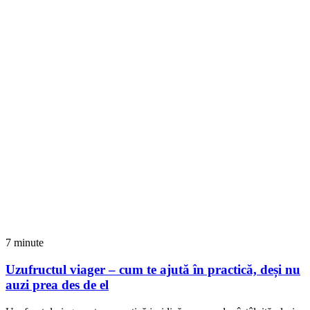
7 minute
Uzufructul viager – cum te ajută în practică, deși nu
auzi prea des de el