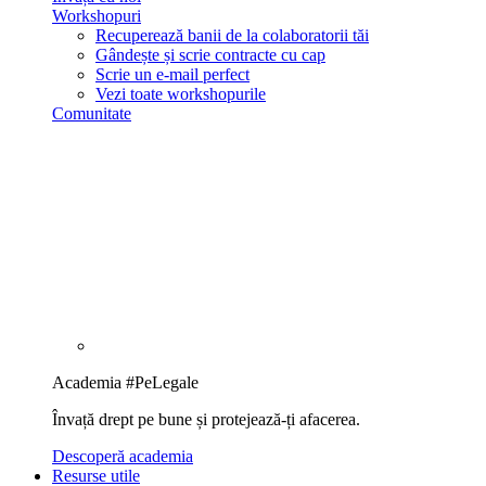
Workshopuri
Recuperează banii de la colaboratorii tăi
Gândește și scrie contracte cu cap
Scrie un e-mail perfect
Vezi toate workshopurile
Comunitate
Academia #PeLegale
Învață drept pe bune și protejează-ți afacerea.
Descoperă academia
Resurse utile