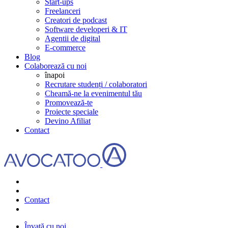
Start-ups
Freelanceri
Creatori de podcast
Software developeri & IT
Agentii de digital
E-commerce
Blog
Colaborează cu noi
înapoi
Recrutare studenți / colaboratori
Cheamă-ne la evenimentul tău
Promovează-te
Proiecte speciale
Devino Afiliat
Contact
Contact
Învață cu noi