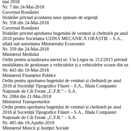
mai 2018
Nr. 7 din 24-Mai-2018
Guvernul României
Hotărâre privind acordarea unor ajutoare de urgență
Nr. 358 din 24-Mai-2018
Guvernul României
Hotărâre privind aprobarea bugetului de venituri și cheltuieli pe anul
2018 pentru Societatea UZINA MECANICĂ ORĂȘTIE – S.A.,
aflată sub autoritatea Ministerului Economiei
Nr. 359 din 24-Mai-2018
Ministerul Mediului
Ordin pentru actualizarea anexei nr. 3 la Legea nr. 212/2015 privind
modalitatea de gestionare a vehiculelor și a vehiculelor scoase din uz
Nr. 443 din 10-Mai-2018
Ministerul Finanțelor Publice
Ordin pentru aprobarea bugetului de venituri și cheltuieli pe anul
2018 al Societății Tipografice Filaret – S.A., filiala Companiei
Naționale de Căi Ferate „C.F.R.“ – S.A.
Nr. 2084 din 21-Mai-2018
Ministerul Transporturilor
Ordin pentru aprobarea bugetului de venituri și cheltuieli pe anul
2018 al Societății Tipografice Filaret – S.A., filiala Companiei
Naționale de Căi Ferate „C.F.R.“ – S.A.
Nr. 485 din 19-Aprilie-2018
Ministerul Muncii şi Justiţiei Sociale