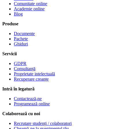
Comunitate online
Academie online
Blog
Produse
Documente
Pachete
Ghiduri
Servicii
GDPR
Consultanță
Proprietate intelectuală
Recuperare creanțe
Intră în legatură
Contactează-ne
Programează online
Colaborează cu noi
Recrutare studenți / colaboratori
Cheamă-ne la evenimentul tău