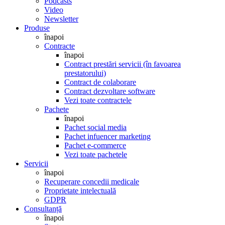
Podcasts
Video
Newsletter
Produse
înapoi
Contracte
înapoi
Contract prestări servicii (în favoarea
prestatorului)
Contract de colaborare
Contract dezvoltare software
Vezi toate contractele
Pachete
înapoi
Pachet social media
Pachet infuencer marketing
Pachet e-commerce
Vezi toate pachetele
Servicii
înapoi
Recuperare concedii medicale
Proprietate intelectuală
GDPR
Consultanță
înapoi