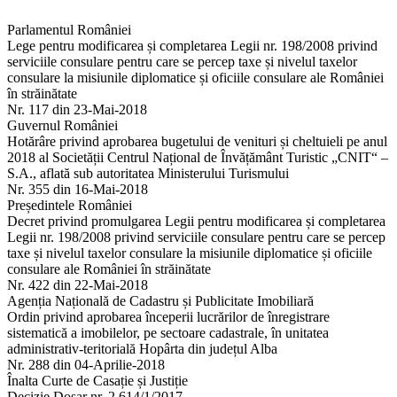
Parlamentul României
Lege pentru modificarea și completarea Legii nr. 198/2008 privind
serviciile consulare pentru care se percep taxe și nivelul taxelor
consulare la misiunile diplomatice și oficiile consulare ale României
în străinătate
Nr. 117 din 23-Mai-2018
Guvernul României
Hotărâre privind aprobarea bugetului de venituri și cheltuieli pe anul
2018 al Societății Centrul Național de Învățământ Turistic „CNIT“ –
S.A., aflată sub autoritatea Ministerului Turismului
Nr. 355 din 16-Mai-2018
Președintele României
Decret privind promulgarea Legii pentru modificarea și completarea
Legii nr. 198/2008 privind serviciile consulare pentru care se percep
taxe și nivelul taxelor consulare la misiunile diplomatice și oficiile
consulare ale României în străinătate
Nr. 422 din 22-Mai-2018
Agenția Națională de Cadastru și Publicitate Imobiliară
Ordin privind aprobarea începerii lucrărilor de înregistrare
sistematică a imobilelor, pe sectoare cadastrale, în unitatea
administrativ-teritorială Hopârta din județul Alba
Nr. 288 din 04-Aprilie-2018
Înalta Curte de Casație și Justiție
Decizie Dosar nr. 2.614/1/2017