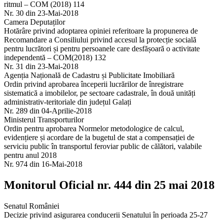
ritmul – COM (2018) 114
Nr. 30 din 23-Mai-2018
Camera Deputaților
Hotărâre privind adoptarea opiniei referitoare la propunerea de
Recomandare a Consiliului privind accesul la protecție socială
pentru lucrători și pentru persoanele care desfășoară o activitate
independentă – COM(2018) 132
Nr. 31 din 23-Mai-2018
Agenția Națională de Cadastru și Publicitate Imobiliară
Ordin privind aprobarea începerii lucrărilor de înregistrare
sistematică a imobilelor, pe sectoare cadastrale, în două unități
administrativ-teritoriale din județul Galați
Nr. 289 din 04-Aprilie-2018
Ministerul Transporturilor
Ordin pentru aprobarea Normelor metodologice de calcul,
evidențiere și acordare de la bugetul de stat a compensației de
serviciu public în transportul feroviar public de călători, valabile
pentru anul 2018
Nr. 974 din 16-Mai-2018
Monitorul Oficial nr. 444 din 25 mai 2018
Senatul României
Decizie privind asigurarea conducerii Senatului în perioada 25-27