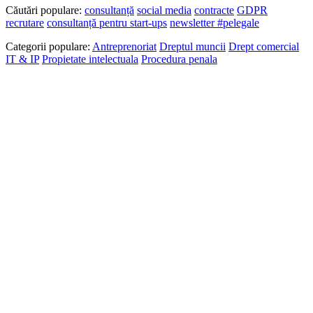
Căutări populare:
consultanță
social media
contracte
GDPR
recrutare
consultanță pentru start-ups
newsletter #pelegale
Categorii populare:
Antreprenoriat
Dreptul muncii
Drept comercial
IT & IP
Propietate intelectuala
Procedura penala