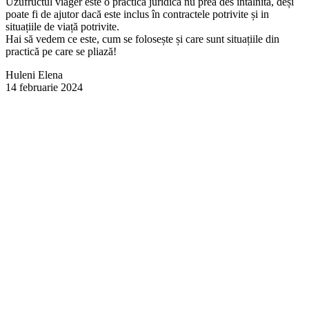
Uzufructul viager este o practică juridică nu prea des întâlnită, deși
poate fi de ajutor dacă este inclus în contractele potrivite și in
situațiile de viață potrivite.
Hai să vedem ce este, cum se folosește și care sunt situațiile din
practică pe care se pliază!
Huleni Elena
14 februarie 2024