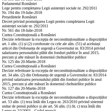
Parlamentul României
Lege pentru completarea Legii asistenței sociale nr. 292/2011
Nr. 194 din 19-Iulie-2018
Președintele României
Decret privind promulgarea Legii pentru completarea Legii
asistenței sociale nr. 292/2011
Nr. 561 din 18-Iulie-2018
Curtea Constituțională a României
Decizie referitoare la excepția de neconstituționalitate a dispozițiilor
art. 1 alin. (1) și (2) coroborate cu cele ale alin. (51) al aceluiași
articol din Ordonanța de urgență a Guvernului nr. 83/2014 privind
salarizarea personalului plătit din fonduri publice în anul 2015,
precum și alte măsuri în domeniul cheltuielilor publice
Nr. 125 din 20-Martie-2018
Curtea Constituțională a României
Decizie referitoare la excepția de neconstituționalitate a dispozițiilor
art. 34 alin. (2) din Ordonanța de urgență a Guvernului nr. 83/2014
privind salarizarea personalului plătit din fonduri publice în anul
2015, precum și alte măsuri în domeniul cheltuielilor publice
Nr. 127 din 20-Martie-2018
Curtea Constituțională a României
Decizie referitoare la excepția de neconstituționalitate a dispozițiilor
art. 53 alin. (1) teza întâi din Legea nr. 263/2010 privind sistemul
unitar de pensii publice și ale art. 56 alin. (1) lit. c) teza întâi din
Legea nr. 53/2003 – Codul muncii