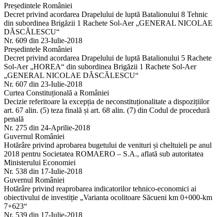
Președintele României
Decret privind acordarea Drapelului de luptă Batalionului 8 Tehnic
din subordinea Brigăzii 1 Rachete Sol-Aer „GENERAL NICOLAE
DĂSCĂLESCU“
Nr. 609 din 23-Iulie-2018
Președintele României
Decret privind acordarea Drapelului de luptă Batalionului 5 Rachete
Sol-Aer „HOREA“ din subordinea Brigăzii 1 Rachete Sol-Aer
„GENERAL NICOLAE DĂSCĂLESCU“
Nr. 607 din 23-Iulie-2018
Curtea Constituțională a României
Decizie referitoare la excepția de neconstituționalitate a dispozițiilor
art. 67 alin. (5) teza finală și art. 68 alin. (7) din Codul de procedură
penală
Nr. 275 din 24-Aprilie-2018
Guvernul României
Hotărâre privind aprobarea bugetului de venituri și cheltuieli pe anul
2018 pentru Societatea ROMAERO – S.A., aflată sub autoritatea
Ministerului Economiei
Nr. 538 din 17-Iulie-2018
Guvernul României
Hotărâre privind reaprobarea indicatorilor tehnico-economici ai
obiectivului de investiție „Varianta ocolitoare Săcueni km 0+000-km
7+623“
Nr. 539 din 17-Iulie-2018