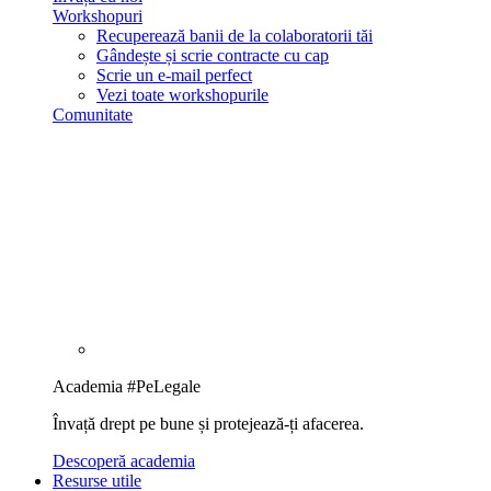
Workshopuri
Recuperează banii de la colaboratorii tăi
Gândește și scrie contracte cu cap
Scrie un e-mail perfect
Vezi toate workshopurile
Comunitate
Academia #PeLegale
Învață drept pe bune și protejează-ți afacerea.
Descoperă academia
Resurse utile