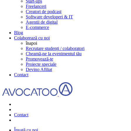
Start-ups
Freelanceri
Creatori de podcast
Software developeri & IT
Agentii de digital
E-commerce
Blog
Colaborează cu noi
înapoi
Recrutare studenți / colaboratori
Cheamă-ne la evenimentul tău
Promovează-te
Proiecte speciale
Devino Afiliat
Contact
Contact
Învață cu noi