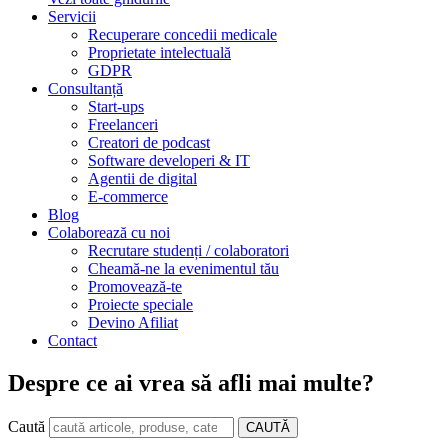
Servicii
Recuperare concedii medicale
Proprietate intelectuală
GDPR
Consultanță
Start-ups
Freelanceri
Creatori de podcast
Software developeri & IT
Agentii de digital
E-commerce
Blog
Colaborează cu noi
Recrutare studenți / colaboratori
Cheamă-ne la evenimentul tău
Promovează-te
Proiecte speciale
Devino Afiliat
Contact
Despre ce ai vrea să afli mai multe?
Caută
CAUTĂ