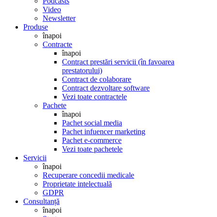
Podcasts
Video
Newsletter
Produse
înapoi
Contracte
înapoi
Contract prestări servicii (în favoarea
prestatorului)
Contract de colaborare
Contract dezvoltare software
Vezi toate contractele
Pachete
înapoi
Pachet social media
Pachet infuencer marketing
Pachet e-commerce
Vezi toate pachetele
Servicii
înapoi
Recuperare concedii medicale
Proprietate intelectuală
GDPR
Consultanță
înapoi