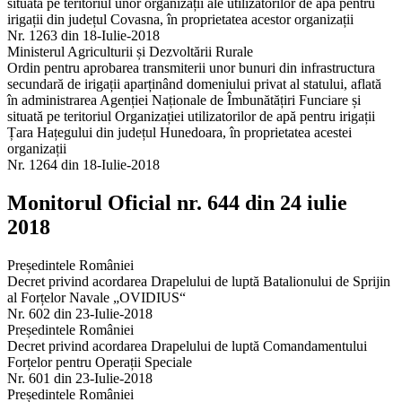
situată pe teritoriul unor organizații ale utilizatorilor de apă pentru
irigații din județul Covasna, în proprietatea acestor organizații
Nr. 1263 din 18-Iulie-2018
Ministerul Agriculturii și Dezvoltării Rurale
Ordin pentru aprobarea transmiterii unor bunuri din infrastructura
secundară de irigații aparținând domeniului privat al statului, aflată
în administrarea Agenției Naționale de Îmbunătățiri Funciare și
situată pe teritoriul Organizației utilizatorilor de apă pentru irigații
Țara Hațegului din județul Hunedoara, în proprietatea acestei
organizații
Nr. 1264 din 18-Iulie-2018
Monitorul Oficial nr. 644 din 24 iulie
2018
Președintele României
Decret privind acordarea Drapelului de luptă Batalionului de Sprijin
al Forțelor Navale „OVIDIUS“
Nr. 602 din 23-Iulie-2018
Președintele României
Decret privind acordarea Drapelului de luptă Comandamentului
Forțelor pentru Operații Speciale
Nr. 601 din 23-Iulie-2018
Președintele României