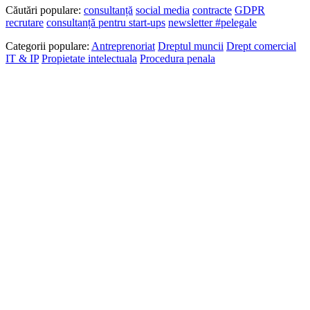
Căutări populare:
consultanță
social media
contracte
GDPR
recrutare
consultanță pentru start-ups
newsletter #pelegale
Categorii populare:
Antreprenoriat
Dreptul muncii
Drept comercial
IT & IP
Propietate intelectuala
Procedura penala