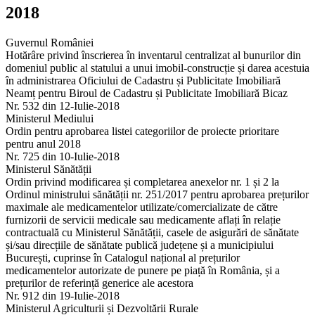
2018
Guvernul României
Hotărâre privind înscrierea în inventarul centralizat al bunurilor din
domeniul public al statului a unui imobil-construcție și darea acestuia
în administrarea Oficiului de Cadastru și Publicitate Imobiliară
Neamț pentru Biroul de Cadastru și Publicitate Imobiliară Bicaz
Nr. 532 din 12-Iulie-2018
Ministerul Mediului
Ordin pentru aprobarea listei categoriilor de proiecte prioritare
pentru anul 2018
Nr. 725 din 10-Iulie-2018
Ministerul Sănătății
Ordin privind modificarea și completarea anexelor nr. 1 și 2 la
Ordinul ministrului sănătății nr. 251/2017 pentru aprobarea prețurilor
maximale ale medicamentelor utilizate/comercializate de către
furnizorii de servicii medicale sau medicamente aflați în relație
contractuală cu Ministerul Sănătății, casele de asigurări de sănătate
și/sau direcțiile de sănătate publică județene și a municipiului
București, cuprinse în Catalogul național al prețurilor
medicamentelor autorizate de punere pe piață în România, și a
prețurilor de referință generice ale acestora
Nr. 912 din 19-Iulie-2018
Ministerul Agriculturii și Dezvoltării Rurale