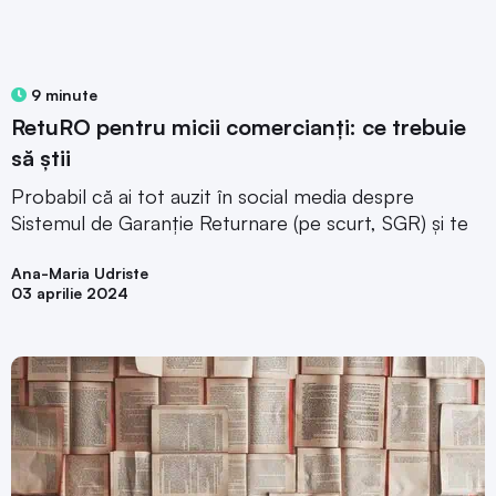
9 minute
RetuRO pentru micii comercianți: ce trebuie
să știi
Probabil că ai tot auzit în social media despre
Sistemul de Garanție Returnare (pe scurt, SGR) și te
Ana-Maria Udriste
03 aprilie 2024