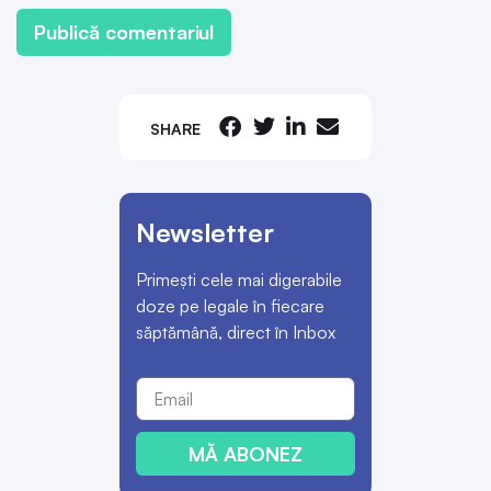
SHARE
Newsletter
Primești cele mai digerabile
doze pe legale în fiecare
săptămână, direct în Inbox
MĂ ABONEZ