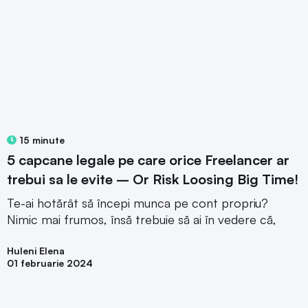
15 minute
5 capcane legale pe care orice Freelancer ar
trebui sa le evite – Or Risk Loosing Big Time!
Te-ai hotărât să începi munca pe cont propriu?
Nimic mai frumos, însă trebuie să ai în vedere că,
Huleni Elena
01 februarie 2024