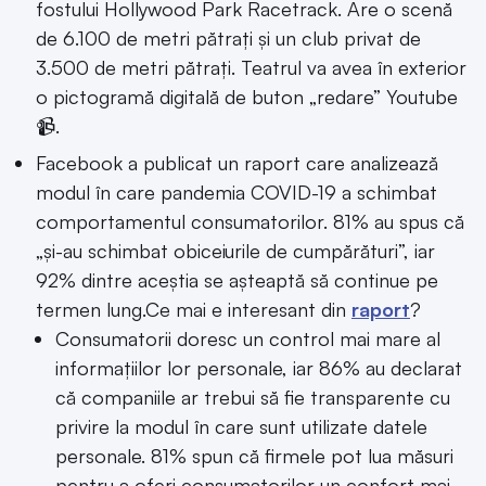
fostului Hollywood Park Racetrack. Are o scenă
de 6.100 de metri pătrați și un club privat de
3.500 de metri pătrați. Teatrul va avea în exterior
o pictogramă digitală de buton „redare” Youtube
📹.
Facebook a publicat un raport care analizează
modul în care pandemia COVID-19 a schimbat
comportamentul consumatorilor. 81% au spus că
„și-au schimbat obiceiurile de cumpărături”, iar
92% dintre aceștia se așteaptă să continue pe
termen lung.Ce mai e interesant din
raport
?
Consumatorii doresc un control mai mare al
informațiilor lor personale, iar 86% au declarat
că companiile ar trebui să fie transparente cu
privire la modul în care sunt utilizate datele
personale. 81% spun că firmele pot lua măsuri
pentru a oferi consumatorilor un confort mai