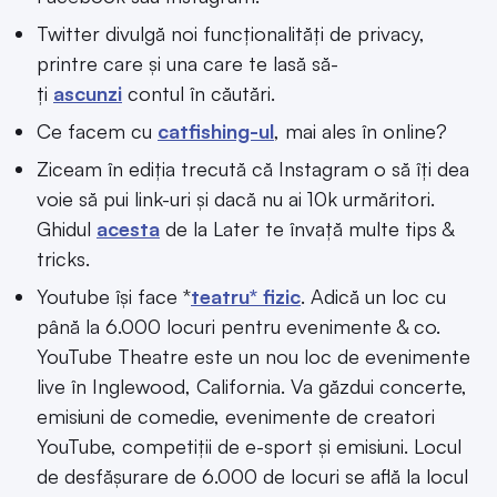
Twitter divulgă noi funcționalități de privacy,
printre care și una care te lasă să-
ți
ascunzi
contul în căutări.
Ce facem cu
catfishing-ul
, mai ales în online?
Ziceam în ediția trecută că Instagram o să îți dea
voie să pui link-uri și dacă nu ai 10k urmăritori.
Ghidul
acesta
de la Later te învață multe tips &
tricks.
Youtube își face *
teatru* fizic
. Adică un loc cu
până la 6.000 locuri pentru evenimente & co.
YouTube Theatre este un nou loc de evenimente
live în Inglewood, California. Va găzdui concerte,
emisiuni de comedie, evenimente de creatori
YouTube, competiții de e-sport și emisiuni. Locul
de desfășurare de 6.000 de locuri se află la locul