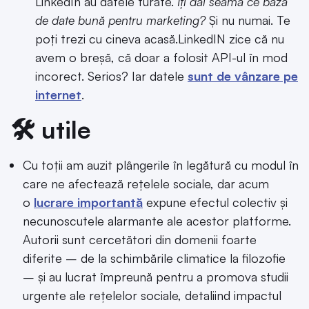
LinkedIn au datele furate.
Îți dai seama ce bază
de date bună pentru marketing?
Și nu numai. Te
poți trezi cu cineva acasă.LinkedIN zice că nu
avem o breșă, că doar a folosit API-ul în mod
incorect. Serios? Iar datele
sunt de vânzare pe
internet
.
🛠️ utile
Cu toții am auzit plângerile în legătură cu modul în
care ne afectează rețelele sociale, dar acum
o
lucrare importantă
expune efectul colectiv și
necunoscutele alarmante ale acestor platforme.
Autorii sunt cercetători din domenii foarte
diferite – de la schimbările climatice la filozofie
– și au lucrat împreună pentru a promova studii
urgente ale rețelelor sociale, detaliind impactul