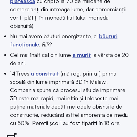
plătească
cu cripto la 70 de milioane de
comercianți din întreaga lume, dar comercianții
vor fi plătiți în monedă fiat (aka: moneda
obișnuită).
Nu mai avem băuturi energizante, ci
băuturi
funcționale
.
Rili?
Cel mai înalt cal din lume
a murit
la vârsta de 20
de ani.
14Trees
a construit
(mă rog, printat) prima
școală din lume imprimată 3D în Malawi.
Compania spune că procesul său de imprimare
3D este mai rapid, mai ieftin și folosește mai
puține materiale decât metodele obișnuite de
construcție, reducând astfel amprenta de mediu
cu 50%. Pereții școlii au fost tipăriți în 18 ore.