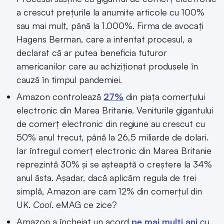
a crescut prețurile la anumite articole cu 100%
sau mai mult, până la 1.000%. Firma de avocați
Hagens Berman, care a intentat procesul, a
declarat că ar putea beneficia tuturor
americanilor care au achiziționat produsele în
cauză în timpul pandemiei.
Amazon controlează
27%
din piața comerțului
electronic din Marea Britanie. Veniturile gigantului
de comerț electronic din regiune au crescut cu
50% anul trecut, până la 26,5 miliarde de dolari.
Iar întregul comerț electronic din Marea Britanie
reprezintă 30% și se așteaptă o creștere la 34%
anul ăsta. Așadar, dacă aplicăm regula de trei
simplă, Amazon are cam 12% din comerțul din
UK.
Cool
. eMAG ce zice?
Amazon a încheiat un acord
pe mai mulți ani
cu