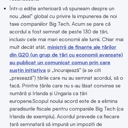
Într-o ediție anterioară vă spuneam despre un
nou „deal” global cu privire la impunerea de noi
taxe companiilor Big Tech. Acum se pare că
acordul a fost semnat de peste 130 de țări,
inclusiv cele mai mari economii ale lumii. Chiar mai
mult decât atât,
miniștrii de finanțe ale țărilor
din G20 (un grup de țări cu economii avansate)
au publicat un comunicat comun prin care
susțin inițiativa
și „încurajează” (a se citi
„presează”) țările care nu au semnat acordul, să o
facă. Printre țările care nu s-au lăsat convinse se
numără și Irlanda și Ungaria ca țări
europene.Scopul noului acord este de a elimina
paradisurile fiscale pentru companiile Big Tech (ca
Irlanda de exemplu). Acordul prevede ca fiecare
țară semnatară să impună un impoziti de