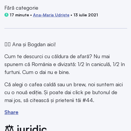
Fără categorie
17 minute •
Ana-Maria Udriște
• 13 iulie 2021
🧏‍♀️ Ana și Bogdan aici!
Cum te descurci cu căldura de afară? Nu mai
spunem că România e divizată: 1/2 în caniculă, 1/2 în
furtuni. Cum o dai nu e bine.
Că alegi o cafea caldă sau un brew, noi suntem aici
cu o nouă ediție. Și poate dai click pe butonul de
mai jos, să citească și prietenii tăi #44.
Share
⚖️ juridic