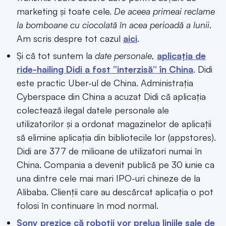
marketing și toate cele.
De aceea primeai reclame
la bomboane cu ciocolată în acea perioadă a lunii
.
Am scris despre tot cazul
aici
.
Și că tot suntem la
date personale
,
aplicația de
ride-hailing Didi a fost ”interzisă” în China
. Didi
este practic Uber-ul de China. Administrația
Cyberspace din China a acuzat Didi că aplicația
colectează ilegal datele personale ale
utilizatorilor și a ordonat magazinelor de aplicații
să elimine aplicația din bibliotecile lor (appstores).
Didi are 377 de milioane de utilizatori numai în
China. Compania a devenit publică pe 30 iunie ca
una dintre cele mai mari IPO-uri chineze de la
Alibaba. Clienții care au descărcat aplicația o pot
folosi în continuare în mod normal.
Sony prezice că roboții vor prelua liniile sale de