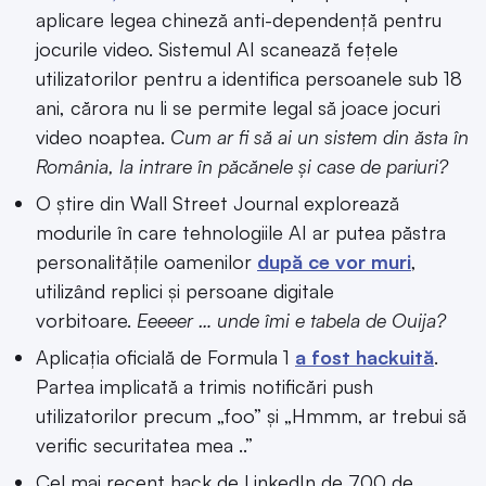
aplicare legea chineză anti-dependență pentru
jocurile video. Sistemul AI scanează fețele
utilizatorilor pentru a identifica persoanele sub 18
ani, cărora nu li se permite legal să joace jocuri
video noaptea.
Cum ar fi să ai un sistem din ăsta în
România, la intrare în păcănele și case de pariuri?
O știre din Wall Street Journal explorează
modurile în care tehnologiile AI ar putea păstra
personalitățile oamenilor
după ce vor muri
,
utilizând replici și persoane digitale
vorbitoare.
Eeeeer … unde îmi e tabela de Ouija?
Aplicația oficială de Formula 1
a fost hackuită
.
Partea implicată a trimis notificări push
utilizatorilor precum „foo” și „Hmmm, ar trebui să
verific securitatea mea ..”
Cel mai recent hack de LinkedIn de 700 de