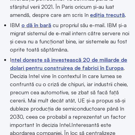
sfârșitul verii 2021. În Paris oricum și-au luat
amendă, despre care am scris în
ediția trecută
.
IBM
o dă în bară
cu propriul său e-mail. IBM și-a
migrat sistemul de e-mail intern către servere noi
și ceva nu a funcționat bine, iar sistemele au fost
oprite toată săptămâna.
I
ntel dorește să investească 20 de miliarde de
dolari pentru construirea de fabrici în Europa
.
Decizia Intel vine în contextul în care lumea se
confruntă cu o criză de chipuri, iar industrii cheie,
precum cea automotive, se zbat să facă față
cererii. Mai mult decât atât, UE și-a propus să-și
dubleze producția de semiconductoare până în
2030, ceea ce probabil a reprezentat un factor
important în decizia Intel.Interesantă este
abordarea companiei. În loc să centralizeze