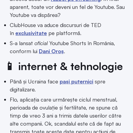
aparent, toate vor deveni un fel de Youtube. Sau
Youtube va dispărea?
ClubHouse va aduce discursuri de TED
în
exclusivitate
pe platformă.
S-a lansat
oficial
Youtube Shorts în România,
conform lui
Dani Oroș
.
📱 internet & tehnologie
Până și Ucraina face
pași puternici
spre
digitalizare.
Flo, aplicația care urmărește ciclul menstrual,
perioada de ovulație și fertilitate, ne spune că
timp de vreo 3 ani a trimis datele userilor către
alte companii. Ok, scandalul este că de fapt au
transmis toate aceste date pentru acțiuni de