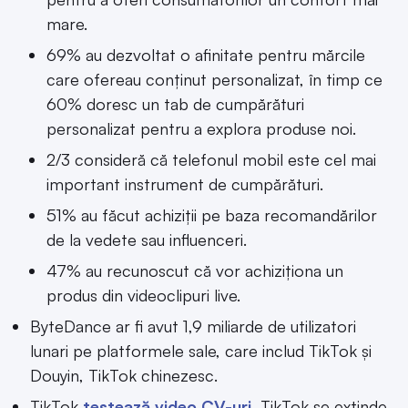
mare.
69% au dezvoltat o afinitate pentru mărcile
care ofereau conținut personalizat, în timp ce
60% doresc un tab de cumpărături
personalizat pentru a explora produse noi.
2/3 consideră că telefonul mobil este cel mai
important instrument de cumpărături.
51% au făcut achiziții pe baza recomandărilor
de la vedete sau influenceri.
47% au recunoscut că vor achiziționa un
produs din videoclipuri live.
ByteDance ar fi avut 1,9 miliarde de utilizatori
lunari pe platformele sale, care includ TikTok și
Douyin, TikTok chinezesc.
TikTok
testează video CV-uri.
TikTok se extinde