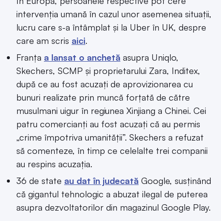
În Europa, persoanele respective pot cere
intervenția umană în cazul unor asemenea situații,
lucru care s-a întâmplat și la Uber în UK, despre
care am scris
aici
.
Franța
a lansat o anchetă
asupra Uniqlo,
Skechers, SCMP și proprietarului Zara, Inditex,
după ce au fost acuzați de aprovizionarea cu
bunuri realizate prin muncă forțată de către
musulmani uigur în regiunea Xinjiang a Chinei. Cei
patru comercianți au fost acuzați că au permis
„crime împotriva umanității”. Skechers a refuzat
să comenteze, în timp ce celelalte trei companii
au respins acuzația.
36 de state
au dat în judecată
Google, susținând
că gigantul tehnologic a abuzat ilegal de puterea
asupra dezvoltatorilor din magazinul Google Play.