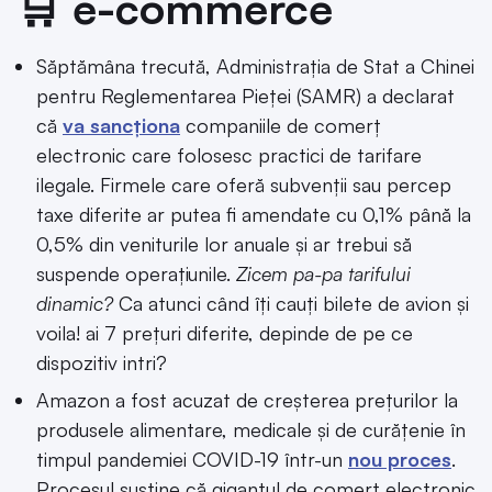
🛒 e-commerce
Săptămâna trecută, Administrația de Stat a Chinei
pentru Reglementarea Pieței (SAMR) a declarat
că
va sancționa
companiile de comerț
electronic care folosesc practici de tarifare
ilegale. Firmele care oferă subvenții sau percep
taxe diferite ar putea fi amendate cu 0,1% până la
0,5% din veniturile lor anuale și ar trebui să
suspende operațiunile.
Zicem pa-pa tarifului
dinamic?
Ca atunci când îți cauți bilete de avion și
voila! ai 7 prețuri diferite, depinde de pe ce
dispozitiv intri?
Amazon a fost acuzat de creșterea prețurilor la
produsele alimentare, medicale și de curățenie în
timpul pandemiei COVID-19 într-un
nou proces
.
Procesul susține că gigantul de comerț electronic