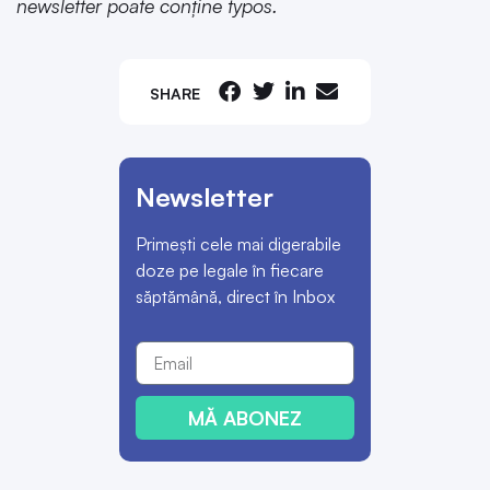
newsletter poate conține typos.
SHARE
Newsletter
Primești cele mai digerabile
doze pe legale în fiecare
săptămână, direct în Inbox
MĂ ABONEZ