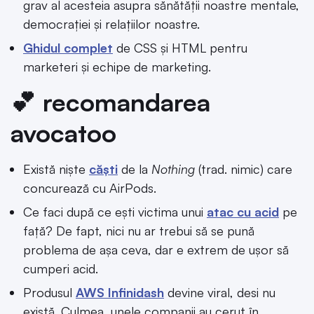
grav al acesteia asupra sănătății noastre mentale,
democrației și relațiilor noastre.
Ghidul complet
de CSS și HTML pentru
marketeri și echipe de marketing.
💕 recomandarea
avocatoo
Există niște
căști
de la
Nothing
(trad. nimic) care
concurează cu AirPods.
Ce faci după ce ești victima unui
atac cu acid
pe
față? De fapt, nici nu ar trebui să se pună
problema de așa ceva, dar e extrem de ușor să
cumperi acid.
Produsul
AWS Infinidash
devine viral, desi nu
există. Culmea, unele companii au cerut în