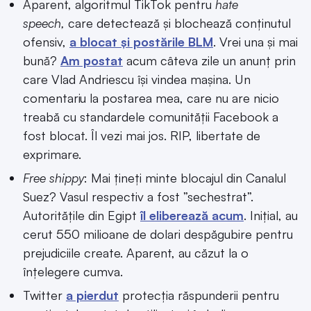
Aparent, algoritmul TikTok pentru
hate
speech,
care detectează și blochează conținutul
ofensiv,
a blocat și postările BLM
. Vrei una și mai
bună?
Am postat
acum câteva zile un anunț prin
care Vlad Andriescu își vindea mașina. Un
comentariu la postarea mea, care nu are nicio
treabă cu standardele comunității Facebook a
fost blocat. Îl vezi mai jos. RIP, libertate de
exprimare.
Free shippy
: Mai țineți minte blocajul din Canalul
Suez? Vasul respectiv a fost ”sechestrat”.
Autoritățile din Egipt
îl eliberează acum
. Inițial, au
cerut 550 milioane de dolari despăgubire pentru
prejudiciile create. Aparent, au căzut la o
înțelegere cumva.
Twitter
a pierdut
protecția răspunderii pentru