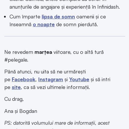
anunțurile de angajare și experiență în Infinidash.
Cum împarte
lipsa de somn
oamenii și ce
înseamnă
o noapte
de somn pierdută.
Ne revedem
marțea
viitoare, cu o altă tură
#pelegale.
Până atunci, nu uita să ne urmărești
pe
Facebook
,
Instagram
și
Youtube
și să intri
pe
site
, ca să vezi ultimele informații.
Cu drag,
Ana și Bogdan
PS: datorită volumului mare de informații, acest