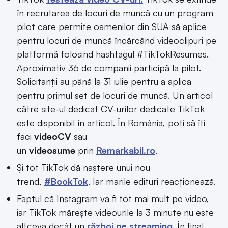
în recrutarea de locuri de muncă cu un program
pilot care permite oamenilor din SUA să aplice
pentru locuri de muncă încărcând videoclipuri pe
platformă folosind hashtagul #TikTokResumes.
Aproximativ 36 de companii participă la pilot.
Solicitanții au până la 31 iulie pentru a aplica
pentru primul set de locuri de muncă. Un articol
către site-ul dedicat CV-urilor dedicate TikTok
este disponibil în articol. În România, poți să îți
faci
videoCV
sau
un
videosume
prin
Remarkabil.ro
.
Și tot TikTok dă naștere unui nou
trend,
#BookTok
. Iar marile edituri reacționează.
Faptul că Instagram va fi tot mai mult pe video,
iar TikTok mărește videourile la 3 minute nu este
altceva decât un
război pe streaming
. În final