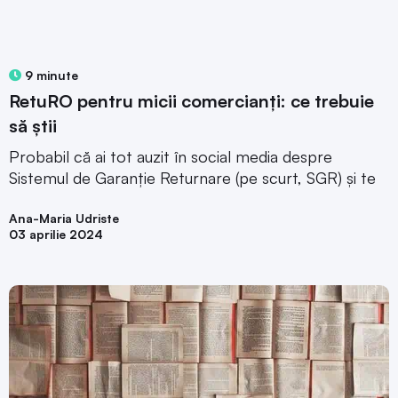
9 minute
RetuRO pentru micii comercianți: ce trebuie
să știi
Probabil că ai tot auzit în social media despre
Sistemul de Garanție Returnare (pe scurt, SGR) și te
Ana-Maria Udriste
03 aprilie 2024