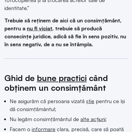
fotocopierea și la stocarea actelor sale de
identitate.”
Trebuie să reținem de aici că un consimțământ,
pentru a
nu fi viciat
, trebuie să producă
consecințe juridice, adică să fie în sens pozitiv, nu
în sens negativ, de a nu se întâmpla.
Ghid de
bune practici
când
obținem un consimțământ
Ne asigurăm că persoana vizată
știe
pentru ce își
dă consimțământul;
Nu legăm consimțământul de
alte acțiuni
;
Facem o
informare
clara, precisă, care să poată