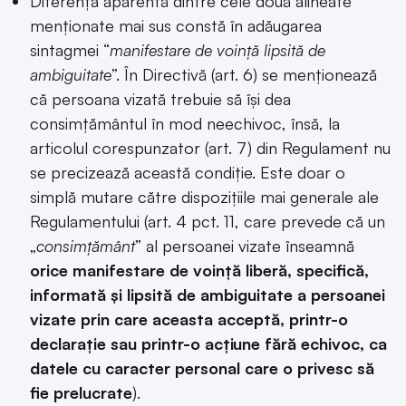
Diferența aparentă dintre cele două alineate
menționate mai sus constă în adăugarea
sintagmei “
manifestare de voință lipsită de
ambiguitate
”. În Directivă (art. 6) se menționează
că persoana vizată trebuie să își dea
consimțământul în mod neechivoc, însă, la
articolul corespunzator (art. 7) din Regulament nu
se precizează această condiție. Este doar o
simplă mutare către dispozițiile mai generale ale
Regulamentului (art. 4 pct. 11, care prevede că un
„
consimțământ
” al persoanei vizate înseamnă
orice manifestare de voință liberă, specifică,
informată și lipsită de ambiguitate a persoanei
vizate prin care aceasta acceptă, printr-o
declarație sau printr-o acțiune fără echivoc, ca
datele cu caracter personal care o privesc să
fie prelucrate
).