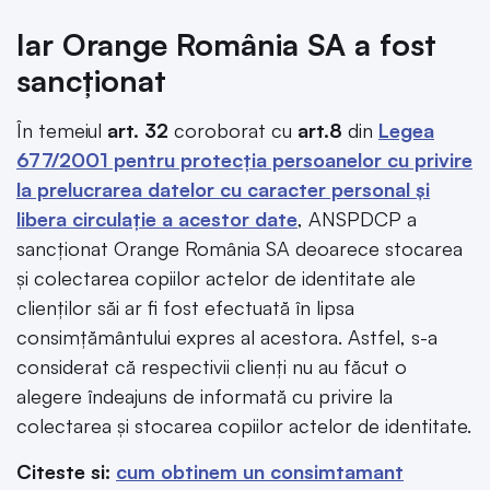
Iar Orange România SA a fost
sancționat
În temeiul
art. 32
coroborat cu
art.8
din
Legea
677/2001 pentru protecţia persoanelor cu privire
la prelucrarea datelor cu caracter personal şi
libera circulaţie a acestor date
, ANSPDCP a
sancționat Orange România SA deoarece stocarea
și colectarea copiilor actelor de identitate ale
clienților săi ar fi fost efectuată în lipsa
consimțământului expres al acestora. Astfel, s-a
considerat că respectivii clienți nu au făcut o
alegere îndeajuns de informată cu privire la
colectarea și stocarea copiilor actelor de identitate.
Citeste si:
cum obtinem un consimtamant