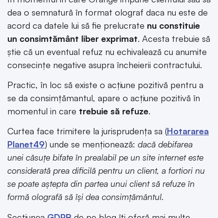
dea o semnatură în format olograf daca nu este de
acord ca datele lui să fie prelucrate
nu constituie
un consimtământ liber exprimat
. Acesta trebuie să
știe că un eventual refuz nu echivalează cu anumite
consecințe negative asupra încheierii contractului.
Practic, în loc să existe o acțiune pozitivă pentru a
se da consimțămantul, apare o acțiune pozitivă în
momentul in care
trebuie să refuze
.
Curtea face trimitere la jurisprudența sa (
Hotararea
Planet49
) unde se menționează:
dacă debifarea
unei căsuțe bifate în prealabil pe un site internet este
considerată prea dificilă pentru un client, a fortiori nu
se poate aștepta din partea unui client să refuze în
formă olografă să își dea consimțământul.
Secțiunea
GDPR
de pe blog îți oferă mai multe