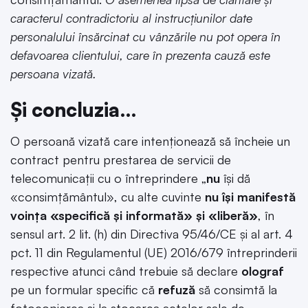
caracterul contradictoriu al instrucțiunilor date
personalului însărcinat cu vânzările nu pot opera în
defavoarea clientului, care în prezenta cauză este
persoana vizată.
Și concluzia…
O persoană vizată care intenționează să încheie un
contract pentru prestarea de servicii de
telecomunicații cu o întreprindere „
nu
își dă
«consimțământul», cu alte cuvinte
nu își manifestă
voința «specifică și informată» și «liberă»
, în
sensul art. 2 lit. (h) din Directiva 95/46/CE și al art. 4
pct. 11 din Regulamentul (UE) 2016/679 întreprinderii
respective atunci când trebuie să declare
olograf
pe un formular specific că
refuză
să consimtă la