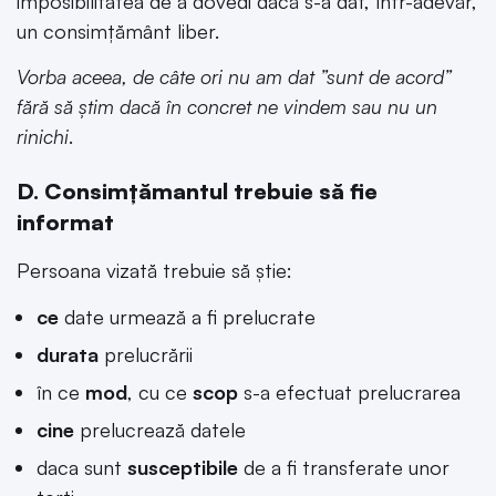
imposibilitatea de a dovedi dacă s-a dat, într-adevăr,
un consimțământ liber.
Vorba aceea, de câte ori nu am dat ”sunt de acord”
fără să știm dacă în concret ne vindem sau nu un
rinichi
.
D. Consimțămantul trebuie să fie
informat
Persoana vizată trebuie să știe:
ce
date urmează a fi prelucrate
durata
prelucrării
în ce
mod
, cu ce
scop
s-a efectuat prelucrarea
cine
prelucrează datele
daca sunt
susceptibile
de a fi transferate unor