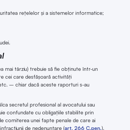
curitatea rețelelor și a sistemelor informatice;
udei.
al
mai târziu) trebuie să fie obținute într-un
re cei care desfășoară activități
tc. – chiar dacă aceste raporturi s-au
călca secretul profesional al avocatului sau
e confundate cu obligațiile stabilite prin
 de comiterea unei fapte penale de care ai
infracțiunii de nedenunțare (
art. 266 C.pen.
).