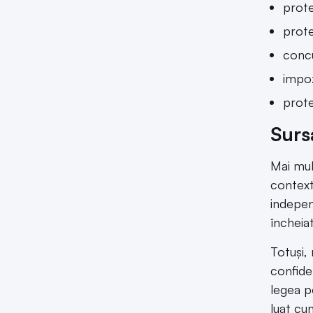
prote
prote
concu
impoz
prote
Surs
Mai mul
context
indepen
încheia
Totuși, 
confide
legea p
luat cu