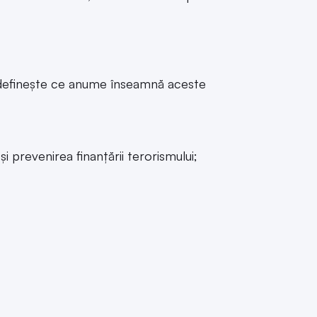
d definește ce anume înseamnă aceste
 și prevenirea finanțării terorismului;