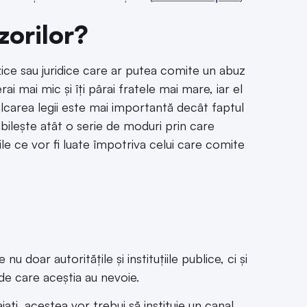
zorilor?
zice sau juridice care ar putea comite un abuz
 mai mic și îți pârai fratele mai mare, iar el
călcarea legii este mai importantă decât faptul
tabilește atât o serie de moduri prin care
ile ce vor fi luate împotriva celui care comite
nu doar autoritățile și instituțiile publice, ci și
de care aceștia au nevoie.
ați, acestea vor trebui să instituie un canal