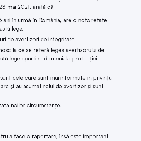
28 mai 2021, arată că:
6 ani în urmă în România, are o notorietate
astă lege.
i de avertizori de integritate.
osc la ce se referă legea avertizorului de
stă lege aparține domeniului protecției
sunt cele care sunt mai informate în privința
 care și-au asumat rolul de avertizor și sunt
tată noilor circumstanțe.
entru a face o raportare, însă este important