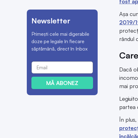
fost a
Așa cum
Newsletter
2019/
protecț
Primești cele mai digerabile
rândul 
doze pe legale în fiecare
săptămână, direct în Inbox
Care
Dacă obs
incomod
MĂ ABONEZ
mai prob
Legiuit
partea c
În plus
protecț
încălcăr