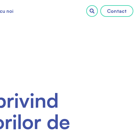
Contact
cu noi
privind
orilor de