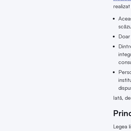
realiza
Aceas
scăzu
Doar 
Dintr
integ
consu
Perso
insti
dispu
Iată, d
Princ
Legea î