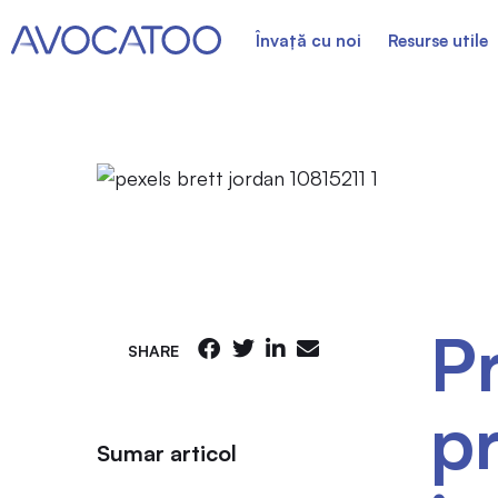
Învață cu noi
Resurse utile
Pr
SHARE
pr
Sumar articol