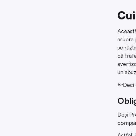
Cui
Această
asupra 
se răzb
că frate
avertizo
un abuz
🔦Deci 
Obli
Deși Pro
compani
Astfel,