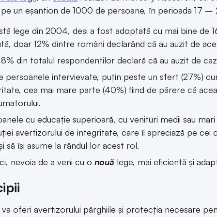
t pe un eșantion de 1000 de persoane, în perioada 17 – 
tă lege din 2004, deși a fost adoptată cu mai bine de 1
tă, doar 12% dintre români declarând că au auzit de ace
8% din totalul respondenților declară că au auzit de cazur
e persoanele intervievate, puțin peste un sfert (27%) cun
ritate, cea mai mare parte (40%) fiind de părere că acea
matorului.
anele cu educație superioară, cu venituri medii sau mari 
tuției avertizorului de integritate, care îi apreciază pe cei
și să își asume la rândul lor acest rol.
eci, nevoia de a veni cu o
nouă
lege, mai eficientă și adap
ipii
i va oferi avertizorului pârghiile și protecția necesare p