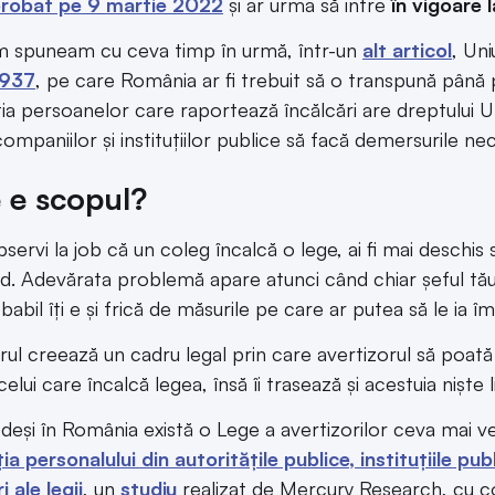
probat pe 9 martie 2022
și ar urma să intre
în vigoare 
 spuneam cu ceva timp în urmă, într-un
alt articol
, Un
1937
, pe care România ar fi trebuit să o transpună pân
ia persoanelor care raportează încălcări are dreptului UE
companiilor și instituțiilor publice să facă demersurile n
 e scopul?
ervi la job că un coleg încalcă o lege, ai fi mai deschis să 
. Adevărata problemă apare atunci când chiar șeful tău înc
abil îți e și frică de măsurile pe care ar putea să le ia îm
orul creează un cadru legal prin care avertizorul să poată
elui care încalcă legea, însă îi trasează și acestuia niște
, deși în România există o Lege a avertizorilor ceva mai 
ia personalului din autoritățile publice, instituțiile pu
i ale legii
, un
studiu
realizat de Mercury Research, cu 