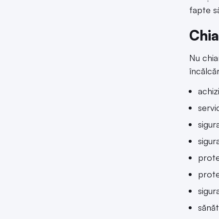
fapte să
Chia
Nu chia
încălcă
achizi
servi
sigur
sigur
prote
prote
sigur
sănăt