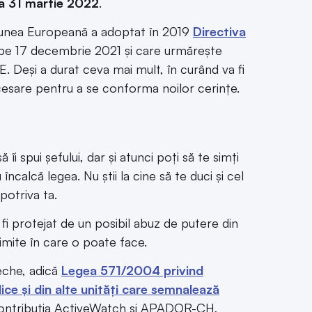
la 31 martie 2022
.
iunea Europeană a adoptat în 2019
Directiva
ă pe 17 decembrie 2021 și care urmărește
. Deși a durat ceva mai mult, în curând va fi
ecesare pentru a se conforma noilor cerințe.
îi spui șefului, dar și atunci poți să te simți
alcă legea. Nu știi la cine să te duci și cel
potriva ta.
 fi protejat de un posibil abuz de putere din
 limite în care o poate face.
veche, adică
Legea 571/2004 privind
blice și din alte unități care semnalează
contribuția ActiveWatch și APADOR-CH,