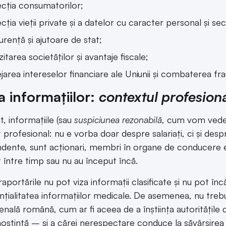
cția consumatorilor;
cția vieții private și a datelor cu caracter personal și se
rență și ajutoare de stat;
itarea societăților și avantaje fiscale;
jarea intereselor financiare ale Uniunii și combaterea fra
a informațiilor:
contextul profesion
t, informațiile (sau
suspiciunea rezonabilă
, cum vom vedea 
 profesional: nu e vorba doar despre salariați, ci și desp
dente, sunt acționari, membri în organe de conducere e
t între timp sau nu au început încă.
raportările nu pot viza informații clasificate și nu pot în
nțialitatea informațiilor medicale. De asemenea, nu trebui
enală română, cum ar fi aceea de a înștiința autoritățile
noștință – și a cărei nerespectare conduce la săvârșirea 