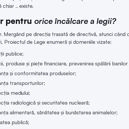
 chiar .. existe.
r pentru
orice încălcare a legii?
r. Mergând pe direcția trasată de directivă, atunci cân
ri, Proiectul de Lege enumeră și domeniile vizate:
ții publice;
cii, produse și piețe financiare, prevenirea spălării banilor
anța și conformitatea produselor;
anța transporturilor;
cția mediului;
cția radiologică și securitatea nucleară;
anța alimentară, sănătatea și bunăstarea animalelor;
atea publică;