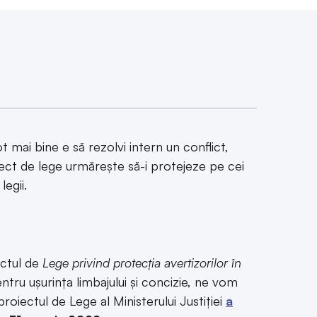
t mai bine e să rezolvi intern un conflict,
oiect de lege urmărește să-i protejeze pe cei
egii.
ectul de
Lege privind protecția avertizorilor în
entru ușurința limbajului și concizie, ne vom
 proiectul de Lege al Ministerului Justiției
a