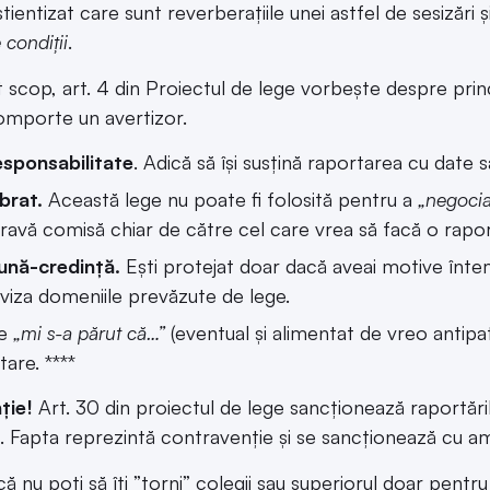
ientizat care sunt reverberațiile unei astfel de sesizări 
 condiții
.
t scop, art. 4 din Proiectul de lege vorbește despre pr
omporte un avertizor.
esponsabilitate
. Adică să își susțină raportarea cu date s
ibrat.
Această lege nu poate fi folosită pentru a
„negocia
ravă comisă chiar de către cel care vrea să facă o rapor
ună-credință.
Ești protejat doar dacă aveai motive întem
viza domeniile prevăzute de lege.
ce
„mi s-a părut că…”
(eventual și alimentat de vreo antipat
tare. ****
ție!
Art. 30 din proiectul de lege sancționează raportăr
. Fapta reprezintă contravenție și se sancționează cu am
ă nu poți să îți ”torni” colegii sau superiorul doar pentru