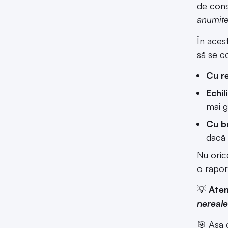
de conșt
anumite
În aces
să se c
Cu r
Echil
mai g
Cu b
dacă 
Nu ori
o rapor
💡
Aten
nereale
🎯 Așa c