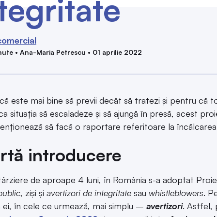
tegritate
comercial
ute • Ana-Maria Petrescu • 01 aprilie 2022
că este mai bine să previi decât să tratezi și pentru că to
 ca situația să escaladeze și să ajungă în presă, acest pr
tenționează să facă o raportare referitoare la încălcarea l
rtă introducere
târziere de aproape 4 luni, în România s-a adoptat Proi
public
, ziși și
avertizori de integritate
sau
whistleblowers
. P
la ei, în cele ce urmează, mai simplu –
avertizori
. Astfel,