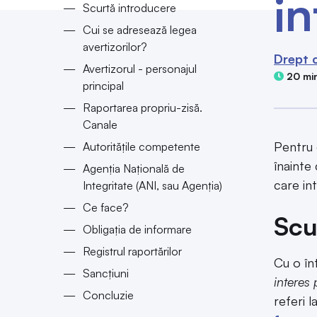
in
Scurtă introducere
Cui se adresează legea
avertizorilor?
Drept 
Avertizorul - personajul
20 min
principal
Raportarea propriu-zisă.
Canale
Pentru 
Autoritățile competente
înainte
Agenția Națională de
care in
Integritate (ANI, sau Agenția)
Ce face?
Scu
Obligația de informare
Registrul raportărilor
Cu o în
Sancțiuni
interes 
Concluzie
referi 