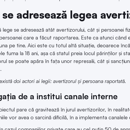
 se adresează legea averti
 lege se adresează atât avertizorului, cât și persoanei fi
persoanei care a făcut raportarea. Este ca atunci când erai
una pe tine. Aici este cu totul altă situație, deoarece în
le fuma la 18 ani, așa că statul preia locul părinților și s
rul se poate apăra în fața unor represalii, cât și sancțiun
.
e
xistă doi actori ai legii: avertizorul și persoana raportată.
gația de a institui canale interne
iectul pare că gravitează în jurul avertizorilor, în realitate 
ile vor avea o sarcină dificilă, în a implementa canalele 
 în cazul companiilor private care au cel puțin 50 de angaj