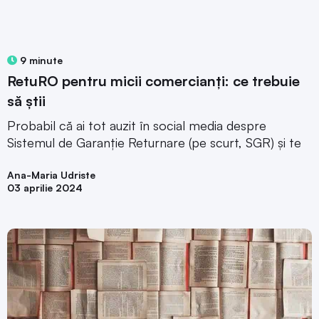
9 minute
RetuRO pentru micii comercianți: ce trebuie
să știi
Probabil că ai tot auzit în social media despre
Sistemul de Garanție Returnare (pe scurt, SGR) și te
Ana-Maria Udriste
03 aprilie 2024