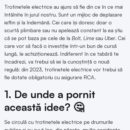
Trotinetele electrice au ajuns să fie din ce în ce mai
întâlnite în jurul nostru. Sunt un mijloc de deplasare
ieftin și la îndemână. Cei care își doresc doar o
scurtă plimbare sau nu apelează constant la ea știu
că se pot baza pe cele de la
Bolt
,
Lime
sau
Uber
. Cei
care vor să facă o investiție într-un bun de cursă
lungă, le achiziționează. Indiferent în ce tabără te
încadrezi, va trebui să iei la cunoștință o nouă
regulă: din 2023, trotinetele electrice vor trebui să
fie dotate obligatoriu cu asigurare RCA.
1. De unde a pornit
această idee? 🤔
Se circulă cu trotinetele electrice pe drumurile
publice și au avut loc, din păcate, multe accidente.