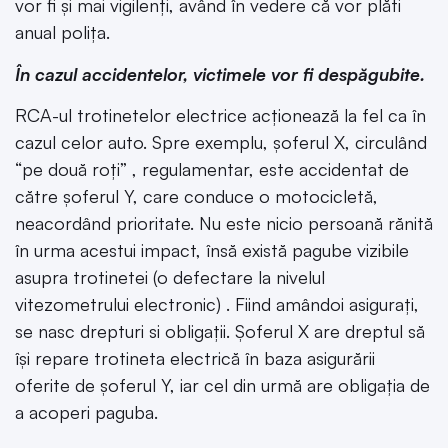
vor fi și mai vigilenți, având în vedere că vor plăti
anual polița.
În cazul accidentelor, victimele vor fi despăgubite.
RCA-ul trotinetelor electrice acționează la fel ca în
cazul celor auto. Spre exemplu, șoferul X, circulând
“pe două roți” , regulamentar, este accidentat de
către șoferul Y, care conduce o motocicletă,
neacordând prioritate. Nu este nicio persoană rănită
în urma acestui impact, însă există pagube vizibile
asupra trotinetei (o defectare la nivelul
vitezometrului electronic) . Fiind amândoi asigurați,
se nasc drepturi si obligații. Șoferul X are dreptul să
își repare trotineta electrică în baza asigurării
oferite de șoferul Y, iar cel din urmă are obligația de
a acoperi paguba.