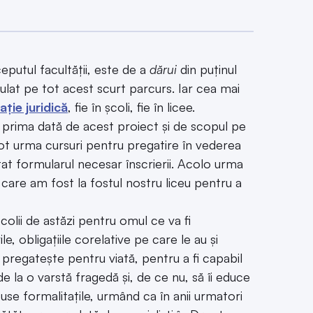
eputul facultății, este de a
dărui
din puținul
mulat pe tot acest scurt parcurs. Iar cea mai
ție juridică
, fie în școli, fie în licee.
 prima dată de acest proiect și de scopul pe
 pot urma cursuri pentru pregatire în vederea
at formularul necesar înscrierii. Acolo urma
e care am fost la fostul nostru liceu pentru a
colii de astăzi pentru omul ce va fi
e, obligațiile corelative pe care le au și
 pregatește pentru viată, pentru a fi capabil
 la o varstă fragedă și, de ce nu, să îi educe
puse formalitațile, urmând ca în anii urmatori