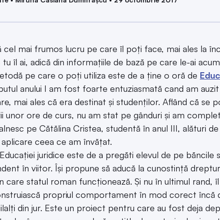
 cel mai frumos lucru pe care îl poți face, mai ales la înc
 tu îl ai, adică din informațiile de bază pe care le-ai acu
todă pe care o poți utiliza este de a ține o oră de
Educa
putul anului I am fost foarte entuziasmată cand am auzit
 are, mai ales că era destinat și studenților. Aflând că se
rii unor ore de curs, nu am stat pe gânduri și am complet
alnesc pe Cătălina Cristea, studentă în anul III, alături d
 aplicare ceea ce am învățat.
Educației juridice este de a pregăti elevul de pe băncile s
ent în viitor. Își propune să aducă la cunostință drepturil
n care statul roman funcționează. Și nu în ultimul rand, îl
construiască propriul comportament în mod corect încă de
ilalți din jur. Este un proiect pentru care au fost deja de