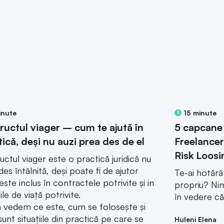
inute
15 minute
ructul viager – cum te ajută în
5 capcane 
tică, deși nu auzi prea des de el
Freelancer
Risk Loosi
uctul viager este o practică juridică nu
des întâlnită, deși poate fi de ajutor
Te-ai hotăr
este inclus în contractele potrivite și in
propriu? Nim
iile de viață potrivite.
în vedere că
ă vedem ce este, cum se folosește și
sunt situațiile din practică pe care se
Huleni Elena