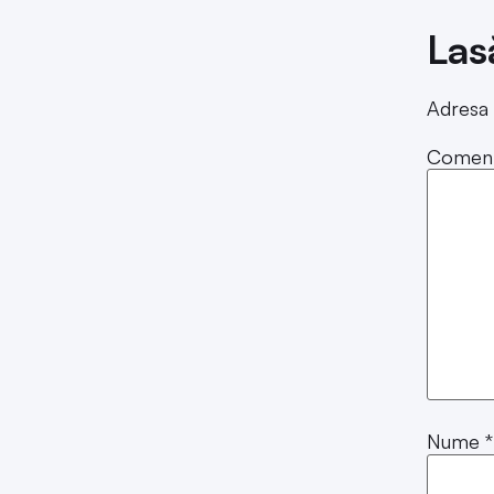
Las
Adresa 
Coment
Nume
*