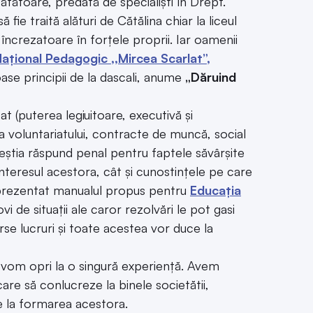
ătătoare, predată de specialiști în Drept.
e traită alături de Cătălina chiar la liceul
încrezatoare în forțele proprii. Iar oamenii
Național Pedagogic ,,Mircea Scarlat”,
oase principii de la dascali, anume
„Dăruind
at (puterea legiuitoare, executivă și
a voluntariatului, contracte de muncă, social
ceștia răspund penal pentru faptele săvârșite
interesul acestora, cât și cunostințele pe care
m prezentat manualul propus pentru
Educația
ovi de situații ale caror rezolvări le pot gasi
rse lucruri și toate acestea vor duce la
e vom opri la o singură experiență. Avem
care să conlucreze la binele societătii,
ie la formarea acestora.