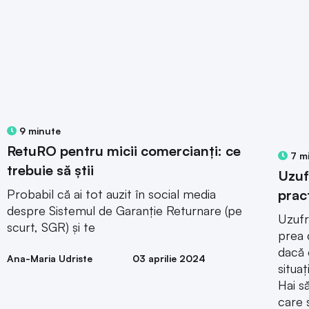
9 minute
RetuRO pentru micii comercianți: ce
7 m
trebuie să știi
Uzuf
prac
Probabil că ai tot auzit în social media
despre Sistemul de Garanție Returnare (pe
Uzufr
scurt, SGR) și te
prea 
dacă 
Ana-Maria Udriste
03 aprilie 2024
situaț
Hai s
care 