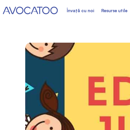
Învață cu noi
Resurse utile