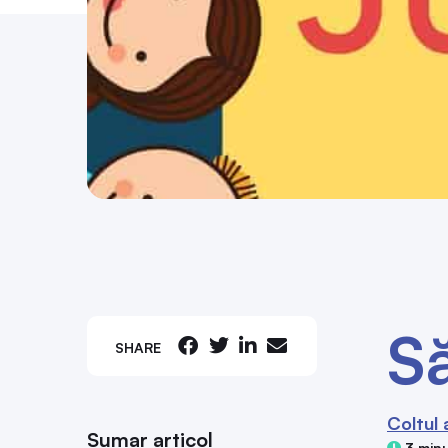
Să
SHARE
Coltul 
Sumar articol
3 minu