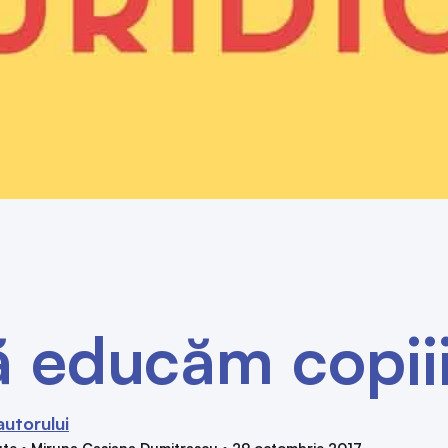
 educăm copiii 
autorului
te • Miruna Casiana Dumitrașcu • 29 octombrie 2017