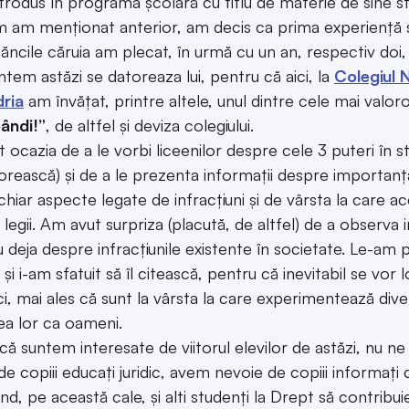
introdus în programa școlară cu titlu de materie de sine st
 am menționat anterior, am decis ca prima experiență să fi
ăncile căruia am plecat, în urmă cu un an, respectiv doi, 
ntem astăzi se datoreaza lui, pentru că aici, la
Colegiul 
ria
am învățat, printre altele, unul dintre cele mai valor
ândi!”
, de altfel și deviza colegiului.
ocazia de a le vorbi liceenilor despre cele 3 puteri în st
orească) și de a le prezenta informații despre importanț
chiar aspecte legate de infracțiuni și de vârsta la care a
 legii. Am avut surpriza (placută, de altfel) de a observa 
u deja despre infracțiunile existente în societate. Le-a
și i-am sfatuit să îl citească, pentru că inevitabil se vor l
ici, mai ales că sunt la vârsta la care experimentează dive
a lor ca oameni.
că suntem interesate de viitorul elevilor de astăzi, nu n
e copiii educați juridic, avem nevoie de copiii informați 
ând, pe această cale, și alti studenți la Drept să contribu