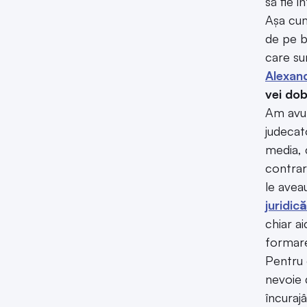
să fie 
Așa cum
de pe b
care su
Alexand
vei dob
Am avut 
judecat
media, 
contrar
le avea
juridic
ă
chiar a
formare
Pentru 
nevoie d
încuraj