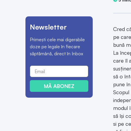
Newsletter
Cred că
pe care
Primești cele mai digerabile
bună me
doze pe legale în fiecare
La înce
săptămână, direct în Inbox
care îl
susține
să o înt
pune în
MĂ ABONEZ
Scopul 
independ
modul î
să își 
si pe ce