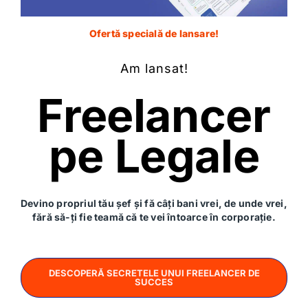
plătește angajatului concediul
Ofertă specială de lansare!
3
Am lansat!
Freelancer
Angajatorul
recuperează de la stat sumele platite
pe Legale
Dar totuși, nu recuperezi la timp
Devino propriul tău șef și fă câți bani vrei, de unde vrei,
sumele, nu?
fără să-ți fie teamă că te vei întoarce în corporație.
Vreau să îi iau la timp acum
DESCOPERĂ SECRETELE UNUI FREELANCER DE
SUCCES