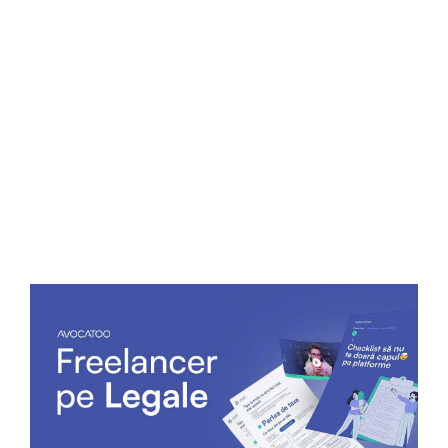
Cum se recuperează
concediile medicale?
1
Angajatul
intră în concediu medical
2
Angajatorul