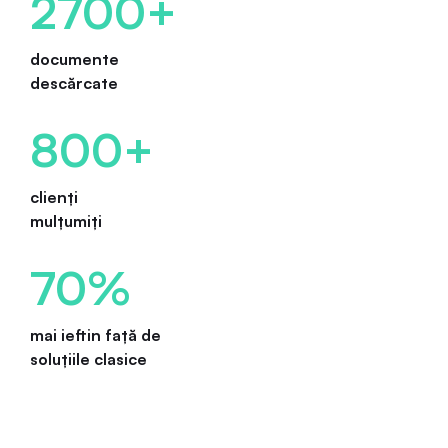
2700+
documente
descărcate
800+
clienți
mulțumiți
70%
mai ieftin față de
soluțiile clasice