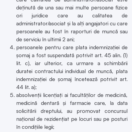
deţinută de una sau mai multe persoane fizice
ori juridice care au calitatea de
administrator/asociat şi la alţi angajatori cu care
persoanele au fost în raporturi de muncă sau
de serviciu în ultimii 2 ani;
persoanele pentru care plata indemnizaţiei de
şomaj a fost suspendată potrivit art. 45 alin. (1)
lit. c), iar ulterior, ca urmare a schimbării
duratei contractului individual de muncă, plata
indemnizaţiei de şomaj încetează potrivit art.
44 lit. a);
absolvenţii licenţiaţi ai facultăţilor de medicină,
medicină dentară şi farmacie care, la data
solicitării dreptului, au promovat concursul
naţional de rezidenţiat pe locuri sau pe posturi
în condiţiile legii;