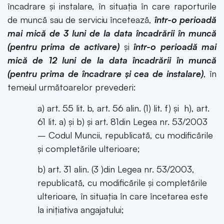
încadrare și instalare, în situaţia în care raporturile
de muncă sau de serviciu încetează,
într-o perioadă
mai mică de 3 luni de la data încadrării în muncă
(pentru prima de activare)
și
într-o perioadă mai
mică de 12 luni de la data încadrării în muncă
(pentru prima de încadrare și cea de instalare)
, în
temeiul următoarelor prevederi:
a) art. 55 lit. b, art. 56 alin. (1) lit. f) şi h), art.
61 lit. a) şi b) şi art. 81din Legea nr. 53/2003
– Codul Muncii, republicată, cu modificările
şi completările ulterioare;
b) art. 31 alin. (3 )din Legea nr. 53/2003,
republicată, cu modificările şi completările
ulterioare, în situaţia în care încetarea este
la iniţiativa angajatului;