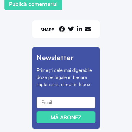
SHARE
Newsletter
Primești cele mai digerabile
doze pe legale în fiecare
săptămână, direct în Inbox
MĂ ABONEZ