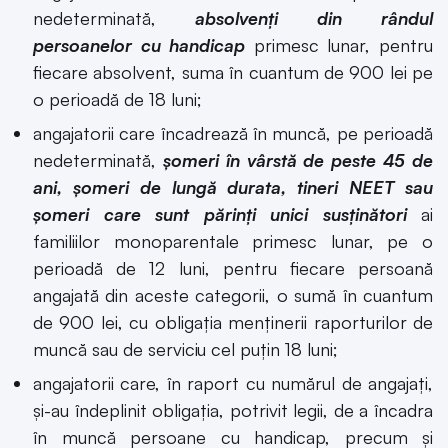
nedeterminată,
absolvenţi din rândul
persoanelor cu handicap
primesc lunar, pentru
fiecare absolvent, suma în cuantum de 900 lei pe
o perioadă de 18 luni;
angajatorii care încadrează în muncă, pe perioadă
nedeterminată,
şomeri în vârstă de peste 45 de
ani, şomeri de lungă durata, tineri NEET sau
şomeri care sunt părinţi unici susţinători
ai
familiilor monoparentale primesc lunar, pe o
perioadă de 12 luni, pentru fiecare persoană
angajată din aceste categorii, o sumă în cuantum
de 900 lei, cu obligaţia menţinerii raporturilor de
muncă sau de serviciu cel puţin 18 luni;
angajatorii care, în raport cu numărul de angajaţi,
şi-au îndeplinit obligaţia, potrivit legii, de a încadra
în muncă persoane cu handicap, precum şi