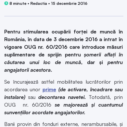
8 minute • Redactia • 15 decembrie 2016
Pentru stimularea ocupării forței de muncă în
România, în data de 3 decembrie 2016 a intrat în
vigoare OUG nr. 60/2016 care introduce măsuri
suplimentare de sprijin pentru
șomerii aflați în
căutarea unui loc de muncă
, dar și
pentru
angajatorii acestora
.
Se încurajează astfel mobilitatea lucrătorilor prin
acordarea unor
prime
(de activare, încadrare sau
instalare)
sau
decontarea navetei.
Totodată, prin
OUG nr. 60/2016
se majorează și cuantumul
sunvențiilor acordate angajatorilor.
Banii provin din fonduri externe, nerambursabile, şi