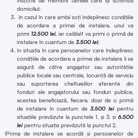
însoțite de membrii familiei care își schimbă
domiciliul;
în cazul în care ambii soți îndeplinesc condițiile
de acordare a primei de instalare, unul va
primi
12.500 lei
,
iar celălalt va primi o primă de
instalare în cuantum de
3.500 lei
;
în situația în care persoanelor care îndeplinesc
condițiile de acordare a primei de instalare li se
asigură de către angajator sau autoritățile
publice locale sau centrale, locuință de serviciu
sau suportarea cheltuielilor aferente din
fonduri ale angajatorului sau fonduri publice,
acestea beneficiază, fiecare, doar de o primă
de instalare în cuantum de
3.500 lei
pentru
situațiile prevăzute la punctele 1. și 3. și
6.500
lei
pentru situația prevăzută la punctul 2.
!Prima de instalare se acordă și persoanelor de