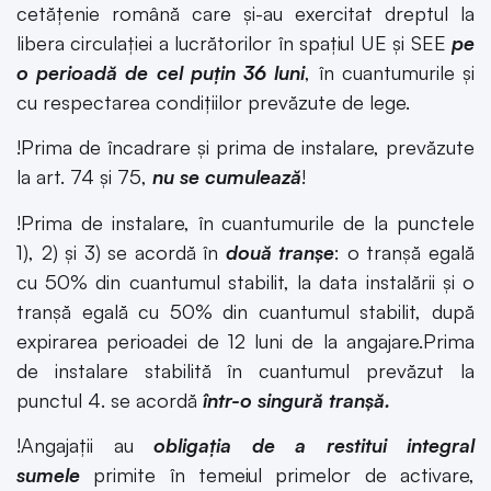
cetățenie română care și-au exercitat dreptul la
libera circulației a lucrătorilor în spațiul UE și SEE
pe
o perioadă de cel puțin 36 luni
, în cuantumurile și
cu respectarea condițiilor prevăzute de lege.
!Prima de încadrare şi prima de instalare, prevăzute
la art. 74 şi 75,
nu se cumulează
!
!Prima de instalare, în cuantumurile de la punctele
1), 2) și 3) se acordă în
două tranșe
: o tranșă egală
cu 50% din cuantumul stabilit, la data instalării și o
tranșă egală cu 50% din cuantumul stabilit, după
expirarea perioadei de 12 luni de la angajare.Prima
de instalare stabilită în cuantumul prevăzut la
punctul 4. se acordă
într-o singură tranșă.
!Angajaţii au
obligaţia de a restitui integral
sumele
primite în temeiul primelor de activare,