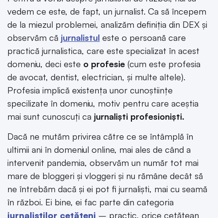
vedem ce este, de fapt, un jurnalist. Ca să începem
de la miezul problemei, analizăm definiția din DEX și
observăm că
jurnalistul
este o persoană care
practică jurnalistica, care este specializat în acest
domeniu, deci este
o profesie
(cum este profesia
de avocat, dentist, electrician, și multe altele).
Profesia implică existența unor cunoștiințe
specilizate în domeniu, motiv pentru care aceștia
mai sunt cunoscuți ca
jurnaliști profesioniști.
Dacă ne mutăm privirea către ce se întâmplă în
ultimii ani în domeniul online, mai ales de când a
intervenit pandemia, observăm un număr tot mai
mare de bloggeri și vloggeri și nu rămâne decât să
ne întrebăm dacă și ei pot fi jurnaliști, mai cu seamă
în război. Ei bine, ei fac parte din categoria
jurnaliștilor cetățeni
– practic, orice cetățean