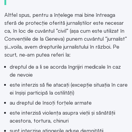
Altfel spus, pentru a înțelege mai bine întreaga
sferă de protecție oferită jurnaliștilor este necesar
ca, în loc de cuvântul ”civil” (așa cum este utilizat în
Convențiile de la Geneva) punem cuvântul ”jurnalist”
și…voila, avem drepturile jurnalistului în război. Pe
scurt, ne-am putea referi la:
dreptul de a li se acorda îngrijiri medicale în caz
de nevoie
este interzis să fie atacați (excepție situația în care
ei înșiși participă la ostilități)
au dreptul de însoți forțele armate
este interzisă violența asupra vieții și sănătății
acestora, tortura, chinuri
sunt interzise atingerile aduse demnităţii