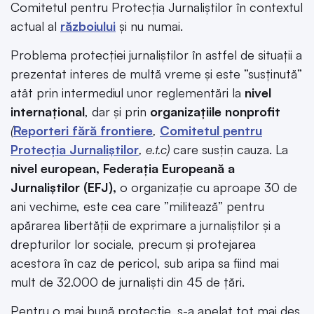
Comitetul pentru Protecția Jurnaliștilor în contextul
actual al
războiului
și nu numai.
Problema protecției jurnaliștilor în astfel de situații a
prezentat interes de multă vreme și este ”susținută”
atât prin intermediul unor reglementări la
nivel
internațional
, dar și prin
organizațiile nonprofit
(
Reporteri fără frontiere
,
Comitetul pentru
Protecția Jurnaliștilor
, e.t.c)
care susțin cauza. La
nivel european, Federația Europeană a
Jurnaliștilor (EFJ),
o organizație cu aproape 30 de
ani vechime, este cea care ”militează” pentru
apărarea libertății de exprimare a jurnaliștilor și a
drepturilor lor sociale, precum și protejarea
acestora în caz de pericol, sub aripa sa fiind mai
mult de 32.000 de jurnaliști din 45 de țări.
Pentru o mai bună protecție, s-a apelat tot mai des