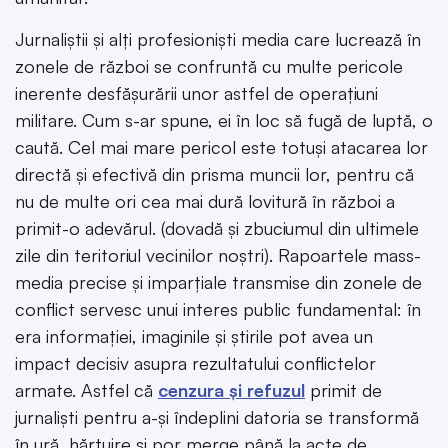
Jurnaliștii și alți profesioniști media care lucrează în
zonele de război se confruntă cu multe pericole
inerente desfășurării unor astfel de operațiuni
militare. Cum s-ar spune, ei în loc să fugă de luptă, o
caută. Cel mai mare pericol este totuși atacarea lor
directă și efectivă din prisma muncii lor, pentru că
nu de multe ori cea mai dură lovitură în război a
primit-o adevărul. (dovadă și zbuciumul din ultimele
zile din teritoriul vecinilor noștri). Rapoartele mass-
media precise și imparțiale transmise din zonele de
conflict servesc unui interes public fundamental: în
era informației, imaginile și știrile pot avea un
impact decisiv asupra rezultatului conflictelor
armate. Astfel că
cenzura și refuzul
primit de
jurnaliști pentru a-și îndeplini datoria se transformă
în ură, hărțuire și por merge până la acte de