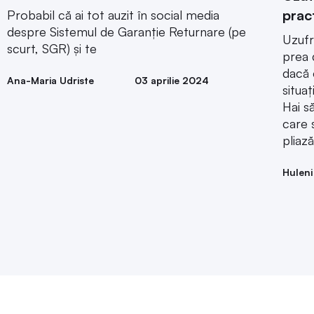
prac
Probabil că ai tot auzit în social media
despre Sistemul de Garanție Returnare (pe
Uzufr
scurt, SGR) și te
prea 
dacă 
Ana-Maria Udriste
03 aprilie 2024
situaț
Hai s
care 
pliază
Huleni