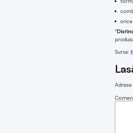
forma
combi
orice
*
Distin
produsul
Sursa:
Las
Adresa 
Coment