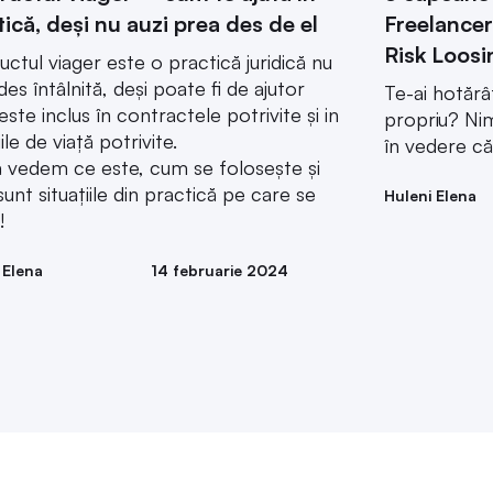
tică, deși nu auzi prea des de el
Freelancer
Risk Loosi
uctul viager este o practică juridică nu
des întâlnită, deși poate fi de ajutor
Te-ai hotăr
este inclus în contractele potrivite și in
propriu? Nim
iile de viață potrivite.
în vedere că
ă vedem ce este, cum se folosește și
sunt situațiile din practică pe care se
Huleni Elena
!
 Elena
14 februarie 2024