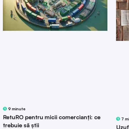
9 minute
RetuRO pentru micii comercianți: ce
7 m
trebuie să știi
Uzuf