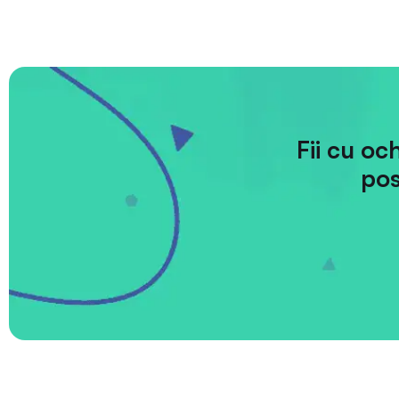
Fii cu oc
pos