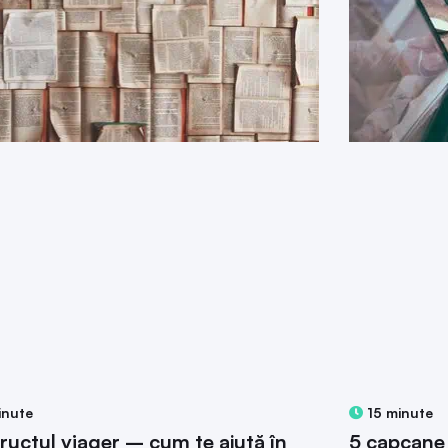
inute
15 minute
ructul viager – cum te ajută în
5 capcane 