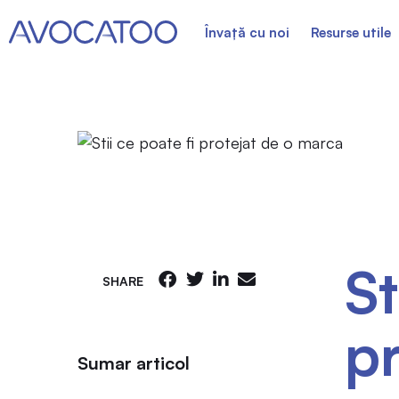
Învață cu noi
Resurse utile
St
SHARE
p
Sumar articol