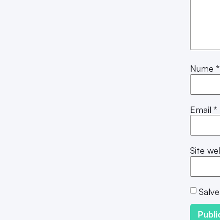
Nume
*
Email
*
Site we
Salve