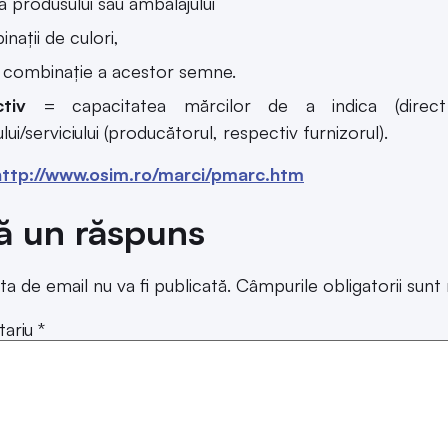
 produsului sau ambalajului
naţii de culori,
 combinaţie a acestor semne.
ctiv
= capacitatea mărcilor de a indica (direct
ui/serviciului (producătorul, respectiv furnizorul).
http://www.osim.ro/marci/pmarc.htm
ă un răspuns
ta de email nu va fi publicată.
Câmpurile obligatorii sun
ariu
*