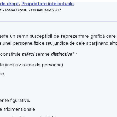
 de drept
Proprietate intelectuala
t • Ioana Grosu • 09 ianuarie 2017
ste un semn susceptibil de reprezentare grafică care 
ile unei persoane fizice sau juridice de cele aparţinând al
constituie
mărci
semne
distinctive*
:
te (inclusiv nume de persoane)
ne,
,
nte figurative,
 tridimensionale