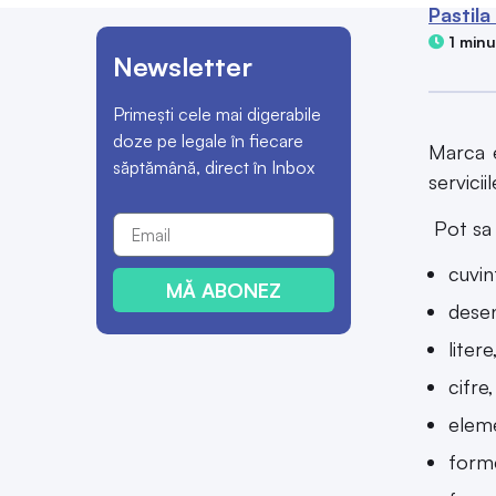
Pastila
1 minu
Newsletter
Primești cele mai digerabile
doze pe legale în fiecare
Marca e
săptămână, direct în Inbox
servici
Pot sa 
cuvin
MĂ ABONEZ
dese
litere
cifre,
eleme
forme