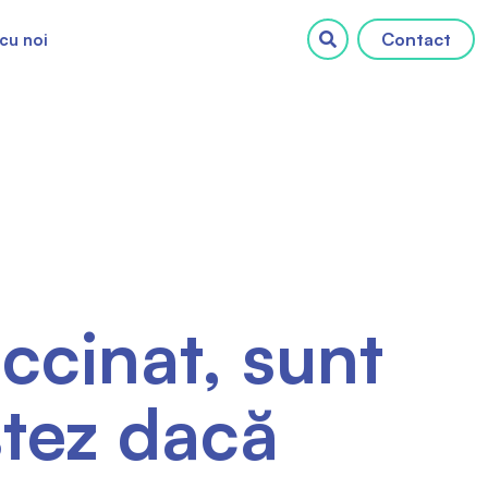
Contact
cu noi
ccinat, sunt
stez dacă