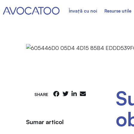
Învață cu noi
Resurse utile
Su
SHARE
o
Sumar articol