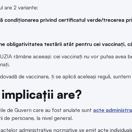
l are 2 variante:
nă condiționarea privind certificatul verde/trecerea p
e obligativitatea testării atât pentru cei vaccinați, câ
IA rămâne aceeași: cei vaccinați nu vor putea avea bene
nați.
 dovadă de vaccinare, ți se aplică aceleași reguli, suntem 
implicații are?
ile de Guvern care au fost anulate sunt
acte administra
ii de persoane, la nivel general.
 actelor administrative normative se emit acte individual