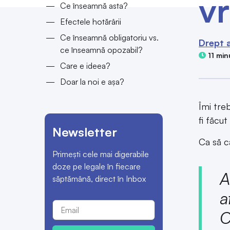
vr
Ce înseamnă asta?
Efectele hotărârii
Ce înseamnă obligatoriu vs.
Drept a
ce înseamnă opozabil?
11 min
Care e ideea?
Doar la noi e așa?
Îmi tre
fi făcut
Newsletter
Ca să c
Primești cele mai digerabile
doze pe legale în fiecare
A
săptămână, direct în Inbox
a
C