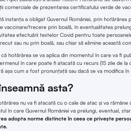
ții comerciale de prezentarea certificatului verde de vac
ă instanța a obligat Guvernul României, prin hotărârea p
 vaccinare/trecere prin boală, în eventualitatea prelungiri
ivitatea efectuării testelor Covid pentru toate persoanele
trecut sau nu prin boală, sau chiar să elimine această co
 că hotărârea se va aplica din momentul în care va fi pub
termenul în care poate fi atacată cu recurs (15 zile de l
tă așa cum a fost pronunțață sau dacă se va modifica în 
înseamnă asta?
tărârea nu va fi atacată cu o cale de atac și va rămâne d
l în care Guvernul României va prelungi, eventual, starea 
ea adopta norme distincte în ceea ce privește persoa
te.