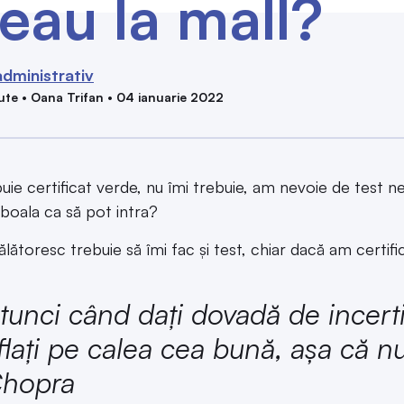
eau la mall?
dministrativ
ute • Oana Trifan • 04 ianuarie 2022
buie certificat verde, nu îmi trebuie, am nevoie de test n
 boala ca să pot intra?
ălătoresc trebuie să îmi fac și test, chiar dacă am certif
tunci când daţi dovadă de incert
flaţi pe calea cea bună, aşa că n
hopra