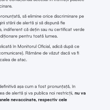
cinare.
ronunțată, să elimine orice discriminare pe
i stării de alertă și să dispună fie
, indiferent că dețin sau nu certificat verde
ndiționare pentru toată lumea.
licată în Monitorul Oficial, adică după ce
a comunicare). Rămâne de văzut dacă va fi
calea de atac.
efinitivă așa cum a fost pronunțață, în
de alertă și va publica noi restricții,
nu va
nele nevaccinate, respectiv cele