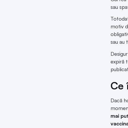
sau spa
Totodat
motiv de
obligat
sau au 
Desigur
expiră 
publica
Ce 
Dacă ho
momentu
mai put
vaccina