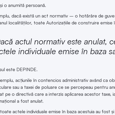
e și o anumită persoană.
plu, dacă există un act normativ – o hotărâre de guver
anul localităților, toate Autorizațiile de construire emise 
acă actul normativ este anulat, c
ctele individuale emise în baza s
sul este DEPINDE.
emplu, acțiunile în contencios administrativ având ca obi
culare sau a taxei de poluare ce se percepeau pentru an
at pe o directivă care a interzis aplicarea acestor taxe, i
 național a fost anulat.
toate actele individuale emise în baza acestuia au fost și 