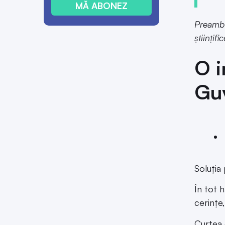
MĂ ABONEZ
Preambu
științific
O i
Guv
Soluția
În tot h
cerințe
Curtea 