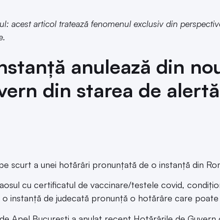
l: acest articol tratează fenomenul exclusiv din perspectiv
e.
nstanță anulează din nou
ern din starea de alertă
 pe scurt a unei hotărâri pronunțată de o instanță din R
aosul cu certificatul de vaccinare/testele covid, condițio
, o instanță de judecată pronunță o hotărâre care poate
de Apel București a anulat recent Hotărârile de Guvern ca