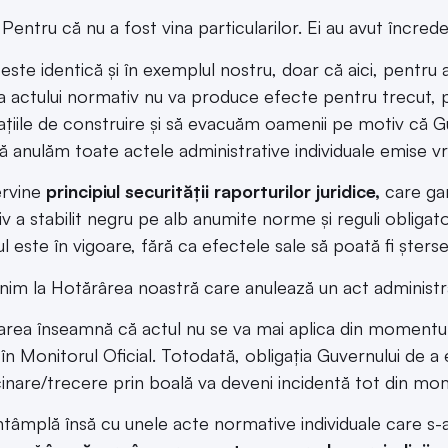
entru că nu a fost vina particularilor. Ei au avut încreder
 este identică și în exemplul nostru, doar că aici, pentru 
a actului normativ nu va produce efecte pentru trecut, p
ațiile de construire și să evacuăm oamenii pe motiv că G
să anulăm toate actele administrative individuale emise v
tervine
principiul securității raporturilor juridice,
care gar
v a stabilit negru pe alb anumite norme și reguli obligato
ul este în vigoare, fără ca efectele sale să poată fi șters
nim la Hotărârea noastră care anulează un act administr
area înseamnă că actul nu se va mai aplica din momentul 
 în Monitorul Oficial. Totodată, obligația Guvernului de a 
inare/trecere prin boală va deveni incidentă tot din momen
ntâmplă însă cu unele acte normative individuale care s