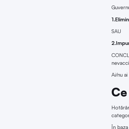
Guvernu
1.Elimi
SAU
2.Impun
CONCLUZ
nevacci
Ai/nu ai
Ce 
Hotărâr
categor
În baza