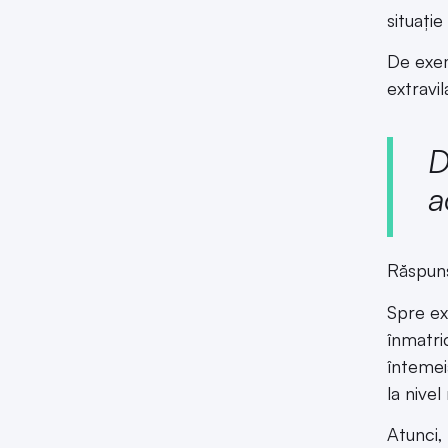
situați
De exem
extravil
D
a
Răspun
Spre ex
înmatri
întemei
la nivel
Atunci, 