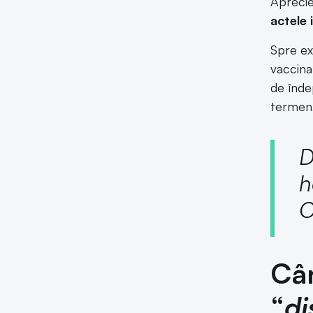
Apreci
actele 
Spre ex
vaccina
de înde
termen, 
D
h
O
Cân
“
di