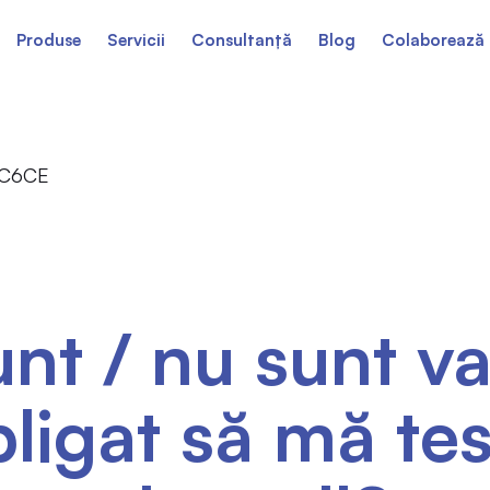
Produse
Servicii
Consultanță
Blog
Colaborează 
nt / nu sunt va
bligat să mă te