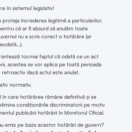
e în sistemul legislativ!
a proteja încrederea legitimă a particularilor,
entru că ar fi absurd să anulăm toate
uvernul nu a scris corect o hotărâre (ar
reodată…).
antează tocmai faptul că odată ce un act
rii, acestea se vor aplica pe toată perioada
e retroactiv dacă actul este anulat.
ativ normativ.
în care hotărârea rămâne definitivă și se
elimina condiționările discriminatorii pe motiv
tul publicării hotărârii în Monitorul Oficial.
-au emis pe baza acestor hotărâri de guvern?