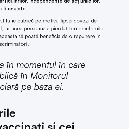
rticularilor, independente de acțiunile lor,
 fi anulate.
tituție publică pe motivul lipsei dovezii de
id, iar acea persoană a pierdut termenul limită
a aceasta să poată beneficia de o repunere în
scriminatorii.
za în momentul în care
blică în Monitorul
iciară pe baza ei.
ile
accinați și cei