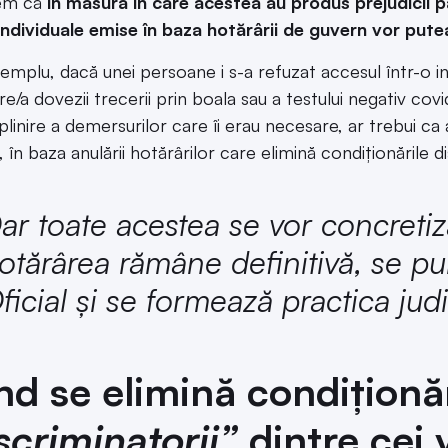
em că
în măsura în care acestea au produs prejudicii pa
individuale emise în baza hotărârii de guvern vor putea
emplu, dacă unei persoane i s-a refuzat accesul într-o ins
re/a dovezii trecerii prin boala sau a testului negativ cov
plinire a demersurilor care îi erau necesare, ar trebui c
în baza anulării hotărârilor care elimină condiționările di
ar toate acestea se vor concreti
otărârea rămâne definitivă, se pu
ficial și se formează practica jud
d se elimină condiționăr
scriminatorii”
dintre cei v