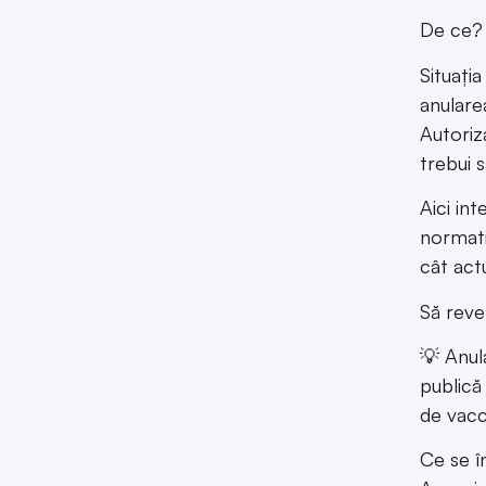
De ce? P
Situația
anulare
Autoriz
trebui 
Aici in
normati
cât act
Să reve
💡 Anul
publică
de vacc
Ce se î