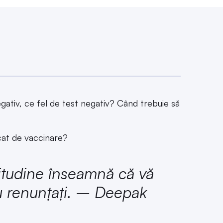
egativ, ce fel de test negativ? Când trebuie să
icat de vaccinare?
itudine înseamnă că vă
u renunţaţi
. – Deepak