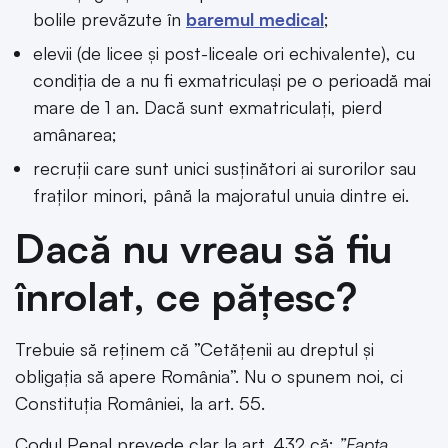
bolile prevăzute în
baremul medical
;
elevii (de licee și post-liceale ori echivalente), cu
condiția de a nu fi exmatriculași pe o perioadă mai
mare de 1 an. Dacă sunt exmatriculați, pierd
amânarea;
recruții care sunt unici susținători ai surorilor sau
fraților minori, până la majoratul unuia dintre ei.
Dacă nu vreau să fiu
înrolat, ce pățesc?
Trebuie să reținem că ”Cetățenii au dreptul şi
obligația să apere România”. Nu o spunem noi, ci
Constituția României, la art. 55.
Codul Penal prevede clar la art. 432 că:
”Fapta