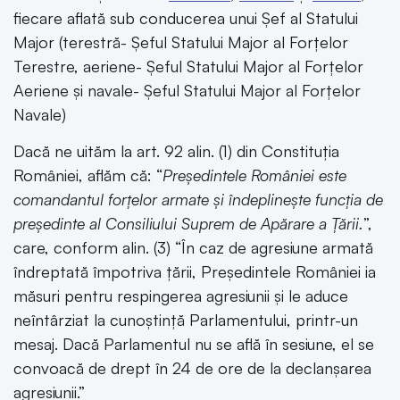
fiecare aflată sub conducerea unui Șef al Statului
Major (terestră- Șeful Statului Major al Forțelor
Terestre, aeriene- Șeful Statului Major al Forțelor
Aeriene și navale- Șeful Statului Major al Forțelor
Navale)
Dacă ne uităm la art. 92 alin. (1) din Constituția
României, aflăm că: “
Președintele României este
comandantul forțelor armate şi îndeplinește funcția de
președinte al Consiliului Suprem de Apărare a Țării.
”,
care, conform alin. (3) “În caz de agresiune armată
îndreptată împotriva țării, Președintele României ia
măsuri pentru respingerea agresiunii şi le aduce
neîntârziat la cunoștință Parlamentului, printr-un
mesaj. Dacă Parlamentul nu se află în sesiune, el se
convoacă de drept în 24 de ore de la declanșarea
agresiunii.”