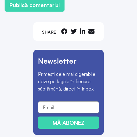
SHARE
Newsletter
Primești cele mai digerabile
doze pe legale în fiecare
săptămână, direct în Inbox
MĂ ABONEZ