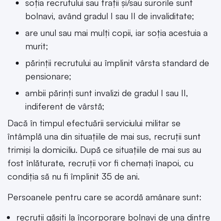
soția recrutului sau frații și/sau surorile sunt
bolnavi, având gradul I sau II de invaliditate;
are unul sau mai mulți copii, iar soția acestuia a
murit;
părinții recrutului au împlinit vârsta standard de
pensionare;
ambii părinți sunt invalizi de gradul I sau II,
indiferent de vârstă;
Dacă în timpul efectuării serviciului militar se
întâmplă una din situațiile de mai sus, recruții sunt
trimiși la domiciliu. După ce situațiile de mai sus au
fost înlăturate, recruții vor fi chemați înapoi, cu
condiția să nu fi împlinit 35 de ani.
Persoanele pentru care se acordă amânare sunt:
recruții găsiți la încorporare bolnavi de una dintre