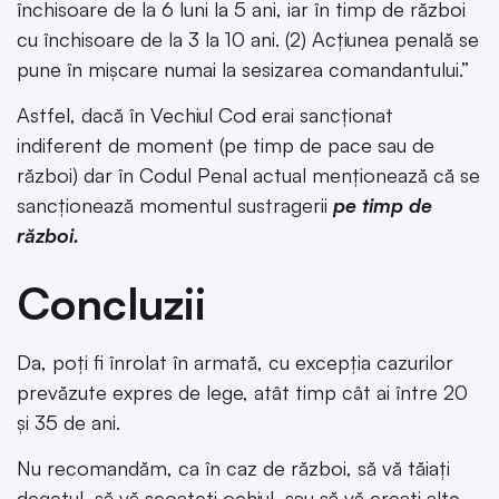
închisoare de la 6 luni la 5 ani, iar în timp de război
cu închisoare de la 3 la 10 ani. (2) Acțiunea penală se
pune în mișcare numai la sesizarea comandantului.”
Astfel, dacă în Vechiul Cod erai sancționat
indiferent de moment (pe timp de pace sau de
război) dar în Codul Penal actual menționează că se
sancționează momentul sustragerii
pe timp de
război.
Concluzii
Da, poți fi înrolat în armată, cu excepția cazurilor
prevăzute expres de lege, atât timp cât ai între 20
și 35 de ani.
Nu recomandăm, ca în caz de război, să vă tăiați
degetul, să vă scoateți ochiul, sau să vă creați alte