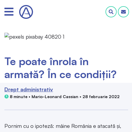
Te poate înrola în
armată? În ce condiții?
Drept administrativ
8 minute • Mario-Leonard Cassian • 28 februarie 2022
Pornim cu o ipoteză: mâine România e atacată și,