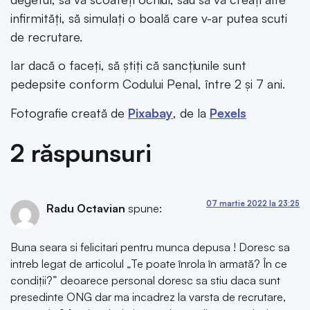
infirmități, să simulați o boală care v-ar putea scuti
de recrutare.
Iar dacă o faceți, să știți că sancțiunile sunt
pedepsite conform Codului Penal, între 2 și 7 ani.
Fotografie creată de
Pixabay
, de la
Pexels
2 răspunsuri
07 martie 2022 la 23:25
Radu Octavian
spune:
Buna seara si felicitari pentru munca depusa ! Doresc sa
intreb legat de articolul „Te poate înrola în armată? În ce
condiții?” deoarece personal doresc sa stiu daca sunt
presedinte ONG dar ma incadrez la varsta de recrutare,