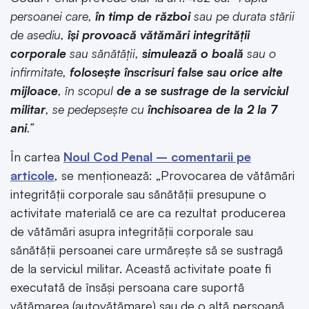
persoanei care,
în timp de război
sau pe durata stării
de asediu,
își provoacă vătămări integrității
corporale
sau sănătății,
simulează o boală
sau o
infirmitate,
folosește înscrisuri false sau orice alte
mijloace
, în scopul
de a se sustrage de la serviciul
militar
, se pedepsește cu
închisoarea de la 2 la 7
ani
.”
În cartea
Noul Cod Penal – comentarii pe
articole
, se menționează: „Provocarea de vătămări
integrității corporale sau sănătății presupune o
activitate materială ce are ca rezultat producerea
de vătămări asupra integrității corporale sau
sănătății persoanei care urmărește să se sustragă
de la serviciul militar. Această activitate poate fi
executată de însăși persoana care suportă
vătămarea (autovătămare) sau de o altă persoană,