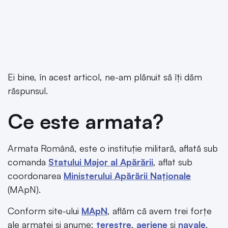
Ei bine, în acest articol, ne-am plănuit să îți dăm
răspunsul.
Ce este armata?
Armata Română, este o instituție militară, aflată sub
comanda
Statului Major al Apărării
, aflat sub
coordonarea
Ministerului Apărării Naționale
(MApN).
Conform site-ului
MApN
, aflăm că avem trei forțe
ale armatei și anume:
terestre
,
aeriene
și
navale
,