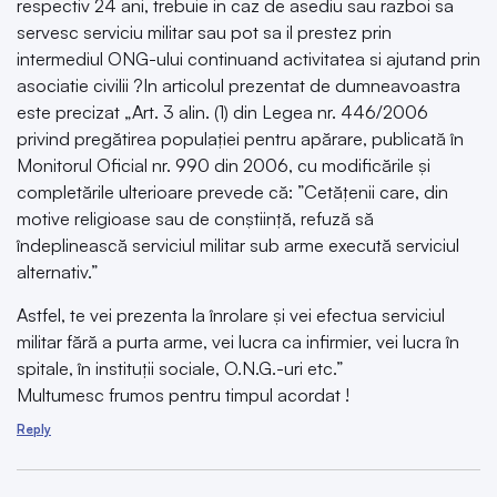
respectiv 24 ani, trebuie in caz de asediu sau razboi sa
servesc serviciu militar sau pot sa il prestez prin
intermediul ONG-ului continuand activitatea si ajutand prin
asociatie civilii ?In articolul prezentat de dumneavoastra
este precizat „Art. 3 alin. (1) din Legea nr. 446/2006
privind pregătirea populației pentru apărare, publicată în
Monitorul Oficial nr. 990 din 2006, cu modificările şi
completările ulterioare prevede că: ”Cetățenii care, din
motive religioase sau de conștiință, refuză să
îndeplinească serviciul militar sub arme execută serviciul
alternativ.”
Astfel, te vei prezenta la înrolare și vei efectua serviciul
militar fără a purta arme, vei lucra ca infirmier, vei lucra în
spitale, în instituții sociale, O.N.G.-uri etc.”
Multumesc frumos pentru timpul acordat !
Reply