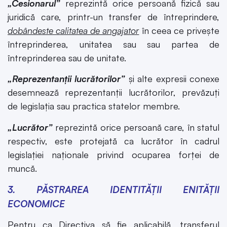
„Cesionarul”
reprezintă orice persoană fizică sau
juridică care, printr-un transfer de întreprindere,
dobândeste calitatea de angajator
în ceea ce privește
întreprinderea, unitatea sau sau partea de
întreprinderea sau de unitate.
„Reprezentanții lucrătorilor”
și alte expresii conexe
desemnează reprezentanții lucrătorilor, prevăzuți
de legislația sau practica statelor membre.
„Lucrător”
reprezintă orice persoană care, în statul
respectiv, este protejată ca lucrător în cadrul
legislației naționale privind ocuparea forței de
muncă.
3. PĂSTRAREA IDENTITĂȚII ENITĂȚII
ECONOMICE
Pentru ca Directiva să fie aplicabilă, transferul