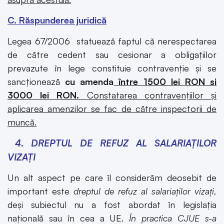
C. Răspunderea juridică
Legea 67/2006 statuează faptul că nerespectarea
de către cedent sau cesionar a obligațiilor
prevazute în lege constituie contravenție și se
sancționează
cu amenda
între 1500 lei RON si
3000 lei RON.
Constatarea contravențiilor și
aplicarea amenzilor se fac de către inspectorii de
muncă.
4.
DREPTUL DE REFUZ AL SALARIAȚILOR
VIZAȚI
Un alt aspect pe care îl considerăm deosebit de
important este
dreptul de refuz al salariaților vizați,
deși subiectul nu a fost abordat în legislația
națională sau în cea a UE.
În practica CJUE s-a