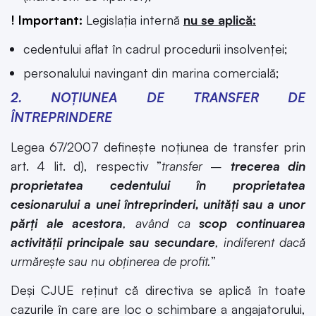
! Important:
Legislația internă
nu se aplică:
cedentului aflat în cadrul procedurii insolvenței;
personalului navingant din marina comercială;
2. NOȚIUNEA DE TRANSFER DE
ÎNTREPRINDERE
Legea 67/2007 definește noțiunea de transfer prin
art. 4 lit. d), respectiv ”
transfer
–
trecerea din
proprietatea cedentului în proprietatea
cesionarului a unei întreprinderi, unități sau a unor
părți ale acestora
, având ca
scop continuarea
activității principale sau secundare
, indiferent dacă
urmărește sau nu obținerea de profit.
”
Deși CJUE reținut că directiva se aplică în toate
cazurile în care are loc o schimbare a angajatorului,