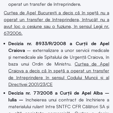
operat un transfer de întreprindere.
Curtea de Apel București a decis că în speță nu a
operat un transfer de întreprindere, întrucât nu a
avut loc o cesiune sau o fuziune, în sensul Legii nr.
67/2006.
Decizia nr. 8933/R/2008 a Curții de Apel
Craiova
– externalizare a unor servicii medicale
și nemedicale ale Spitalului de Urgență Craiova, în
baza unui Ordin de Ministru.
Curtea de Apel
Craiova a decis că în speță a operat un transfer
de întreprindere în sensul Codului Muncii și al
Directivei 2001/23/CE
Decizia nr. 77/2008 a Curții de Apel Alba –
Iulia –
încheierea unui contract de închiriere a
materialului rulant între SNTFC CFR Călători SA și