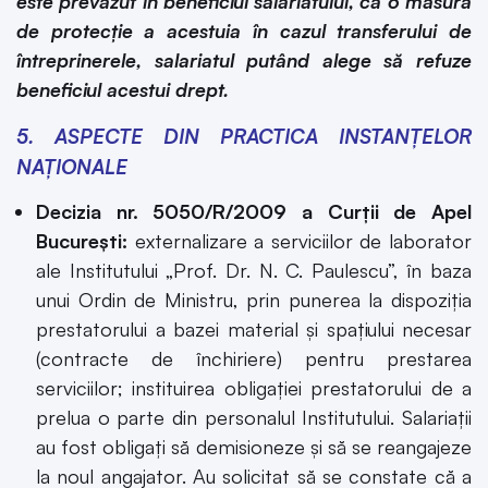
este prevăzut în beneficiul salariatului, ca o măsură
de protecție a acestuia în cazul transferului de
întreprinerele, salariatul putând alege să refuze
beneficiul acestui drept.
5. ASPECTE DIN PRACTICA INSTANȚELOR
NAȚIONALE
Decizia nr. 5050/R/2009 a Curții de Apel
București:
externalizare a serviciilor de laborator
ale Institutului „Prof. Dr. N. C. Paulescu”, în baza
unui Ordin de Ministru, prin punerea la dispoziția
prestatorului a bazei material și spațiului necesar
(contracte de închiriere) pentru prestarea
serviciilor; instituirea obligației prestatorului de a
prelua o parte din personalul Institutului. Salariații
au fost obligați să demisioneze și să se reangajeze
la noul angajator. Au solicitat să se constate că a