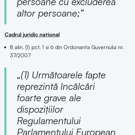
persoane cu excluderea
altor persoane;”
Cadrul juridic national
8 alin. (1) pct. 1 si 6 din Ordonanta Guvernului nr.
37/2007
„(1) Următoarele fapte
reprezintă încălcări
foarte grave ale
dispozițiilor
Regulamentului
Parlamentului European