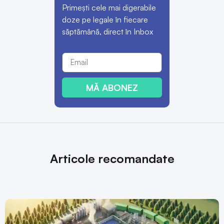
Primești cele mai digerabile
doze pe legale în fiecare
săptămână, direct în Inbox
MĂ ABONEZ
Articole recomandate