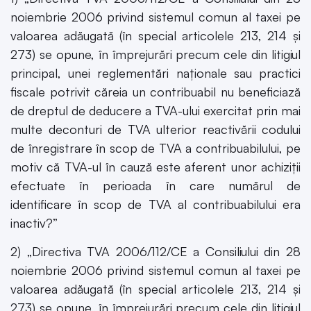
noiembrie 2006 privind sistemul comun al taxei pe
valoarea adăugată (în special articolele 213, 214 și
273) se opune, în împrejurări precum cele din litigiul
principal, unei reglementări naționale sau practici
fiscale potrivit căreia un contribuabil nu beneficiază
de dreptul de deducere a TVA-ului exercitat prin mai
multe deconturi de TVA ulterior reactivării codului
de înregistrare în scop de TVA a contribuabilului, pe
motiv că TVA-ul în cauză este aferent unor achiziții
efectuate în perioada în care numărul de
identificare în scop de TVA al contribuabilului era
inactiv?”
2) „Directiva TVA 2006/112/CE a Consiliului din 28
noiembrie 2006 privind sistemul comun al taxei pe
valoarea adăugată (în special articolele 213, 214 și
273) se opune, în împrejurări precum cele din litigiul