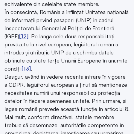
echivalente din celelalte state membre.
În consecință, România a înființat Unitatea naţională
de informaţii privind pasagerii (UNIP) în cadrul
Inspectoratului General al Poliţiei de Frontieră
(IGPF)
[12]
. Pe lângă cele două responsabilități
prevăzute la nivel european, legiuitorul român a
introdus și atribuția UNIP de a schimba datele
obținute cu state terțe Uniunii Europene în anumite
condiții
[13]
.
Desigur, având în vedere recenta intrare în vigoare
a GDPR, legiuitorul european a ținut să menționeze
necesitatea numirii unui responsabil cu protecția
datelor în fiecare asemenea unitate. Prin urmare, și
legea română prevede această funcție în articolul 8.
Mai mult, conform directivei, statele membre
trebuie să desemneze autoritățile competente în
prevenirea, depistarea, investigarea sau urmărirea