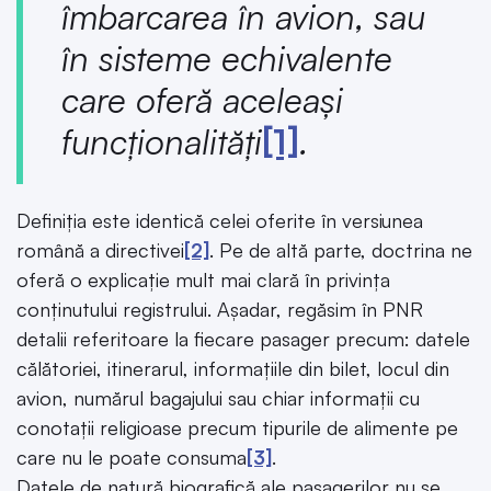
îmbarcarea în avion, sau
în sisteme echivalente
care oferă aceleaşi
funcţionalităţi
[1]
.
Definiția este identică celei oferite în versiunea
română a directivei
[2]
. Pe de altă parte, doctrina ne
oferă o explicație mult mai clară în privința
conținutului registrului. Așadar, regăsim în PNR
detalii referitoare la fiecare pasager precum: datele
călătoriei, itinerarul, informațiile din bilet, locul din
avion, numărul bagajului sau chiar informații cu
conotații religioase precum tipurile de alimente pe
care nu le poate consuma
[3]
.
Datele de natură biografică ale pasagerilor nu se