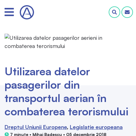
Utilizarea datelor
pasagerilor din
transportul aerian în
combaterea terorismului
Dreptul Uniunii Europene
Legislatie europeana
7 minute • Mihai Badescu • 05 decembrie 2018