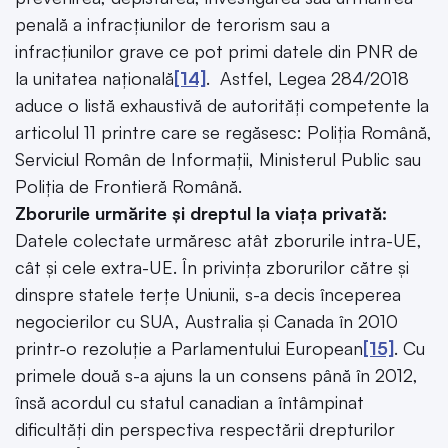
penală a infracțiunilor de terorism sau a
infracțiunilor grave ce pot primi datele din PNR de
la unitatea națională
[14]
. Astfel, Legea 284/2018
aduce o listă exhaustivă de autorități competente la
articolul 11 printre care se regăsesc: Poliția Română,
Serviciul Român de Informații, Ministerul Public sau
Poliția de Frontieră Română.
Zborurile urmărite și dreptul la viața privată:
Datele colectate urmăresc atât zborurile intra-UE,
cât și cele extra-UE. În privința zborurilor către și
dinspre statele terțe Uniunii, s-a decis începerea
negocierilor cu SUA, Australia și Canada în 2010
printr-o rezoluție a Parlamentului European
[15]
. Cu
primele două s-a ajuns la un consens până în 2012,
însă acordul cu statul canadian a întâmpinat
dificultăți din perspectiva respectării drepturilor