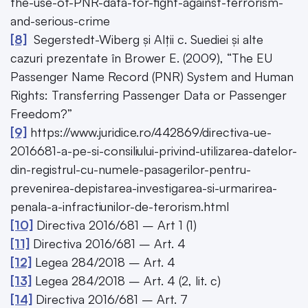
the-use-of-PNR-data-for-fight-against-terrorism-
and-serious-crime
[8]
Segerstedt-Wiberg și Alții c. Suediei și alte
cazuri prezentate în Brower E. (2009), “The EU
Passenger Name Record (PNR) System and Human
Rights: Transferring Passenger Data or Passenger
Freedom?”
[9]
https://www.juridice.ro/442869/directiva-ue-
2016681-a-pe-si-consiliului-privind-utilizarea-datelor-
din-registrul-cu-numele-pasagerilor-pentru-
prevenirea-depistarea-investigarea-si-urmarirea-
penala-a-infractiunilor-de-terorism.html
[10]
Directiva 2016/681 – Art 1 (1)
[11]
Directiva 2016/681 – Art. 4
[12]
Legea 284/2018 – Art. 4
[13]
Legea 284/2018 – Art. 4 (2, lit. c)
[14]
Directiva 2016/681 – Art. 7