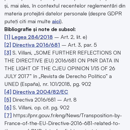
și, mai ales, în contextul recentelor reglementări din
materia protejării datelor personale (despre GDPR
puteți citi mai multe
aici
).
Bibliografie și note de subsol:
[1]
Legea 284/2018
– Art. 2, lit. e)
[2]
Directiva 2016/681
– Art. 3, par. 5
[3]
S. Villani, „SOME FURTHER REFLECTIONS ON
THE DIRECTIVE (EU) 2016/681 ON PNR DATA IN
THE LIGHT OF THE CJEU OPINION 1/15 OF 26
JULY 2017” în „Revista de Derecho Político” a
UNED (España), nr. 101/2018, pg. 902
[4]
Directiva 2004/82/EC
[5]
Directiva 2016/681 – Art. 8
[6]
S. Villani, op. cit. pg. 902
[7]
https://pnr.gouv.fr/eng/News/Transposition-by-
France-of-the-EU-Directive-2016-681-related-to-