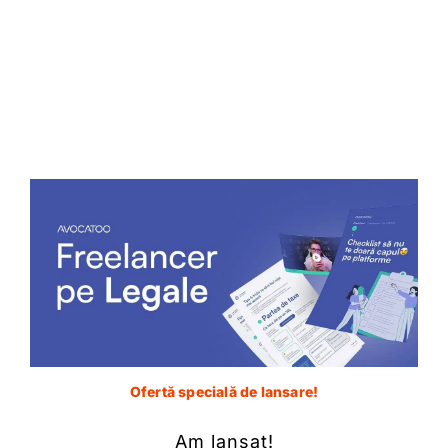
Curtea de Justiție a concluzionat că titularii
drepturilor de autor pot formula plângeri împotriva
operatorilor online, în cazul în care se stabilește că
drepturile lor au fost încălcate și fără a fi nevoie să
aștepte reapariția încălcării. Curtea de Justiție a
indicat că legislația națională poate stabili anumite
reguli, precum obligația de a notifica operatorul
online cu privire la încălcare, iar dacă operatorul
online nu va interveni în cel mai scurt timp pentru a
elimina conținutul sau a bloca accesul la acesta va fi
atrasă răspunderea operatorului. Cu toate acestea,
astfel de condiții nu trebuie să ducă la întârzierea
înlăturării încălcării în așa fel încât să provoace un
prejudiciu disproporționat titularului dreptului.
Ofertă specială de lansare!
Care sunt implicațiile
Am lansat!