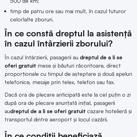
500 de km;
timp de patru ore sau mai mult, în cazul tuturor
celorlalte zboruri.
În ce constă dreptul la asistență
în cazul întârzierii zborului?
În cazul întârzierii, pasagerii au
dreptul de a li se
oferi gratuit
mese şi băuturi răcoritoare, direct
proporţionale cu timpul de aşteptare şi două apeluri
telefonice, mesaje prin telex, telefon sau fax.
Dacă ora de plecare anticipată este la cel puţin o zi
după ora de plecare anunţată iniţial, pasagerii
au
dreptul de a li se oferi gratuit
cazare hotelieră şi
transportul dintre aeroport şi locul cazării.
În ce condiții beneficiază