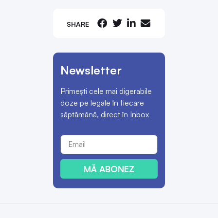
SHARE
Newsletter
Primești cele mai digerabile
doze pe legale în fiecare
săptămână, direct în Inbox
MĂ ABONEZ