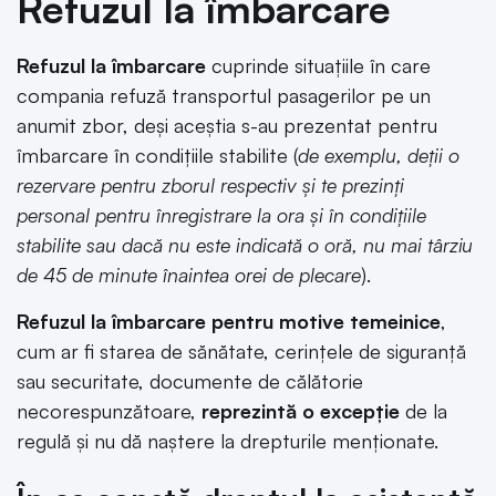
Refuzul la îmbarcare
Refuzul la îmbarcare
cuprinde situaţiile în care
compania refuză transportul pasagerilor pe un
anumit zbor, deşi aceştia s-au prezentat pentru
îmbarcare în condiţiile stabilite (
de exemplu, deţii o
rezervare pentru zborul respectiv şi te prezinți
personal pentru înregistrare la ora şi în condiţiile
stabilite sau dacă nu este indicată o oră, nu mai târziu
de 45 de minute înaintea orei de plecare
).
Refuzul la îmbarcare pentru motive temeinice
,
cum ar fi starea de sănătate, cerinţele de siguranţă
sau securitate, documente de călătorie
necorespunzătoare,
reprezintă o excepţie
de la
regulă şi nu dă naştere la drepturile menţionate.