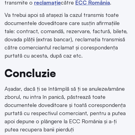
transmite o
reclamație
către
ECC România
.
Va trebui apoi să atașezi la cazul transmis toate
documentele doveditoare care susțin afirmațiile
tale: contract, comandă, rezervare, factură, bilete,
dovada plății (extras bancar), reclamația transmisă
către comerciantul reclamat și corespondența
purtată cu acesta, după caz etc.
Concluzie
Așadar, dacă ți se întâmplă să ți se anuleze/amâne
zborul, nu intra în panică, păstrează toate
documentele doveditoare și toată corespondența
purtată cu respectivul comerciant, pentru a putea
apoi depune o plângere la ECC România și a-ți
putea recupera banii pierduți