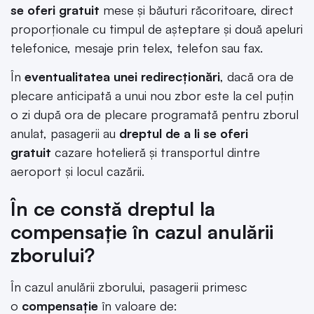
se oferi gratuit
mese şi băuturi răcoritoare, direct
proporţionale cu timpul de aşteptare şi două apeluri
telefonice, mesaje prin telex, telefon sau fax.
În
eventualitatea unei redirecţionări
, dacă ora de
plecare anticipată a unui nou zbor este la cel puţin
o zi după ora de plecare programată pentru zborul
anulat, pasagerii au
dreptul de a li se oferi
gratuit
cazare hotelieră şi transportul dintre
aeroport şi locul cazării.
În ce constă dreptul la
compensație în cazul anulării
zborului?
În cazul anulării zborului, pasagerii primesc
o
compensaţie
în valoare de: