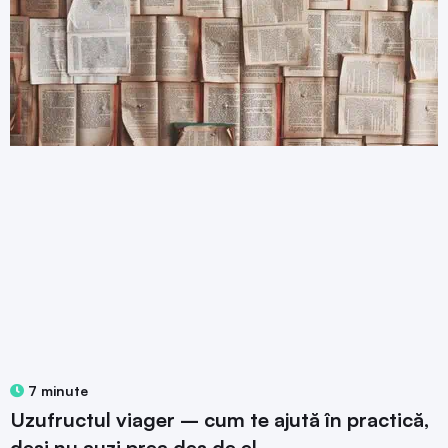
7 minute
Uzufructul viager – cum te ajută în practică,
deși nu auzi prea des de el