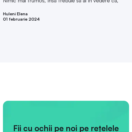
Nimic mai frumos, însă trebuie să ai în vedere că,
Huleni Elena
01 februarie 2024
Fii cu ochii pe noi pe rețelele