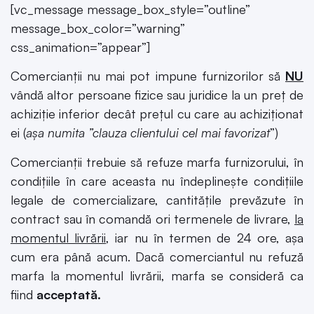
[vc_message message_box_style=”outline”
message_box_color=”warning”
css_animation=”appear”]
Comercianții nu mai pot impune furnizorilor să
NU
vândă altor persoane fizice sau juridice la un preț de
achiziție inferior decât prețul cu care au achiziționat
ei (
așa numita ”clauza clientului cel mai favorizat
”)
Comercianții trebuie să refuze marfa furnizorului, în
condiţiile în care aceasta nu îndeplineşte condiţiile
legale de comercializare, cantităţile prevăzute în
contract sau în comandă ori termenele de livrare,
la
momentul livrării
, iar nu în termen de 24 ore, așa
cum era până acum. Dacă comerciantul nu refuză
marfa la momentul livrării, marfa se consideră ca
fiind
acceptată.