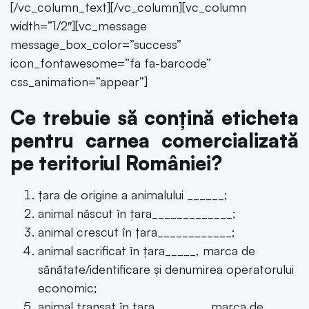
[/vc_column_text][/vc_column][vc_column
width=”1/2″][vc_message
message_box_color=”success”
icon_fontawesome=”fa fa-barcode”
css_animation=”appear”]
Ce trebuie să conțină eticheta
pentru carnea comercializată
pe teritoriul României?
ţara de origine a animalului ______;
animal născut în ţara_____________;
animal crescut în ţara____________;
animal sacrificat în ţara_____, marca de
sănătate/identificare şi denumirea operatorului
economic;
animal tranşat în ţara________, marca de