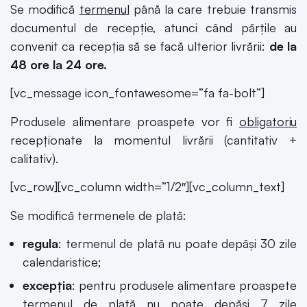
Se modifică
termenul
până la care trebuie transmis
documentul de recepție, atunci când părțile au
convenit ca recepția să se facă ulterior livrării:
de la
48 ore la 24 ore.
[vc_message icon_fontawesome=”fa fa-bolt”]
Produsele alimentare proaspete vor fi
obligatoriu
recepționate la momentul livrării (cantitativ +
calitativ).
[vc_row][vc_column width=”1/2″][vc_column_text]
Se modifică termenele de plată:
regula
:
termenul de plată nu poate depăși 30 zile
calendaristice;
excepția
: pentru produsele alimentare proaspete
termenul de plată nu poate depăși 7 zile