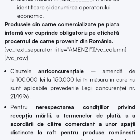
identificare şi denumirea operatorului
economic.
Produsele din carne comercializate pe piaţa
internă vor cuprinde
obligatoriu
pe etichetă
procentul de carne provenit din România.
[vc_text_separator title=”AMENZI”][/vc_column]
[/vc_row]
Clauzele
anticoncurențiale
– amendă de
la 100.000 lei la 150.000 lei în măsura în care nu
sunt aplicabile prevederile Legii concurenţei nr.
21/1996.
Pentru
nerespectarea condițiilor privind
recepția mărfii, a termenelor de plată, a a
acordării de către comerciant a unor spații
distincte la raft pentru produse românești